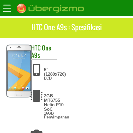
HTC One A9s : Spesifikasi
HTC
One
A9s
5"
(1280x720)
LCD
2GB
MT6755
Helio P10
SoC
16GB
Penyimpanan