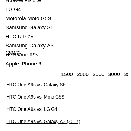
Huawei P9 Lite
LG G4
Motorola Moto G5S
Samsung Galaxy S6
HTC U Play
Samsung Galaxy A3
(2017)
HTC One A9s
Apple iPhone 6
1500
2000
2500
3000
35
HTC One A9s vs. Galaxy S6
HTC One A9s vs. Moto G5S
HTC One A9s vs. LG G4
HTC One A9s vs. Galaxy A3 (2017)