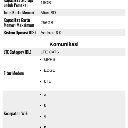
16GB
untuk Pemakai
Jenis Kartu Memori
MicroSD
Kapasitas Kartu
256GB
Memori Maksimum
Sistem Operasi (OS)
Android 6.0
Komunikasi
LTE Category (DL)
LTE CAT6
GPRS
EDGE
Fitur Modem
LTE
a
b
Kecepatan WiFi
g
n