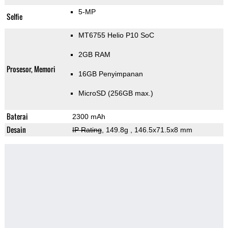
5-MP
Selfie
MT6755 Helio P10 SoC
2GB RAM
Prosesor, Memori
16GB Penyimpanan
MicroSD (256GB max.)
Baterai
2300 mAh
Desain
IP Rating
, 149.8g
, 146.5x71.5x8 mm