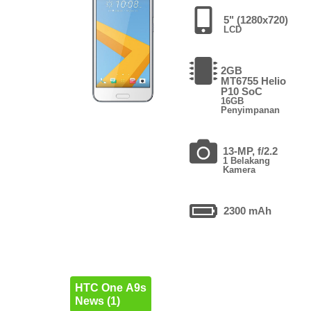
5" (1280x720)
LCD
2GB
MT6755 Helio
P10 SoC
16GB
Penyimpanan
13-MP, f/2.2
1 Belakang
Kamera
2300 mAh
HTC One A9s
News (1)