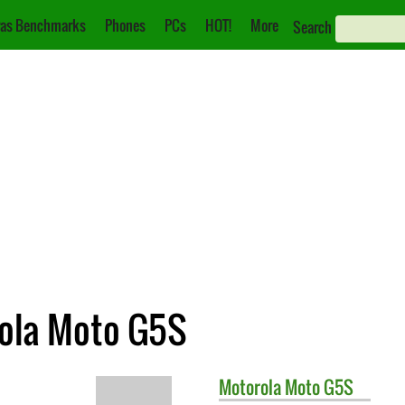
as Benchmarks
Phones
PCs
HOT!
More
Search
rola Moto G5S
Motorola
Moto G5S