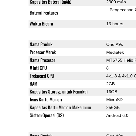
Kapasitas Baterai (mAh)
2300 mAh
Pengecasan 
Baterai Features
Waktu Bicara
13 hours
Nama Produk
One A9s
Prosesor Merek
Mediatek
Nama Prosesor
MT6755 Helio 
# Inti CPU
8
Frekuensi CPU
4x1.8 & 4x1.0 
RAM
2GB
Kapasitas Storage untuk Pemakai
16GB
Jenis Kartu Memori
MicroSD
Kapasitas Kartu Memori Maksimum
256GB
Sistem Operasi (OS)
Android 6.0
Nama Produk
One A9s