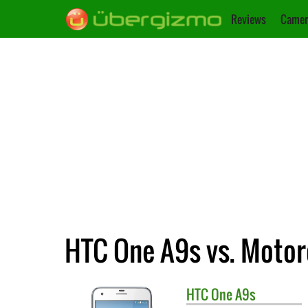
Reviews
Camer
HTC One A9s vs. Moto
HTC
One A9s