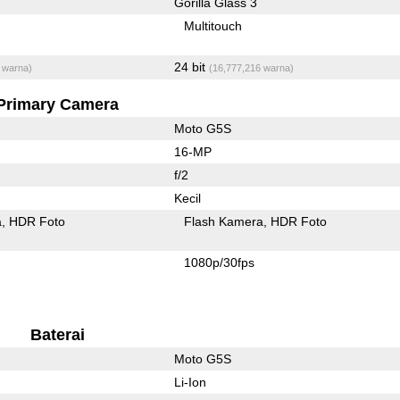
Gorilla Glass 3
Multitouch
24 bit
 warna)
(16,777,216 warna)
Primary Camera
Moto G5S
16-MP
f/2
Kecil
a
HDR Foto
Flash Kamera
HDR Foto
1080p/30fps
Baterai
Moto G5S
Li-Ion