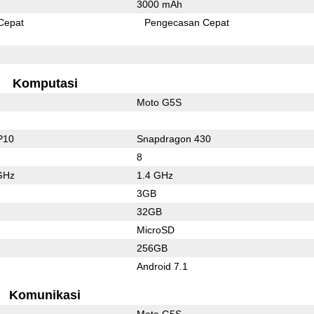
3000 mAh
Cepat
Pengecasan Cepat
Komputasi
Moto G5S
P10
Snapdragon 430
8
GHz
1.4 GHz
3GB
32GB
MicroSD
256GB
Android 7.1
Komunikasi
Moto G5S