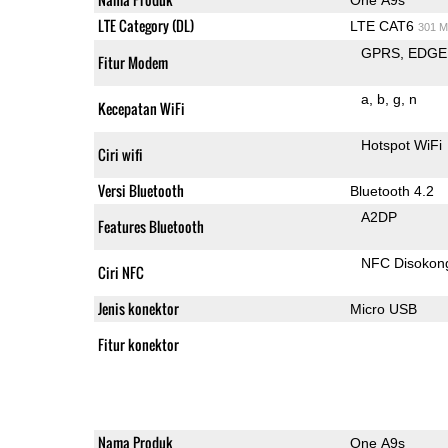
LTE Category (DL)
LTE CAT6
301 M
GPRS
EDGE
Fitur Modem
a
b
g
n
Kecepatan WiFi
Hotspot WiFi
Ciri wifi
Versi Bluetooth
Bluetooth 4.2
A2DP
Features Bluetooth
NFC Disokon
Ciri NFC
Jenis konektor
Micro USB
Fitur konektor
Nama Produk
One A9s