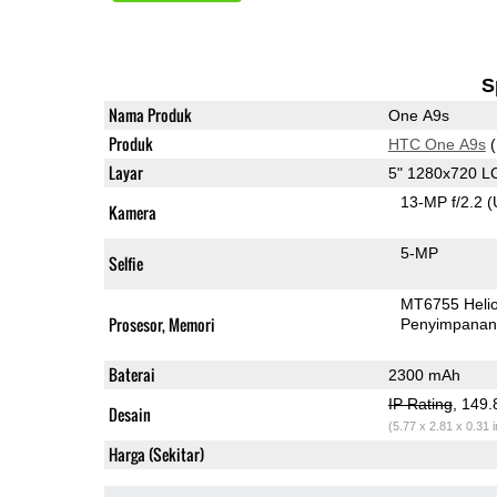
S
Nama Produk
One A9s
Produk
HTC One A9s
(
Layar
5" 1280x720 L
13-MP f/2.2
(
Kamera
5-MP
Selfie
MT6755 Heli
Prosesor, Memori
Penyimpana
Baterai
2300 mAh
IP Rating
, 149
Desain
(5.77 x 2.81 x 0.31 
Harga (Sekitar)