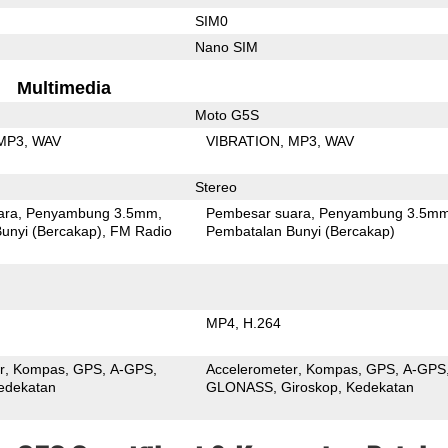
SIM0
Nano SIM
Multimedia
Moto G5S
MP3
WAV
VIBRATION
MP3
WAV
Stereo
ara
Penyambung 3.5mm
Pembesar suara
Penyambung 3.5m
unyi (Bercakap)
FM Radio
Pembatalan Bunyi (Bercakap)
MP4
H.264
r
Kompas
GPS
A-GPS
Accelerometer
Kompas
GPS
A-GPS
edekatan
GLONASS
Giroskop
Kedekatan