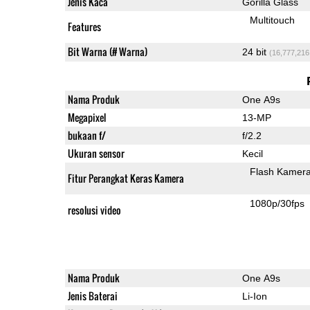
Jenis Kaca
Gorilla Glass
Multitouch
Features
Bit Warna (# Warna)
24 bit
(16,777,216
Nama Produk
One A9s
Megapixel
13-MP
bukaan f/
f/2.2
Ukuran sensor
Kecil
Flash Kamer
Fitur Perangkat Keras Kamera
1080p/30fps
resolusi video
Nama Produk
One A9s
Jenis Baterai
Li-Ion