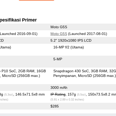
pesifikasi Primer
Moto G5S
Launched 2016-09-01)
Moto G5S
(Launched 2017-08-01)
CD
5.2" 1920x1080 IPS LCD
Utama)
16-MP f/2
(Utama)
5-MP
o P10 SoC
2GB RAM
16GB
Snapdragon 430 SoC
3GB RAM
32
n
MicroSD (256GB max.)
Penyimpanan
MicroSD (256GB max.
3000 mAh
.8g
, 146.5x71.5x8 mm
IP Rating
, 157g
, 150x73.5x8.2 m
(5.3oz)
(5.5oz)
inches)
(5.91 x 2.89 x 0.32 inches)
$285