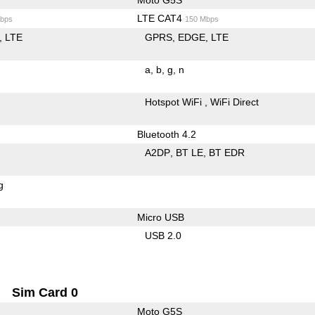
LTE CAT4
bps
150 Mbps
LTE
GPRS
EDGE
LTE
a
b
g
n
Hotspot WiFi
WiFi Direct
Bluetooth 4.2
A2DP
BT LE
BT EDR
g
Micro USB
USB 2.0
Sim Card 0
Moto G5S