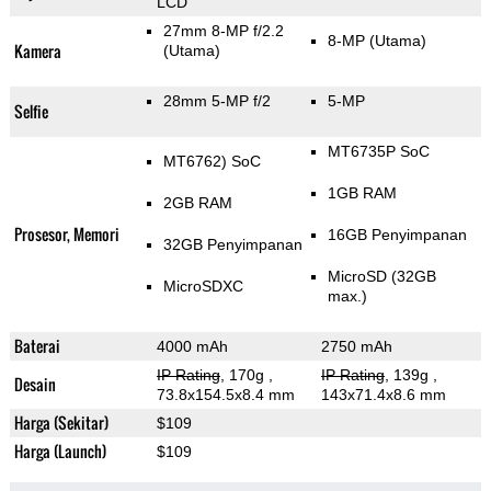
LCD
27mm 8-MP f/2.2
8-MP
(Utama)
Kamera
(Utama)
28mm 5-MP f/2
5-MP
Selfie
MT6735P SoC
MT6762) SoC
1GB RAM
2GB RAM
Prosesor, Memori
16GB Penyimpanan
32GB Penyimpanan
MicroSD (32GB
MicroSDXC
max.)
Baterai
4000 mAh
2750 mAh
IP Rating
, 170g
,
IP Rating
, 139g
,
Desain
73.8x154.5x8.4 mm
143x71.4x8.6 mm
Harga (Sekitar)
$109
Harga (Launch)
$109