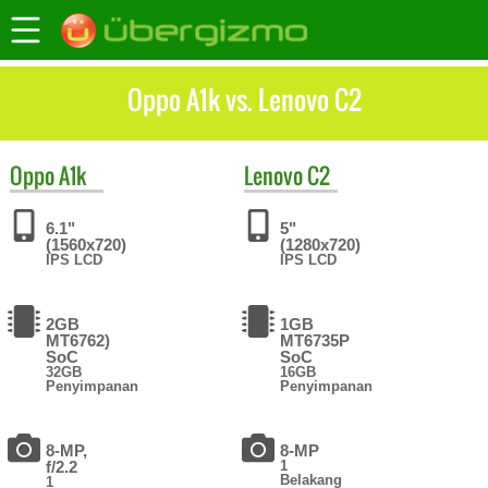
Oppo A1k vs. Lenovo C2
Oppo
A1k
Lenovo
C2
6.1"
5"
(1560x720)
(1280x720)
IPS LCD
IPS LCD
2GB
1GB
MT6762)
MT6735P
SoC
SoC
32GB
16GB
Penyimpanan
Penyimpanan
8-MP,
8-MP
f/2.2
1
Belakang
1