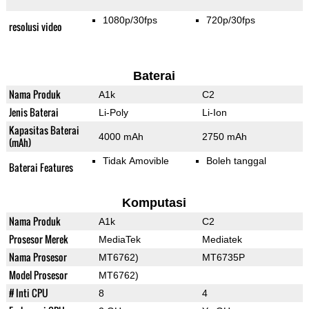
1080p/30fps
720p/30fps
resolusi video
Baterai
Nama Produk
A1k
C2
Jenis Baterai
Li-Poly
Li-Ion
Kapasitas Baterai
4000 mAh
2750 mAh
(mAh)
Tidak Amovible
Boleh tanggal
Baterai Features
Komputasi
Nama Produk
A1k
C2
Prosesor Merek
MediaTek
Mediatek
Nama Prosesor
MT6762)
MT6735P
Model Prosesor
MT6762)
# Inti CPU
8
4