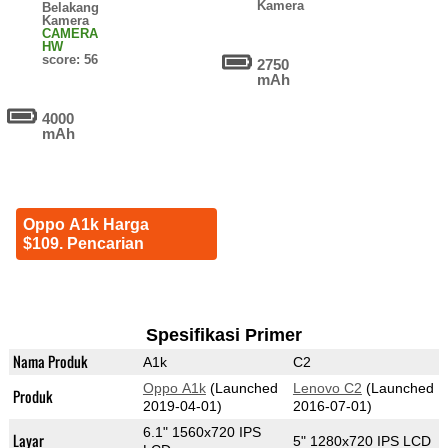
Kamera
Belakang
Kamera
CAMERA
HW
score: 56
2750
mAh
4000
mAh
Oppo A1k Harga
$109. Pencarian
Spesifikasi Primer
Nama Produk
A1k
C2
Oppo A1k
(Launched
Lenovo C2
(Launched
Produk
2019-04-01)
2016-07-01)
6.1" 1560x720 IPS
Layar
5" 1280x720 IPS LCD