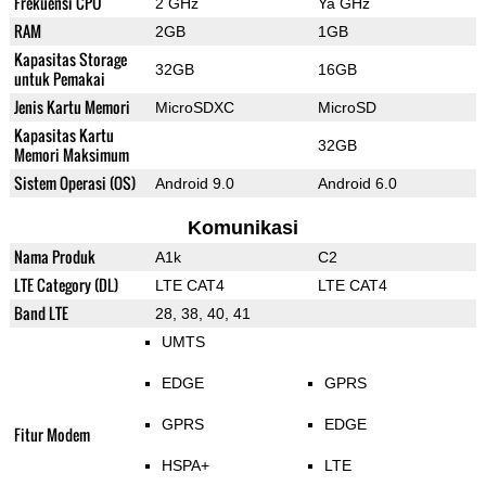
Frekuensi CPU
2 GHz
Ya GHz
RAM
2GB
1GB
Kapasitas Storage
32GB
16GB
untuk Pemakai
Jenis Kartu Memori
MicroSDXC
MicroSD
Kapasitas Kartu
32GB
Memori Maksimum
Sistem Operasi (OS)
Android 9.0
Android 6.0
Komunikasi
Nama Produk
A1k
C2
LTE Category (DL)
LTE CAT4
LTE CAT4
Band LTE
28, 38, 40, 41
UMTS
EDGE
GPRS
GPRS
EDGE
Fitur Modem
HSPA+
LTE