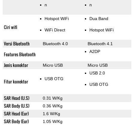
n
n
Hotspot WiFi
Dua Band
Ciri wifi
WiFi Direct
Hotspot WiFi
Versi Bluetooth
Bluetooth 4.0
Bluetooth 4.1
A2DP
Features Bluetooth
Jenis konektor
Micro USB
Micro USB
USB 2.0
USB OTG
Fitur konektor
USB OTG
SAR Head (U.S)
0.31 W/Kg
SAR Body (U.S)
0.36 W/Kg
SAR Head (Eur)
1.6 W/Kg
SAR Body (Eur)
1.05 W/Kg