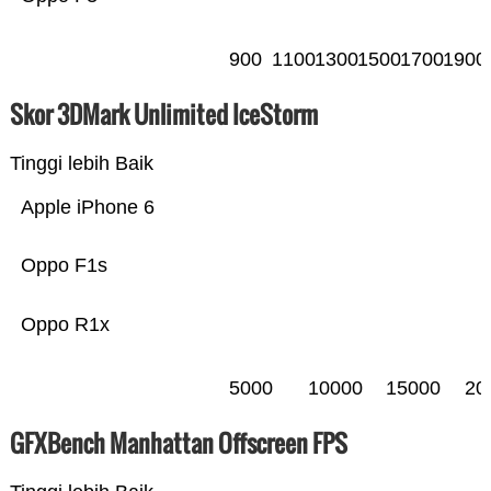
900
1100
1300
1500
1700
1900
Skor 3DMark Unlimited IceStorm
Tinggi lebih Baik
Apple iPhone 6
Oppo F1s
Oppo R1x
5000
10000
15000
20
GFXBench Manhattan Offscreen FPS