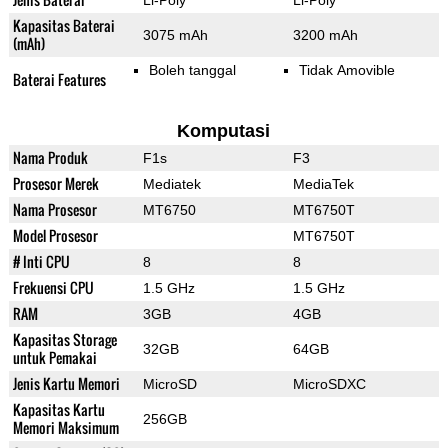
Li-Poly
Li-Poly
Kapasitas Baterai
3075 mAh
3200 mAh
(mAh)
Boleh tanggal
Tidak Amovible
Baterai Features
Komputasi
Nama Produk
F1s
F3
Prosesor Merek
Mediatek
MediaTek
Nama Prosesor
MT6750
MT6750T
Model Prosesor
MT6750T
# Inti CPU
8
8
Frekuensi CPU
1.5 GHz
1.5 GHz
RAM
3GB
4GB
Kapasitas Storage
32GB
64GB
untuk Pemakai
Jenis Kartu Memori
MicroSD
MicroSDXC
Kapasitas Kartu
256GB
Memori Maksimum