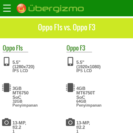
Oppo F1s vs. Oppo F3
Oppo
F1s
Oppo
F3
5.5"
5.5"
(1280x720)
(1920x1080)
IPS LCD
IPS LCD
3GB
4GB
MT6750
MT6750T
SoC
SoC
32GB
64GB
Penyimpanan
Penyimpanan
13-MP,
13-MP,
f/2.2
f/2.2
1
1