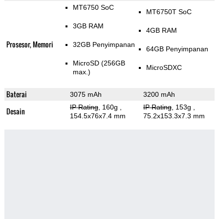
MT6750 SoC
MT6750T SoC
3GB RAM
4GB RAM
Prosesor, Memori
32GB Penyimpanan
64GB Penyimpanan
MicroSD (256GB
MicroSDXC
max.)
Baterai
3075 mAh
3200 mAh
IP Rating
, 160g
,
IP Rating
, 153g
,
Desain
154.5x76x7.4 mm
75.2x153.3x7.3 mm