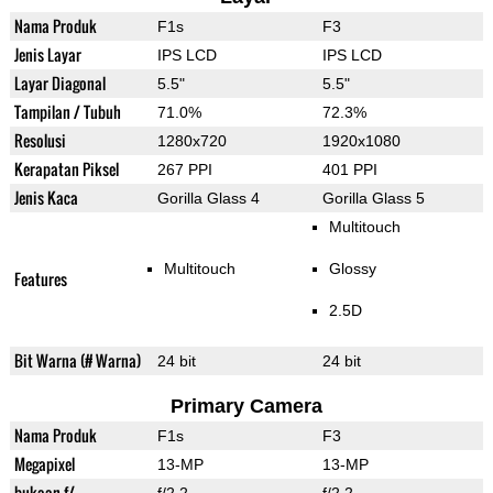
Nama Produk
F1s
F3
Jenis Layar
IPS LCD
IPS LCD
Layar Diagonal
5.5"
5.5"
Tampilan / Tubuh
71.0%
72.3%
Resolusi
1280x720
1920x1080
Kerapatan Piksel
267 PPI
401 PPI
Jenis Kaca
Gorilla Glass 4
Gorilla Glass 5
Multitouch
Multitouch
Glossy
Features
2.5D
Bit Warna (# Warna)
24 bit
24 bit
Primary Camera
Nama Produk
F1s
F3
Megapixel
13-MP
13-MP
bukaan f/