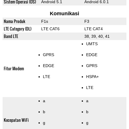
Sistem Operasi (OS)
Android 5.1
Android 6.0.1
Komunikasi
Nama Produk
F1s
F3
LTE Category (DL)
LTE CAT6
LTE CAT4
Band LTE
38, 39, 40, 41
UMTS
GPRS
EDGE
EDGE
GPRS
Fitur Modem
LTE
HSPA+
LTE
a
a
b
b
Kecepatan WiFi
g
g