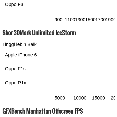
Oppo F3
900
1100
1300
1500
1700
1900
Skor 3DMark Unlimited IceStorm
Tinggi lebih Baik
Apple iPhone 6
Oppo F1s
Oppo R1x
5000
10000
15000
20
GFXBench Manhattan Offscreen FPS