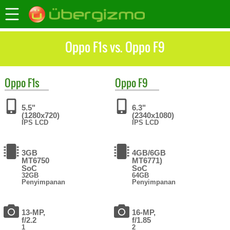
Oppo F1s vs. Oppo F9
Oppo
F1s
Oppo
F9
5.5"
6.3"
(1280x720)
(2340x1080)
IPS LCD
IPS LCD
3GB
4GB/6GB
MT6750
MT6771)
SoC
SoC
32GB
64GB
Penyimpanan
Penyimpanan
13-MP,
16-MP,
f/2.2
f/1.85
1
2