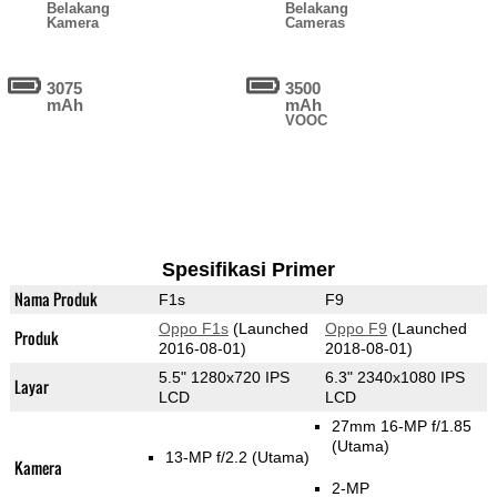
Belakang
Belakang
Kamera
Cameras
3075
3500
mAh
mAh
VOOC
Spesifikasi Primer
Nama Produk
F1s
F9
Oppo F1s
(Launched
Oppo F9
(Launched
Produk
2016-08-01)
2018-08-01)
5.5" 1280x720 IPS
6.3" 2340x1080 IPS
Layar
LCD
LCD
27mm 16-MP f/1.85
(Utama)
13-MP f/2.2
(Utama)
Kamera
2-MP