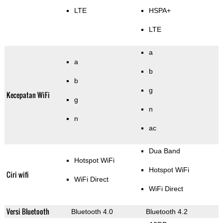
LTE
HSPA+
LTE
a
a
b
b
g
Kecepatan WiFi
g
n
n
ac
Dua Band
Hotspot WiFi
Hotspot WiFi
Ciri wifi
WiFi Direct
WiFi Direct
Versi Bluetooth
Bluetooth 4.0
Bluetooth 4.2