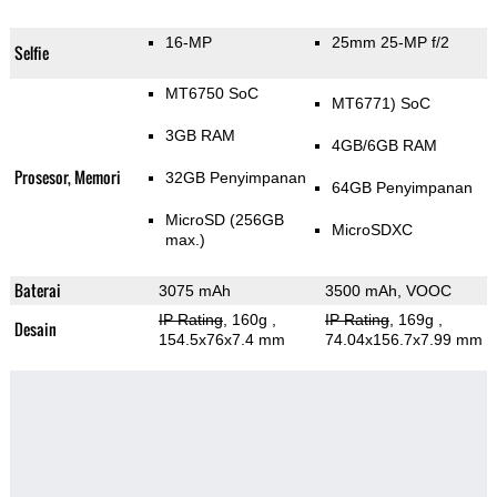
16-MP
25mm 25-MP f/2
Selfie
MT6750 SoC
MT6771) SoC
3GB RAM
4GB/6GB RAM
Prosesor, Memori
32GB Penyimpanan
64GB Penyimpanan
MicroSD (256GB
MicroSDXC
max.)
Baterai
3075 mAh
3500 mAh, VOOC
IP Rating
, 160g
,
IP Rating
, 169g
,
Desain
154.5x76x7.4 mm
74.04x156.7x7.99 mm