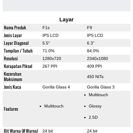
Layar
Nama Produk
F1s
F9
Jenis Layar
IPS LCD
IPS LCD
Layar Diagonal
5.5"
6.3"
Tampilan / Tubuh
71.0%
84.0%
Resolusi
1280x720
2340x1080
Kerapatan Piksel
267 PPI
409 PPI
Kecerahan
450 NITs
Maksimum
Jenis Kaca
Gorilla Glass 4
Gorilla Glass 3
Multitouch
Multitouch
Glossy
Features
2.5D
Bit Warna (# Warna)
24 bit
24 bit