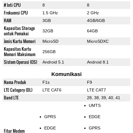
# Inti CPU
8
8
Frekuensi CPU
1.5 GHz
2 GHz
RAM
3GB
4GB/6GB
Kapasitas Storage
32GB
64GB
untuk Pemakai
Jenis Kartu Memori
MicroSD
MicroSDXC
Kapasitas Kartu
256GB
Memori Maksimum
Sistem Operasi (OS)
Android 5.1
Android 8.1
Komunikasi
Nama Produk
F1s
F9
LTE Category (DL)
LTE CAT6
LTE CAT7
Band LTE
28, 38, 39, 40, 41
UMTS
GPRS
EDGE
EDGE
GPRS
Fitur Modem