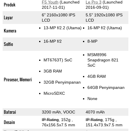
F5 Youth
(Launched
Le Pro 3
(Launched
Produk
2017-11-01)
2016-09-01)
6" 2160x1080 IPS
5.5" 1920x1080 IPS
Layar
LCD
LCD
13-MP f/2.2
(Utama)
16-MP f/2
(Utama)
Kamera
16-MP f/2
8-MP
Selfie
MSM8996
MT6763T) SoC
Snapdragon 821
SoC
3GB RAM
4GB RAM
Prosesor, Memori
32GB Penyimpanan
64GB Penyimpanan
MicroSDXC
None
Baterai
3200 mAh, VOOC
4070 mAh
IP Rating
, 152g
,
IP Rating
, 175g
,
Desain
76x156.5x7.5 mm
151.4x73.9x7.5 mm