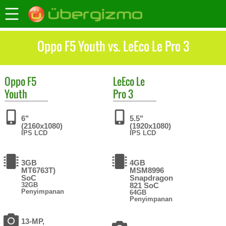
Oppo F5 Youth vs. LeEco Le Pro 3
Oppo
F5
LeEco
Le
Youth
Pro 3
6"
5.5"
(2160x1080)
(1920x1080)
IPS LCD
IPS LCD
3GB
4GB
MT6763T)
MSM8996
SoC
Snapdragon
32GB
821 SoC
Penyimpanan
64GB
Penyimpanan
13-MP,