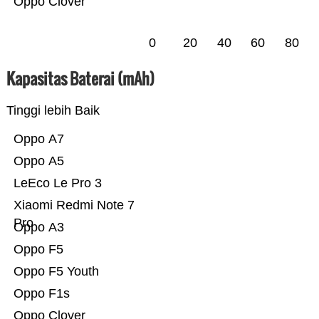
Oppo Clover
0
20
40
60
80
Kapasitas Baterai (mAh)
Tinggi lebih Baik
Oppo A7
Oppo A5
LeEco Le Pro 3
Xiaomi Redmi Note 7
Pro
Oppo A3
Oppo F5
Oppo F5 Youth
Oppo F1s
Oppo Clover