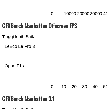
0
10000
20000
30000
40
GFXBench Manhattan Offscreen FPS
Tinggi lebih Baik
LeEco Le Pro 3
Oppo F1s
0
10
20
30
40
50
GFXBench Manhattan 3.1