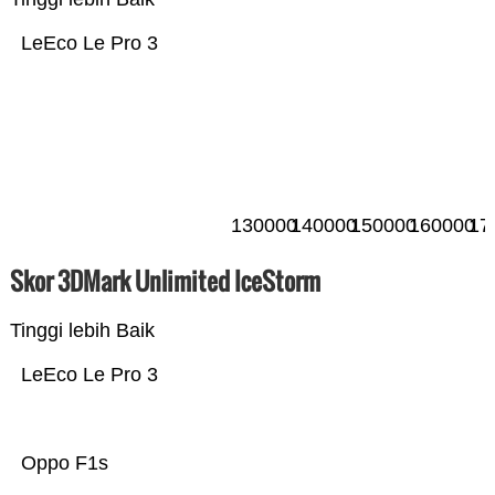
LeEco Le Pro 3
130000
140000
150000
160000
17
Skor 3DMark Unlimited IceStorm
Tinggi lebih Baik
LeEco Le Pro 3
Oppo F1s