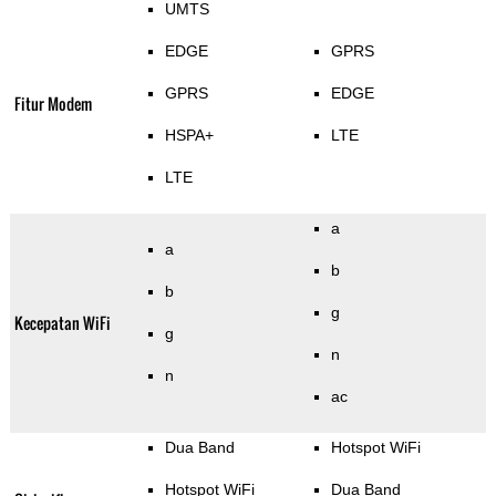
UMTS
EDGE
GPRS
GPRS
EDGE
Fitur Modem
HSPA+
LTE
LTE
a
a
b
b
g
Kecepatan WiFi
g
n
n
ac
Dua Band
Hotspot WiFi
Hotspot WiFi
Dua Band