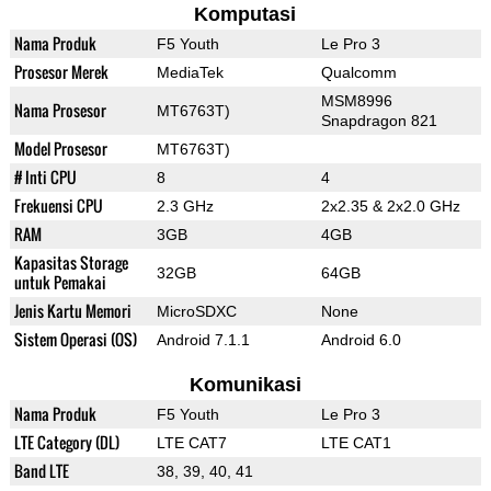
Komputasi
Nama Produk
F5 Youth
Le Pro 3
Prosesor Merek
MediaTek
Qualcomm
MSM8996
Nama Prosesor
MT6763T)
Snapdragon 821
Model Prosesor
MT6763T)
# Inti CPU
8
4
Frekuensi CPU
2.3 GHz
2x2.35 & 2x2.0 GHz
RAM
3GB
4GB
Kapasitas Storage
32GB
64GB
untuk Pemakai
Jenis Kartu Memori
MicroSDXC
None
Sistem Operasi (OS)
Android 7.1.1
Android 6.0
Komunikasi
Nama Produk
F5 Youth
Le Pro 3
LTE Category (DL)
LTE CAT7
LTE CAT1
Band LTE
38, 39, 40, 41