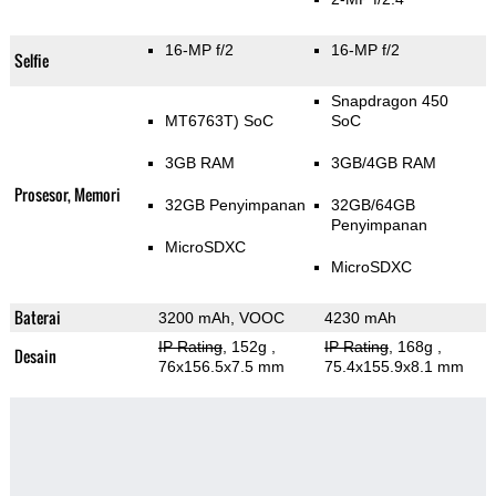
16-MP f/2
16-MP f/2
Selfie
Snapdragon 450
MT6763T) SoC
SoC
3GB RAM
3GB/4GB RAM
Prosesor, Memori
32GB Penyimpanan
32GB/64GB
Penyimpanan
MicroSDXC
MicroSDXC
Baterai
3200 mAh, VOOC
4230 mAh
IP Rating
, 152g
,
IP Rating
, 168g
,
Desain
76x156.5x7.5 mm
75.4x155.9x8.1 mm