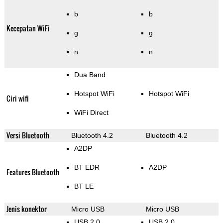
b
b
Kecepatan WiFi
g
g
n
n
Dua Band
Hotspot WiFi
Hotspot WiFi
Ciri wifi
WiFi Direct
Versi Bluetooth
Bluetooth 4.2
Bluetooth 4.2
A2DP
BT EDR
A2DP
Features Bluetooth
BT LE
Jenis konektor
Micro USB
Micro USB
USB 2.0
USB 2.0