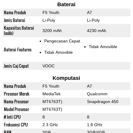
Baterai
Nama Produk
F5 Youth
A7
Jenis Baterai
Li-Poly
Li-Poly
Kapasitas Baterai
3200 mAh
4230 mAh
(mAh)
Pengecasan Cepat
Tidak Amovible
Baterai Features
Tidak Amovible
Jenis Caj Cepat
VOOC
Komputasi
Nama Produk
F5 Youth
A7
Prosesor Merek
MediaTek
Qualcomm
Nama Prosesor
MT6763T)
Snapdragon 450
Model Prosesor
MT6763T)
# Inti CPU
8
8
Frekuensi CPU
2.3 GHz
1.8 GHz
RAM
3GB
3GB/4GB