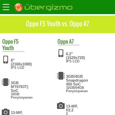
Oppo F5 Youth vs. Oppo A7
Oppo
F5
Oppo
A7
Youth
6.2"
(1520x720)
6"
IPS LCD
(2160x1080)
IPS LCD
3GB/4GB
Snapdragon
3GB
450 SoC
MT6763T)
32GB/64GB
SoC
Penyimpanan
32GB
Penyimpanan
13-MP,
f/2.2
13-MP,
2