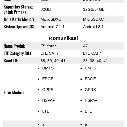
Kapasitas Storage
32GB
32GB/64GB
untuk Pemakai
Jenis Kartu Memori
MicroSDXC
MicroSDXC
Sistem Operasi (OS)
Android 7.1.1
Android 8.1
Komunikasi
Nama Produk
F5 Youth
A7
LTE Category (DL)
LTE CAT7
LTE CAT7
Band LTE
38, 39, 40, 41
28, 38, 40, 41
UMTS
UMTS
EDGE
EDGE
GPRS
GPRS
Fitur Modem
HSPA+
HSPA+
LTE
LTE
a
a