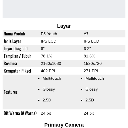
Layar
Nama Produk
F5 Youth
A7
Jenis Layar
IPS LCD
IPS LCD
Layar Diagonal
6"
6.2"
Tampilan / Tubuh
78.1%
81.6%
Resolusi
2160x1080
1520x720
Kerapatan Piksel
402 PPI
271 PPI
Multitouch
Multitouch
Glossy
Glossy
Features
2.5D
2.5D
Bit Warna (# Warna)
24 bit
24 bit
Primary Camera