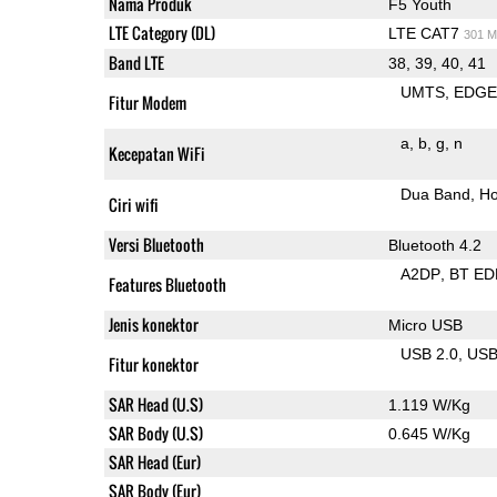
Nama Produk
F5 Youth
LTE Category (DL)
LTE CAT7
301 M
Band LTE
38, 39, 40, 41
UMTS
EDG
Fitur Modem
a
b
g
n
Kecepatan WiFi
Dua Band
Ho
Ciri wifi
Versi Bluetooth
Bluetooth 4.2
A2DP
BT ED
Features Bluetooth
Jenis konektor
Micro USB
USB 2.0
US
Fitur konektor
SAR Head (U.S)
1.119 W/Kg
SAR Body (U.S)
0.645 W/Kg
SAR Head (Eur)
SAR Body (Eur)