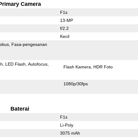
Primary Camera
F1s
13-MP
f/2.2
Kecil
fokus
Fasa-pengesanan
sh
LED Flash
Autofocus
Flash Kamera
HDR Foto
1080p/30fps
Baterai
F1s
Li-Poly
3075 mAh