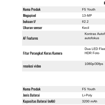
Nama Produk
F5 Youth
Megapixel
13-MP
bukaan f/
f/2.2
Ukuran sensor
Kecil
Kontras Auto
AF Features
autofokus
Dua LED Fla
Fitur Perangkat Keras Kamera
HDR Foto
1080p/30fps
resolusi video
Nama Produk
F5 Youth
Jenis Baterai
Li-Poly
Kapasitas Baterai (mAh)
3200 mAh