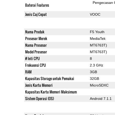
Pengecasan 
Baterai Features
Jenis Caj Cepat
VOOC
Nama Produk
F5 Youth
Prosesor Merek
MediaTek
Nama Prosesor
MT6763T)
Model Prosesor
MT6763T)
# Inti CPU
8
Frekuensi CPU
2.3 GHz
RAM
3GB
Kapasitas Storage untuk Pemakai
32GB
Jenis Kartu Memori
MicroSDXC
Kapasitas Kartu Memori Maksimum
Sistem Operasi (OS)
Android 7.1.1