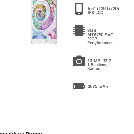
5.5" (1280x720)
IPS LCD
3GB
MT6750 SoC
32GB
Penyimpanan
13-MP, f/2.2
1 Belakang
Kamera
3075 mAh
pesifikasi Primer