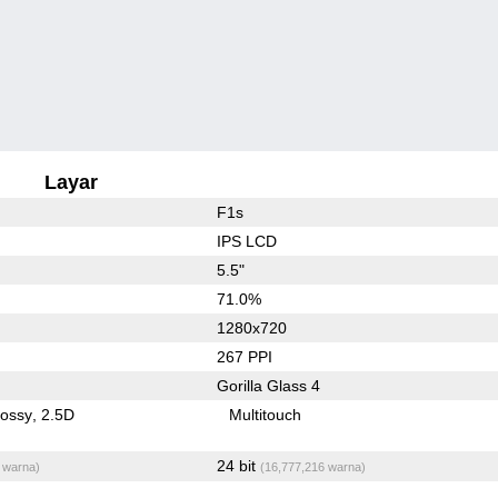
Layar
F1s
IPS LCD
5.5"
71.0%
1280x720
267 PPI
Gorilla Glass 4
lossy
2.5D
Multitouch
24 bit
 warna)
(16,777,216 warna)