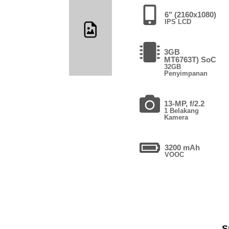
6" (2160x1080)
IPS LCD
3GB
MT6763T) SoC
32GB
Penyimpanan
13-MP, f/2.2
1 Belakang
Kamera
3200 mAh
VOOC
S