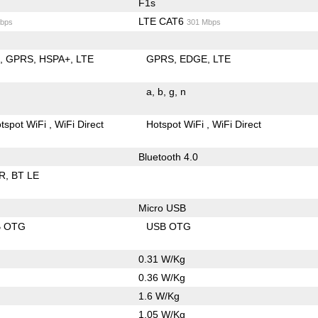
F1s
LTE CAT6
bps
301 Mbps
E
GPRS
HSPA+
LTE
GPRS
EDGE
LTE
a
b
g
n
tspot WiFi
WiFi Direct
Hotspot WiFi
WiFi Direct
Bluetooth 4.0
R
BT LE
Micro USB
B OTG
USB OTG
0.31 W/Kg
0.36 W/Kg
1.6 W/Kg
1.05 W/Kg