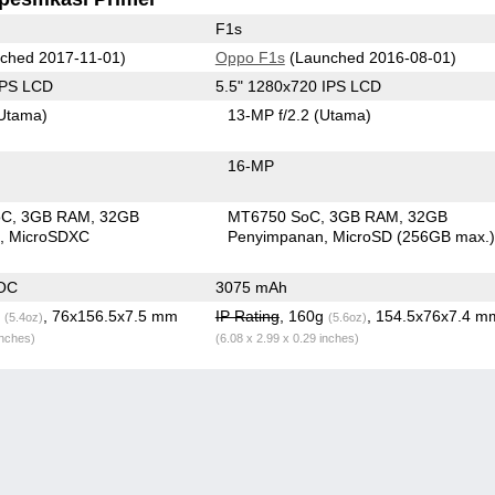
F1s
ched 2017-11-01)
Oppo F1s
(Launched 2016-08-01)
IPS LCD
5.5" 1280x720 IPS LCD
Utama)
13-MP f/2.2
(Utama)
16-MP
oC
3GB RAM
32GB
MT6750 SoC
3GB RAM
32GB
n
MicroSDXC
Penyimpanan
MicroSD (256GB max.
OC
3075 mAh
g
, 76x156.5x7.5 mm
IP Rating
, 160g
, 154.5x76x7.4 m
(5.4oz)
(5.6oz)
inches)
(6.08 x 2.99 x 0.29 inches)