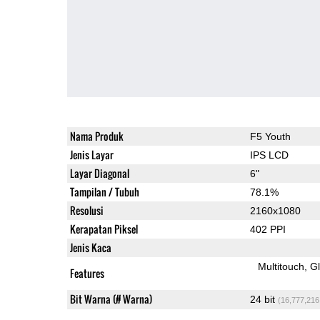
Nama Produk
F5 Youth
Jenis Layar
IPS LCD
Layar Diagonal
6"
Tampilan / Tubuh
78.1%
Resolusi
2160x1080
Kerapatan Piksel
402 PPI
Jenis Kaca
Multitouch
G
Features
Bit Warna (# Warna)
24 bit
(16,777,216