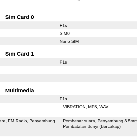
Sim Card 0
F1s
SIM0
Nano SIM
Sim Card 1
F1s
Multimedia
F1s
VIBRATION
MP3
WAV
ara
FM Radio
Penyambung
Pembesar suara
Penyambung 3.5m
Pembatalan Bunyi (Bercakap)