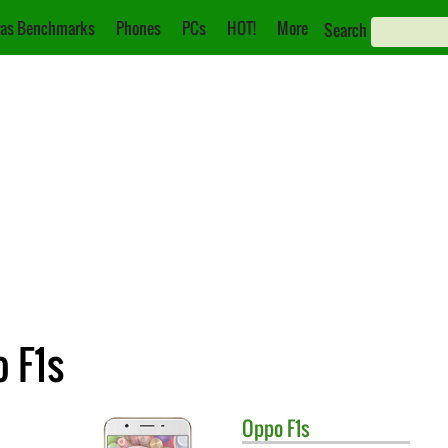
as Benchmarks
Phones
PCs
HOT!
More
Search
 F1s
Oppo
F1s