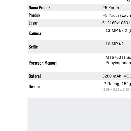
Nama Produk
F5 Youth
Produk
F5 Youth
(Laun
Layar
6" 2160x1080 
13-MP f/2.2
(
Kamera
16-MP f/2
Selfie
MT6763T) S
Prosesor, Memori
Penyimpana
Baterai
3200 mAh, VO
IP Rating
, 152
Desain
(2.99 x 6.16 x 0.30 