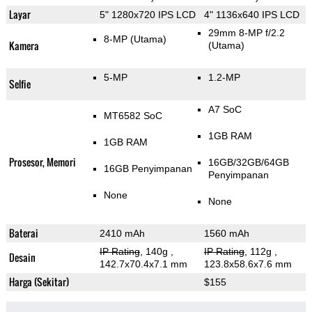
Layar
5" 1280x720 IPS LCD
4" 1136x640 IPS LCD
29mm 8-MP f/2.2
8-MP
(Utama)
Kamera
(Utama)
5-MP
1.2-MP
Selfie
A7 SoC
MT6582 SoC
1GB RAM
1GB RAM
Prosesor, Memori
16GB/32GB/64GB
16GB Penyimpanan
Penyimpanan
None
None
Baterai
2410 mAh
1560 mAh
IP Rating
, 140g
,
IP Rating
, 112g
,
Desain
142.7x70.4x7.1 mm
123.8x58.6x7.6 mm
Harga (Sekitar)
$155