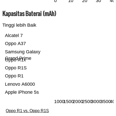
0
10
20
30
40
Kapasitas Baterai (mAh)
Tinggi lebih Baik
Alcatel 7
Oppo A37
Samsung Galaxy
Grand Prime
Oppo R1x
Oppo R1S
Oppo R1
Lenovo A6000
Apple iPhone 5s
1000
1500
2000
2500
3000
3500
40
Oppo R1 vs. Oppo R1S