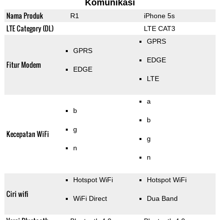
Komunikasi
Nama Produk
R1
iPhone 5s
LTE Category (DL)
LTE CAT3
GPRS
GPRS
EDGE
Fitur Modem
EDGE
LTE
a
b
b
g
Kecepatan WiFi
g
n
n
Hotspot WiFi
Hotspot WiFi
Ciri wifi
WiFi Direct
Dua Band