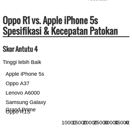
Oppo R1 vs. Apple iPhone 5s
Spesifikasi & Kecepatan Patokan
Skor Antutu 4
Tinggi lebih Baik
Apple iPhone 5s
Oppo A37
Lenovo A6000
Samsung Galaxy
Grand Prime
Oppo R1S
10000
15000
20000
25000
30000
35000
40