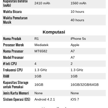
Kapasitas Baterai
2410 mAh
1560 mAh
(mAh)
Waktu Bicara
10 hours
Waktu Pemutaran
40 hours
Musik
Komputasi
Nama Produk
R1
iPhone 5s
Prosesor Merek
Mediatek
Apple
Nama Prosesor
MT6582
A7
Model Prosesor
A7
# Inti CPU
4
2
Frekuensi CPU
1.3 GHz
1.3 GHz
RAM
1GB
1GB
Kapasitas Storage
16GB
16GB/32GB/64GB
untuk Pemakai
Jenis Kartu Memori
None
None
Sistem Operasi (OS)
Android 4.2.1
iOS 7