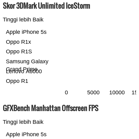
Skor 3DMark Unlimited IceStorm
Tinggi lebih Baik
Apple iPhone 5s
Oppo R1x
Oppo R1S
Samsung Galaxy
Grand Prime
Lenovo A6000
Oppo R1
0
5000
10000
15
GFXBench Manhattan Offscreen FPS
Tinggi lebih Baik
Apple iPhone 5s