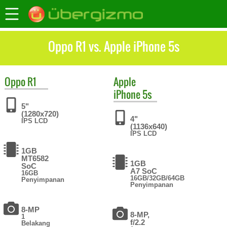
Oppo R1 vs. Apple iPhone 5s
Oppo
R1
Apple
iPhone 5s
5"
(1280x720)
4"
IPS LCD
(1136x640)
IPS LCD
1GB
MT6582
1GB
SoC
A7 SoC
16GB
16GB/32GB/64GB
Penyimpanan
Penyimpanan
8-MP
8-MP,
1
f/2.2
Belakang