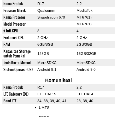
Nama Produk
R17
2.2
Prosesor Merek
Qualcomm
MediaTek
Nama Prosesor
Snapdragon 670
MT6761)
Model Prosesor
MT6761)
# Inti CPU
8
4
Frekuensi CPU
2 GHz
2 GHz
RAM
6GB/8GB
2GB/3GB
Kapasitas Storage
128GB
16GB/32GB
untuk Pemakai
Jenis Kartu Memori
MicroSDXC
MicroSDXC
Sistem Operasi (OS)
Android 8.1
Android 9.0
Komunikasi
Nama Produk
R17
2.2
LTE Category (DL)
LTE CAT15
LTE CAT4
Band LTE
34, 38, 39, 40, 41
28, 38, 40
UMTS