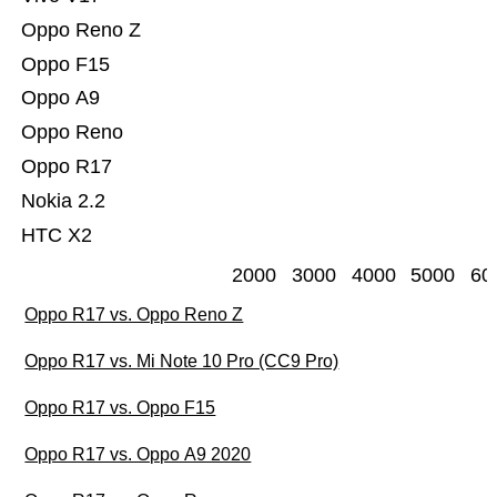
Oppo Reno Z
Oppo F15
Oppo A9
Oppo Reno
Oppo R17
Nokia 2.2
HTC X2
2000
3000
4000
5000
60
Oppo R17 vs. Oppo Reno Z
Oppo R17 vs. Mi Note 10 Pro (CC9 Pro)
Oppo R17 vs. Oppo F15
Oppo R17 vs. Oppo A9 2020