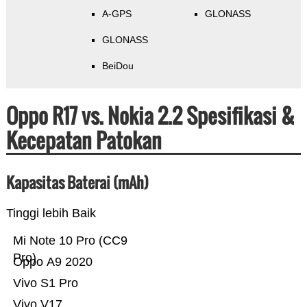
A-GPS
GLONASS
GLONASS
BeiDou
Oppo R17 vs. Nokia 2.2 Spesifikasi &
Kecepatan Patokan
Kapasitas Baterai (mAh)
Tinggi lebih Baik
Mi Note 10 Pro (CC9
Pro)
Oppo A9 2020
Vivo S1 Pro
Vivo V17