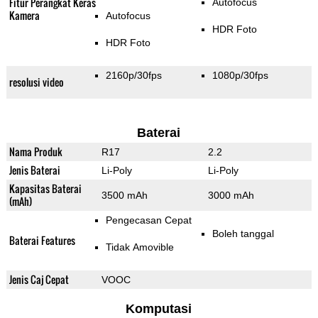
Fitur Perangkat Keras
Autofocus
Kamera
Autofocus
HDR Foto
HDR Foto
2160p/30fps
1080p/30fps
resolusi video
Baterai
Nama Produk
R17
2.2
Jenis Baterai
Li-Poly
Li-Poly
Kapasitas Baterai
3500 mAh
3000 mAh
(mAh)
Pengecasan Cepat
Boleh tanggal
Baterai Features
Tidak Amovible
Jenis Caj Cepat
VOOC
Komputasi