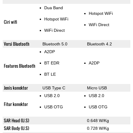
Dua Band
Hotspot WiFi
Hotspot WiFi
Ciri wifi
WiFi Direct
WiFi Direct
Versi Bluetooth
Bluetooth 5.0
Bluetooth 4.2
A2DP
BT EDR
A2DP
Features Bluetooth
BT LE
Jenis konektor
USB Type C
Micro USB
USB 2.0
USB 2.0
Fitur konektor
USB OTG
USB OTG
SAR Head (U.S)
0.648 W/Kg
SAR Body (U.S)
0.728 W/Kg