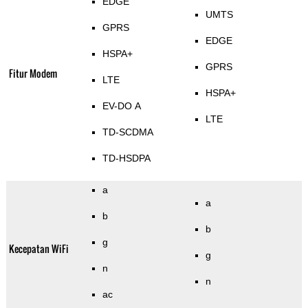
EDGE
UMTS
GPRS
EDGE
HSPA+
GPRS
Fitur Modem
LTE
HSPA+
EV-DO A
LTE
TD-SCDMA
TD-HSDPA
a
a
b
b
g
Kecepatan WiFi
g
n
n
ac