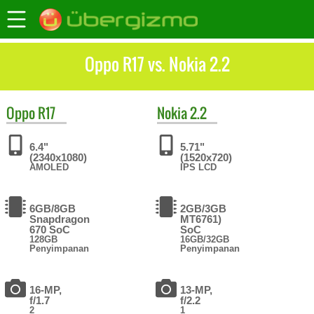
Oppo R17 vs. Nokia 2.2
Oppo
R17
Nokia
2.2
6.4"
5.71"
(2340x1080)
(1520x720)
AMOLED
IPS LCD
6GB/8GB
2GB/3GB
Snapdragon
MT6761)
670 SoC
SoC
128GB
16GB/32GB
Penyimpanan
Penyimpanan
16-MP,
13-MP,
f/1.7
f/2.2
2
1