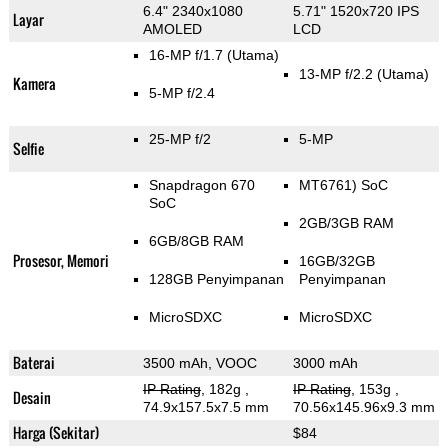
6.4" 2340x1080
5.71" 1520x720 IPS
Layar
AMOLED
LCD
16-MP f/1.7
(Utama)
13-MP f/2.2
(Utama)
Kamera
5-MP f/2.4
25-MP f/2
5-MP
Selfie
Snapdragon 670
MT6761) SoC
SoC
2GB/3GB RAM
6GB/8GB RAM
Prosesor, Memori
16GB/32GB
128GB Penyimpanan
Penyimpanan
MicroSDXC
MicroSDXC
Baterai
3500 mAh, VOOC
3000 mAh
IP Rating
, 182g
,
IP Rating
, 153g
,
Desain
74.9x157.5x7.5 mm
70.56x145.96x9.3 mm
Harga (Sekitar)
$84