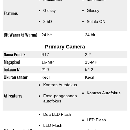
Glossy
Glossy
Features
2.5D
Selalu ON
Bit Warna (# Warna)
24 bit
24 bit
Primary Camera
Nama Produk
R17
2.2
Megapixel
16-MP
13-MP
bukaan f/
f/1.7
f/2.2
Ukuran sensor
Kecil
Kecil
Kontras Autofokus
Kontras Autofokus
AF Features
Fasa-pengesanan
autofokus
Dua LED Flash
LED Flash
LED Flash