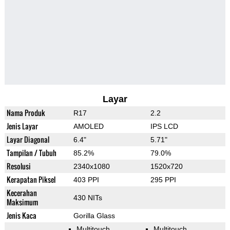
Layar
Nama Produk
R17
2.2
Jenis Layar
AMOLED
IPS LCD
Layar Diagonal
6.4"
5.71"
Tampilan / Tubuh
85.2%
79.0%
Resolusi
2340x1080
1520x720
Kerapatan Piksel
403 PPI
295 PPI
Kecerahan
430 NITs
Maksimum
Jenis Kaca
Gorilla Glass
Multitouch
Multitouch