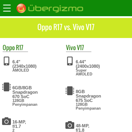
Oppo R17 vs. Vivo V17
Oppo
R17
Vivo
V17
6.4"
6.44"
(2340x1080)
(2400x1080)
AMOLED
Super
AMOLED
6GB/8GB
8GB
Snapdragon
Snapdragon
670 SoC
675 SoC
128GB
Penyimpanan
128GB
Penyimpanan
16-MP,
48-MP,
f/1.7
f/1.8
2