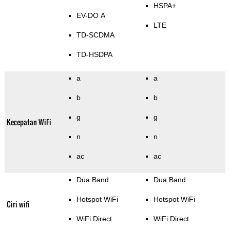
HSPA+
EV-DO A
LTE
TD-SCDMA
TD-HSDPA
a
a
b
b
g
g
Kecepatan WiFi
n
n
ac
ac
Dua Band
Dua Band
Hotspot WiFi
Hotspot WiFi
Ciri wifi
WiFi Direct
WiFi Direct