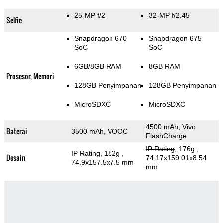
25-MP f/2
32-MP f/2.45
Selfie
Snapdragon 670
Snapdragon 675
SoC
SoC
6GB/8GB RAM
8GB RAM
Prosesor, Memori
128GB Penyimpanan
128GB Penyimpanan
MicroSDXC
MicroSDXC
4500 mAh, Vivo
Baterai
3500 mAh, VOOC
FlashCharge
IP Rating
, 176g
,
IP Rating
, 182g
,
Desain
74.17x159.01x8.54
74.9x157.5x7.5 mm
mm