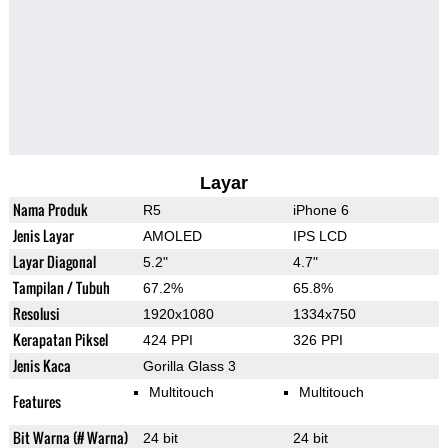
Layar
Nama Produk
R5
iPhone 6
Jenis Layar
AMOLED
IPS LCD
Layar Diagonal
5.2"
4.7"
Tampilan / Tubuh
67.2%
65.8%
Resolusi
1920x1080
1334x750
Kerapatan Piksel
424 PPI
326 PPI
Jenis Kaca
Gorilla Glass 3
Multitouch
Multitouch
Features
Bit Warna (# Warna)
24 bit
24 bit