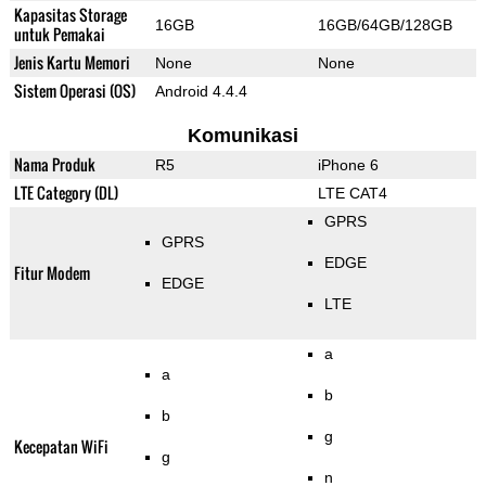
Kapasitas Storage
16GB
16GB/64GB/128GB
untuk Pemakai
Jenis Kartu Memori
None
None
Sistem Operasi (OS)
Android 4.4.4
Komunikasi
Nama Produk
R5
iPhone 6
LTE Category (DL)
LTE CAT4
GPRS
GPRS
EDGE
Fitur Modem
EDGE
LTE
a
a
b
b
g
Kecepatan WiFi
g
n