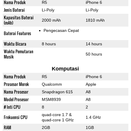
Nama Produk
R5
iPhone 6
Jenis Baterai
Li-Poly
Li-Poly
Kapasitas Baterai
2000 mAh
1810 mAh
(mAh)
Pengecasan Cepat
Baterai Features
Waktu Bicara
8 hours
14 hours
Waktu Pemutaran
50 hours
Musik
Komputasi
Nama Produk
R5
iPhone 6
Prosesor Merek
Qualcomm
Apple
Nama Prosesor
Snapdragon 615
A8
Model Prosesor
MSM8939
A8
# Inti CPU
8
2
quad-core 1.7 &
Frekuensi CPU
1.4 GHz
quad-core 1 GHz
RAM
2GB
1GB