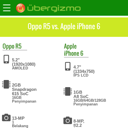
Oppo R5 vs. Apple iPhone 6
Oppo
R5
Apple
iPhone 6
5.2"
(1920x1080)
4.7"
AMOLED
(1334x750)
IPS LCD
2GB
Snapdragon
1GB
615 SoC
A8 SoC
16GB
16GB/64GB/128GB
Penyimpanan
Penyimpanan
13-MP
8-MP,
1
f/2.2
Belakang