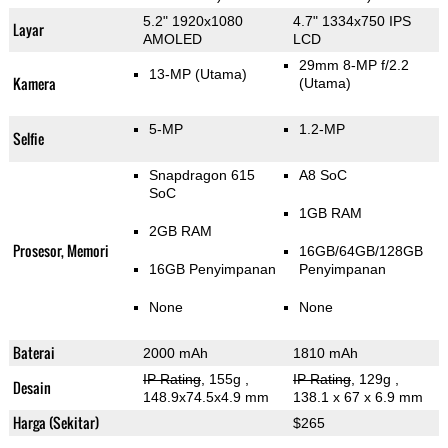
5.2" 1920x1080
4.7" 1334x750 IPS
Layar
AMOLED
LCD
29mm 8-MP f/2.2
13-MP
(Utama)
Kamera
(Utama)
5-MP
1.2-MP
Selfie
Snapdragon 615
A8 SoC
SoC
1GB RAM
2GB RAM
Prosesor, Memori
16GB/64GB/128GB
16GB Penyimpanan
Penyimpanan
None
None
Baterai
2000 mAh
1810 mAh
IP Rating
, 155g
,
IP Rating
, 129g
,
Desain
148.9x74.5x4.9 mm
138.1 x 67 x 6.9 mm
Harga (Sekitar)
$265