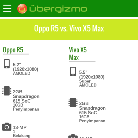
Oppo R5 vs. Vivo X5 Max
Oppo
R5
Vivo
X5
Max
5.2"
(1920x1080)
5.5"
AMOLED
(1920x1080)
Super
AMOLED
2GB
Snapdragon
615 SoC
2GB
16GB
Snapdragon
Penyimpanan
615 SoC
16GB
Penyimpanan
13-MP
1
Belakang