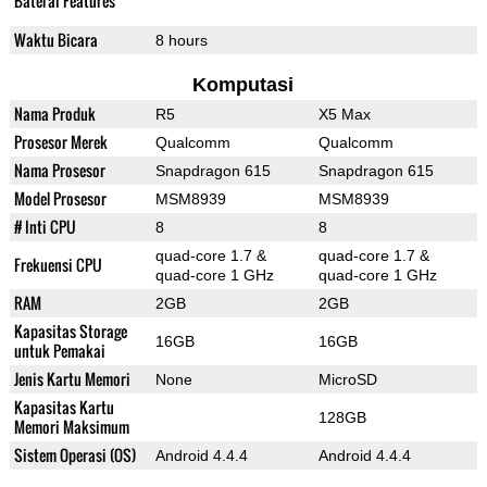
Baterai Features
Waktu Bicara
8 hours
Komputasi
Nama Produk
R5
X5 Max
Prosesor Merek
Qualcomm
Qualcomm
Nama Prosesor
Snapdragon 615
Snapdragon 615
Model Prosesor
MSM8939
MSM8939
# Inti CPU
8
8
quad-core 1.7 &
quad-core 1.7 &
Frekuensi CPU
quad-core 1 GHz
quad-core 1 GHz
RAM
2GB
2GB
Kapasitas Storage
16GB
16GB
untuk Pemakai
Jenis Kartu Memori
None
MicroSD
Kapasitas Kartu
128GB
Memori Maksimum
Sistem Operasi (OS)
Android 4.4.4
Android 4.4.4