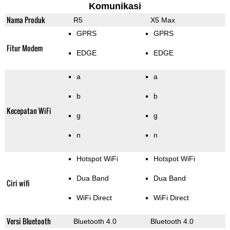
Komunikasi
Nama Produk
R5
X5 Max
GPRS
GPRS
Fitur Modem
EDGE
EDGE
a
a
b
b
Kecepatan WiFi
g
g
n
n
Hotspot WiFi
Hotspot WiFi
Dua Band
Dua Band
Ciri wifi
WiFi Direct
WiFi Direct
Versi Bluetooth
Bluetooth 4.0
Bluetooth 4.0