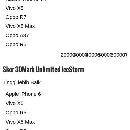
Vivo X5
Oppo R7
Vivo X5 Max
Oppo A37
Oppo R5
20000
30000
40000
50000
60000
70
Skor 3DMark Unlimited IceStorm
Tinggi lebih Baik
Apple iPhone 6
Vivo X5
Oppo R5
Vivo X5 Max