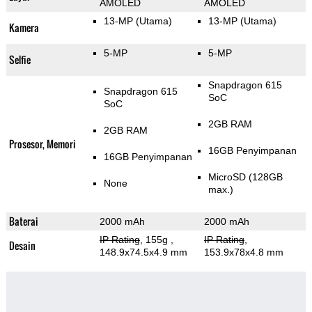
AMOLED
AMOLED
13-MP
(Utama)
13-MP
(Utama)
Kamera
5-MP
5-MP
Selfie
Snapdragon 615
Snapdragon 615
SoC
SoC
2GB RAM
2GB RAM
Prosesor, Memori
16GB Penyimpanan
16GB Penyimpanan
MicroSD (128GB
None
max.)
Baterai
2000 mAh
2000 mAh
IP Rating
, 155g
,
IP Rating
,
Desain
148.9x74.5x4.9 mm
153.9x78x4.8 mm