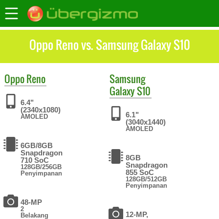
Oppo Reno vs. Samsung Galaxy S10
Oppo
Reno
Samsung
Galaxy S10
6.4"
(2340x1080)
6.1"
AMOLED
(3040x1440)
AMOLED
6GB/8GB
Snapdragon
8GB
710 SoC
Snapdragon
128GB/256GB
855 SoC
Penyimpanan
128GB/512GB
Penyimpanan
48-MP
2
12-MP,
Belakang