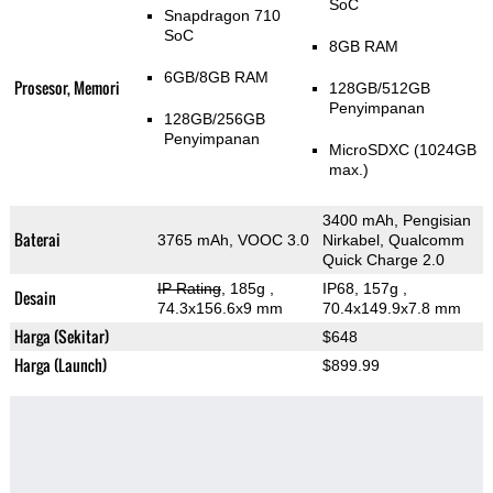
SoC
Snapdragon 710
SoC
8GB RAM
6GB/8GB RAM
Prosesor, Memori
128GB/512GB
Penyimpanan
128GB/256GB
Penyimpanan
MicroSDXC (1024GB
max.)
3400 mAh, Pengisian
Baterai
3765 mAh, VOOC 3.0
Nirkabel, Qualcomm
Quick Charge 2.0
IP Rating
, 185g
,
IP68, 157g
,
Desain
74.3x156.6x9 mm
70.4x149.9x7.8 mm
Harga (Sekitar)
$648
Harga (Launch)
$899.99