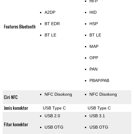
HFP
A2DP
HID
BT EDR
HSP
Features Bluetooth
BT LE
BT LE
MAP
OPP
PAN
PBAP/PAB
NFC Disokong
NFC Disokong
Ciri NFC
Jenis konektor
USB Type C
USB Type C
USB 2.0
USB 3.1
Fitur konektor
USB OTG
USB OTG