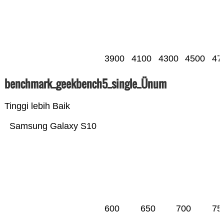
3900
4100
4300
4500
47
benchmark_geekbench5_single_Ünum
Tinggi lebih Baik
Samsung Galaxy S10
600
650
700
75