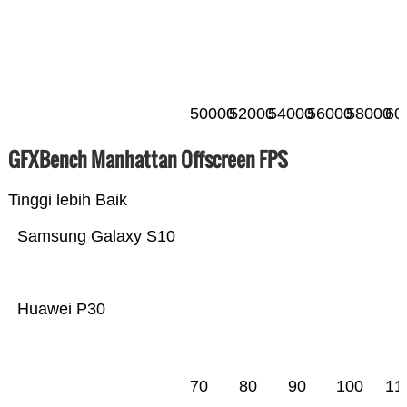
50000
52000
54000
56000
58000
60
GFXBench Manhattan Offscreen FPS
Tinggi lebih Baik
Samsung Galaxy S10
Huawei P30
70
80
90
100
11