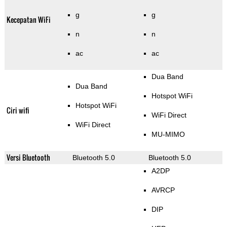
g
g
Kecepatan WiFi
n
n
ac
ac
Dua Band
Dua Band
Hotspot WiFi
Hotspot WiFi
Ciri wifi
WiFi Direct
WiFi Direct
MU-MIMO
Versi Bluetooth
Bluetooth 5.0
Bluetooth 5.0
A2DP
AVRCP
DIP