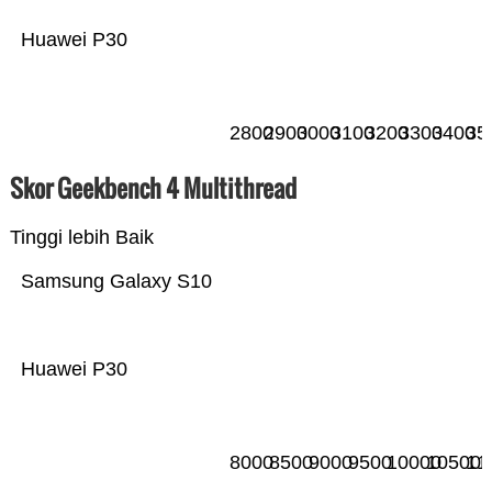
Huawei P30
2800
2900
3000
3100
3200
3300
3400
35
Skor Geekbench 4 Multithread
Tinggi lebih Baik
Samsung Galaxy S10
Huawei P30
8000
8500
9000
9500
10000
10500
11