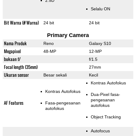
2.5D
Selalu ON
Bit Warna (# Warna)
24 bit
24 bit
Primary Camera
Nama Produk
Reno
Galaxy S10
Megapixel
48-MP
12-MP
bukaan f/
f/1.5
Focal length (35mm)
27mm
Ukuran sensor
Besar sekali
Kecil
Kontras Autofokus
Kontras Autofokus
Dua-Pixel fasa-
pengesanan
AF Features
Fasa-pengesanan
autofokus
autofokus
Object Tracking
Autofocus