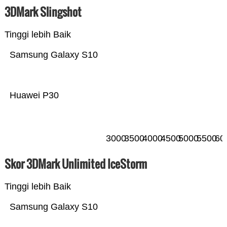
3DMark Slingshot
Tinggi lebih Baik
Samsung Galaxy S10
Huawei P30
3000
3500
4000
4500
5000
5500
60
Skor 3DMark Unlimited IceStorm
Tinggi lebih Baik
Samsung Galaxy S10