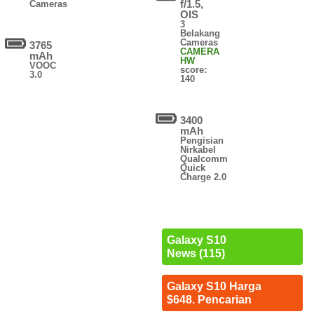
f/1.5,
Cameras
OIS
3
Belakang
Cameras
3765
CAMERA
mAh
HW
VOOC
score:
3.0
140
3400
mAh
Pengisian
Nirkabel
Qualcomm
Quick
Charge 2.0
Galaxy S10
News (115)
Galaxy S10 Harga
$648. Pencarian