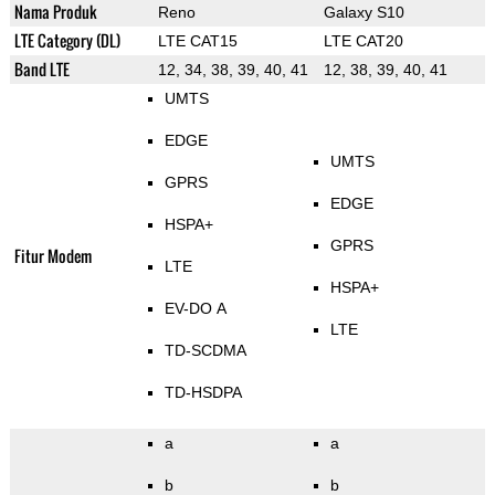
Nama Produk
Reno
Galaxy S10
LTE Category (DL)
LTE CAT15
LTE CAT20
Band LTE
12, 34, 38, 39, 40, 41
12, 38, 39, 40, 41
UMTS
EDGE
UMTS
GPRS
EDGE
HSPA+
GPRS
Fitur Modem
LTE
HSPA+
EV-DO A
LTE
TD-SCDMA
TD-HSDPA
a
a
b
b