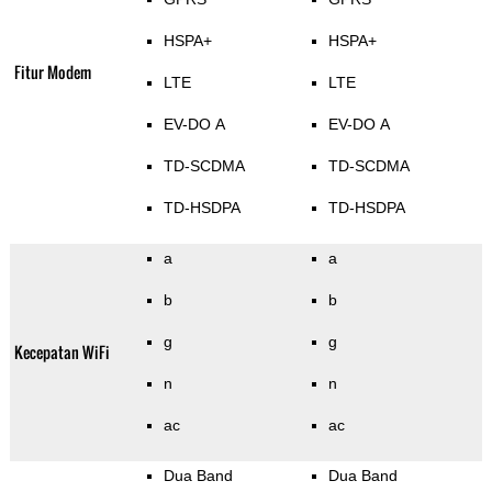
HSPA+
HSPA+
Fitur Modem
LTE
LTE
EV-DO A
EV-DO A
TD-SCDMA
TD-SCDMA
TD-HSDPA
TD-HSDPA
a
a
b
b
g
g
Kecepatan WiFi
n
n
ac
ac
Dua Band
Dua Band