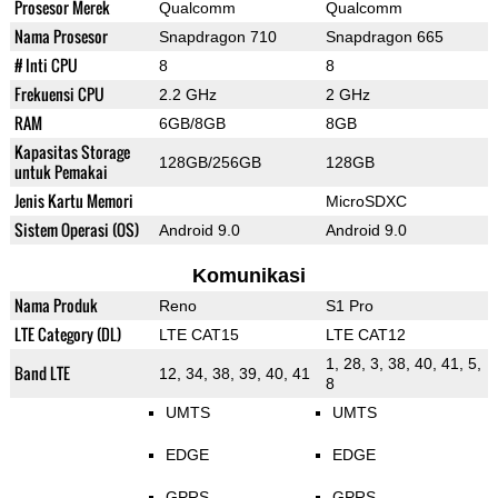
Prosesor Merek
Qualcomm
Qualcomm
Nama Prosesor
Snapdragon 710
Snapdragon 665
# Inti CPU
8
8
Frekuensi CPU
2.2 GHz
2 GHz
RAM
6GB/8GB
8GB
Kapasitas Storage
128GB/256GB
128GB
untuk Pemakai
Jenis Kartu Memori
MicroSDXC
Sistem Operasi (OS)
Android 9.0
Android 9.0
Komunikasi
Nama Produk
Reno
S1 Pro
LTE Category (DL)
LTE CAT15
LTE CAT12
1, 28, 3, 38, 40, 41, 5,
Band LTE
12, 34, 38, 39, 40, 41
8
UMTS
UMTS
EDGE
EDGE
GPRS
GPRS