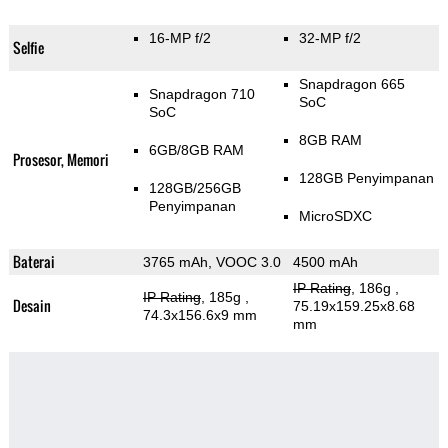
16-MP f/2
32-MP f/2
Selfie
Snapdragon 665
Snapdragon 710
SoC
SoC
8GB RAM
6GB/8GB RAM
Prosesor, Memori
128GB Penyimpanan
128GB/256GB
Penyimpanan
MicroSDXC
Baterai
3765 mAh, VOOC 3.0
4500 mAh
IP Rating
, 186g
,
IP Rating
, 185g
,
Desain
75.19x159.25x8.68
74.3x156.6x9 mm
mm