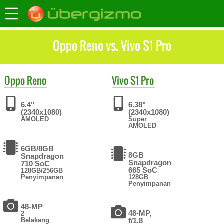
Oppo Reno vs. Vivo S1 Pro
Oppo
Reno
Vivo
S1 Pro
6.4"
6.38"
(2340x1080)
(2340x1080)
AMOLED
Super
AMOLED
6GB/8GB
8GB
Snapdragon
Snapdragon
710 SoC
665 SoC
128GB/256GB
Penyimpanan
128GB
Penyimpanan
48-MP
48-MP,
2
Belakang
f/1.8