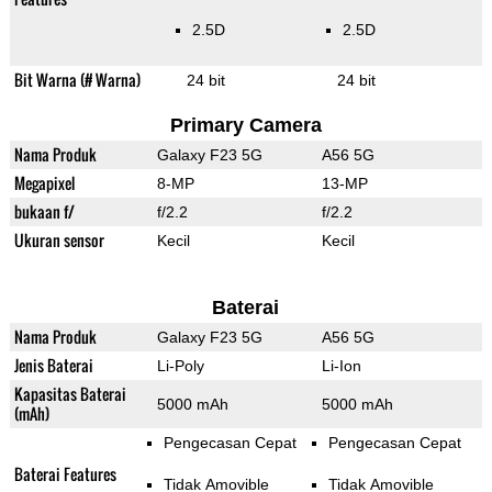
2.5D
2.5D
Bit Warna (# Warna)
24 bit
24 bit
Primary Camera
Nama Produk
Galaxy F23 5G
A56 5G
Megapixel
8-MP
13-MP
bukaan f/
f/2.2
f/2.2
Ukuran sensor
Kecil
Kecil
Baterai
Nama Produk
Galaxy F23 5G
A56 5G
Jenis Baterai
Li-Poly
Li-Ion
Kapasitas Baterai
5000 mAh
5000 mAh
(mAh)
Pengecasan Cepat
Pengecasan Cepat
Baterai Features
Tidak Amovible
Tidak Amovible