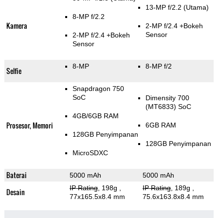
13-MP f/2.2
(Utama)
8-MP f/2.2
Kamera
2-MP f/2.4
+Bokeh
Sensor
2-MP f/2.4
+Bokeh
Sensor
8-MP
8-MP f/2
Selfie
Snapdragon 750
SoC
Dimensity 700
(MT6833) SoC
4GB/6GB RAM
Prosesor, Memori
6GB RAM
128GB Penyimpanan
128GB Penyimpanan
MicroSDXC
Baterai
5000 mAh
5000 mAh
IP Rating
, 198g
,
IP Rating
, 189g
,
Desain
77x165.5x8.4 mm
75.6x163.8x8.4 mm