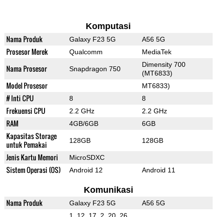
Komputasi
Nama Produk
Galaxy F23 5G
A56 5G
Prosesor Merek
Qualcomm
MediaTek
Dimensity 700
Nama Prosesor
Snapdragon 750
(MT6833)
Model Prosesor
MT6833)
# Inti CPU
8
8
Frekuensi CPU
2.2 GHz
2.2 GHz
RAM
4GB/6GB
6GB
Kapasitas Storage
128GB
128GB
untuk Pemakai
Jenis Kartu Memori
MicroSDXC
Sistem Operasi (OS)
Android 12
Android 11
Komunikasi
Nama Produk
Galaxy F23 5G
A56 5G
1, 12, 17, 2, 20, 26,