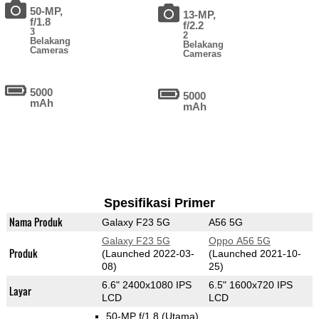
50-MP,
13-MP,
f/1.8
f/2.2
3
2
Belakang
Belakang
Cameras
Cameras
5000
5000
mAh
mAh
Spesifikasi Primer
Nama Produk
Galaxy F23 5G
A56 5G
Galaxy F23 5G
Oppo A56 5G
Produk
(Launched 2022-03-
(Launched 2021-10-
08)
25)
6.6" 2400x1080 IPS
6.5" 1600x720 IPS
Layar
LCD
LCD
50-MP f/1.8
(Utama)