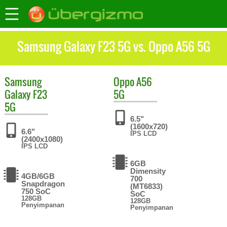
Samsung Galaxy F23 5G vs. Oppo A56 5G
Samsung
Oppo
A56
Galaxy F23
5G
5G
6.5"
(1600x720)
6.6"
IPS LCD
(2400x1080)
IPS LCD
6GB
Dimensity
4GB/6GB
700
Snapdragon
(MT6833)
750 SoC
SoC
128GB
128GB
Penyimpanan
Penyimpanan