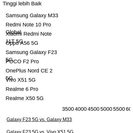
Tinggi lebih Baik
Samsung Galaxy M33
Redmi Note 10 Pro
Global
Xiaomi Redmi Note
11T 5G
Oppo A56 5G
Samsung Galaxy F23
5G
POCO F2 Pro
OnePlus Nord CE 2
5G
Vivo X51 5G
Realme 6 Pro
Realme X50 5G
3500
4000
4500
5000
5500
60
Galaxy F23 5G vs. Galaxy M33
Galaxy F23 5G vs. Vivo X51 5G