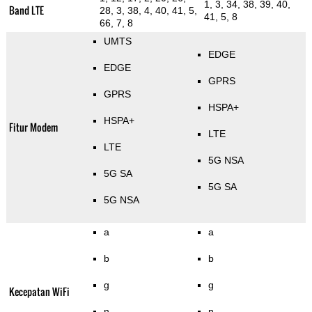
1, 3, 34, 38, 39, 40,
Band LTE
28, 3, 38, 4, 40, 41, 5,
41, 5, 8
66, 7, 8
UMTS
EDGE
EDGE
GPRS
GPRS
HSPA+
HSPA+
Fitur Modem
LTE
LTE
5G NSA
5G SA
5G SA
5G NSA
a
a
b
b
g
g
Kecepatan WiFi
n
n