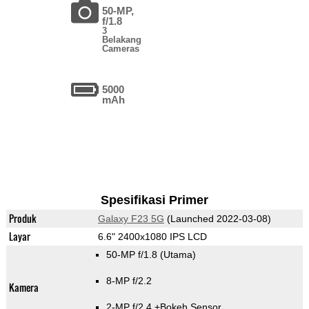
50-MP,
f/1.8
3
Belakang
Cameras
5000
mAh
Spesifikasi Primer
Produk
Galaxy F23 5G
(Launched 2022-03-08)
Layar
6.6" 2400x1080 IPS LCD
50-MP f/1.8
(Utama)
8-MP f/2.2
Kamera
2-MP f/2.4
+Bokeh Sensor