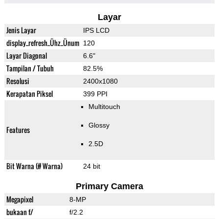
Layar
Jenis Layar
IPS LCD
display_refresh_Ühz_Ünum
120
Layar Diagonal
6.6"
Tampilan / Tubuh
82.5%
Resolusi
2400x1080
Kerapatan Piksel
399 PPI
Multitouch
Glossy
Features
2.5D
Bit Warna (# Warna)
24 bit
Primary Camera
Megapixel
8-MP
bukaan f/
f/2.2