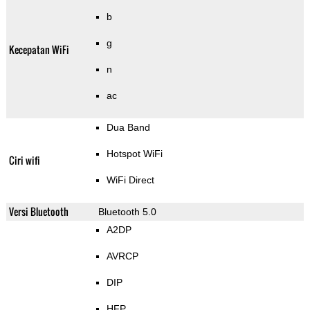
b
g
Kecepatan WiFi
n
ac
Dua Band
Hotspot WiFi
Ciri wifi
WiFi Direct
Versi Bluetooth
Bluetooth 5.0
A2DP
AVRCP
DIP
HFP