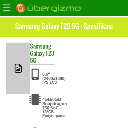
Samsung Galaxy F23 5G : Spesifikasi
Samsung
Galaxy F23
5G
6.6"
(2400x1080)
IPS LCD
4GB/6GB
Snapdragon
750 SoC
128GB
Penyimpanan