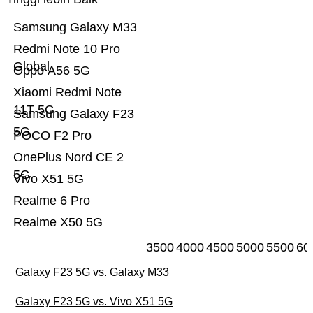
Samsung Galaxy M33
Redmi Note 10 Pro
Global
Oppo A56 5G
Xiaomi Redmi Note
11T 5G
Samsung Galaxy F23
5G
POCO F2 Pro
OnePlus Nord CE 2
5G
Vivo X51 5G
Realme 6 Pro
Realme X50 5G
3500
4000
4500
5000
5500
60
Galaxy F23 5G vs. Galaxy M33
Galaxy F23 5G vs. Vivo X51 5G