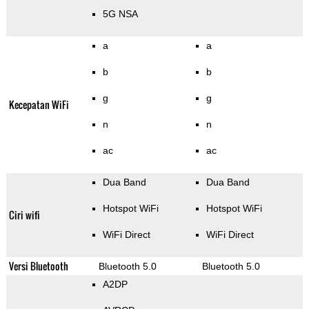
5G NSA
a
a
b
b
g
g
Kecepatan WiFi
n
n
ac
ac
Dua Band
Dua Band
Hotspot WiFi
Hotspot WiFi
Ciri wifi
WiFi Direct
WiFi Direct
Versi Bluetooth
Bluetooth 5.0
Bluetooth 5.0
A2DP