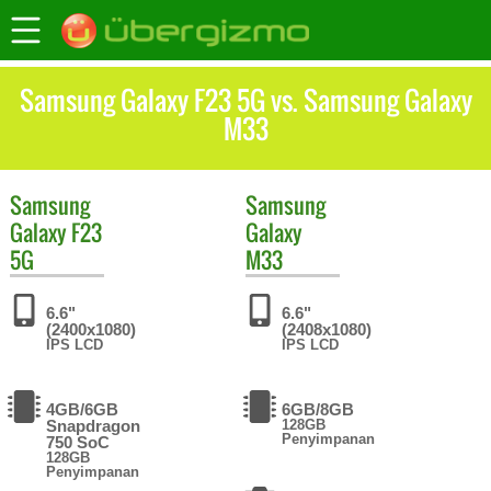
Samsung Galaxy F23 5G vs. Samsung Galaxy
M33
Samsung
Samsung
Galaxy F23
Galaxy
5G
M33
6.6"
6.6"
(2400x1080)
(2408x1080)
IPS LCD
IPS LCD
4GB/6GB
6GB/8GB
Snapdragon
128GB
Penyimpanan
750 SoC
128GB
Penyimpanan