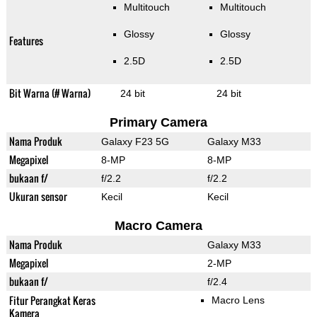
Multitouch
Multitouch
Glossy
Glossy
Features
2.5D
2.5D
Bit Warna (# Warna)
24 bit
24 bit
Primary Camera
Nama Produk
Galaxy F23 5G
Galaxy M33
Megapixel
8-MP
8-MP
bukaan f/
f/2.2
f/2.2
Ukuran sensor
Kecil
Kecil
Macro Camera
Nama Produk
Galaxy M33
Megapixel
2-MP
bukaan f/
f/2.4
Fitur Perangkat Keras
Macro Lens
Kamera