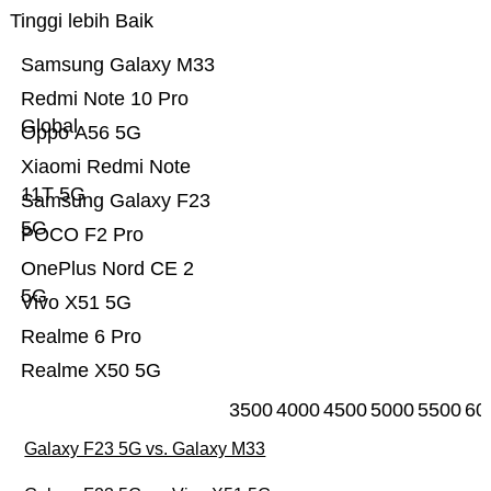
Tinggi lebih Baik
Samsung Galaxy M33
Redmi Note 10 Pro
Global
Oppo A56 5G
Xiaomi Redmi Note
11T 5G
Samsung Galaxy F23
5G
POCO F2 Pro
OnePlus Nord CE 2
5G
Vivo X51 5G
Realme 6 Pro
Realme X50 5G
3500
4000
4500
5000
5500
60
Galaxy F23 5G vs. Galaxy M33