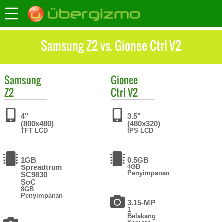
Samsung Z2 vs. Gionee Ctrl V2
Samsung
Gionee
Z2
Ctrl V2
4"
3.5"
(800x480)
(480x320)
TFT LCD
IPS LCD
1GB
0.5GB
Spreadtrum
4GB
Penyimpanan
SC9830
SoC
8GB
Penyimpanan
3.15-MP
1
Belakang