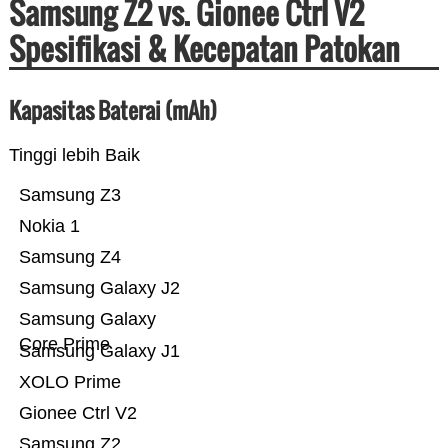
Samsung Z2 vs. Gionee Ctrl V2
Spesifikasi & Kecepatan Patokan
Kapasitas Baterai (mAh)
Tinggi lebih Baik
Samsung Z3
Nokia 1
Samsung Z4
Samsung Galaxy J2
Samsung Galaxy
Core Prime
Samsung Galaxy J1
XOLO Prime
Gionee Ctrl V2
Samsung Z2