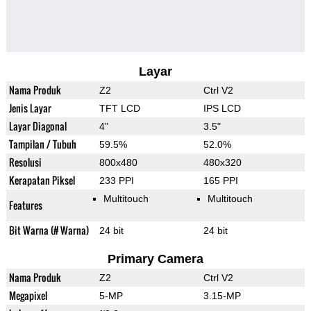
Layar
Nama Produk
Z2
Ctrl V2
Jenis Layar
TFT LCD
IPS LCD
Layar Diagonal
4"
3.5"
Tampilan / Tubuh
59.5%
52.0%
Resolusi
800x480
480x320
Kerapatan Piksel
233 PPI
165 PPI
Multitouch
Multitouch
Features
Bit Warna (# Warna)
24 bit
24 bit
Primary Camera
Nama Produk
Z2
Ctrl V2
Megapixel
5-MP
3.15-MP