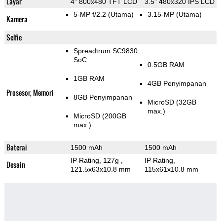
Layar
4" 800x480 TFT LCD
3.5" 480x320 IPS LCD
5-MP f/2.2
(Utama)
3.15-MP
(Utama)
Kamera
Selfie
Spreadtrum SC9830
SoC
0.5GB RAM
1GB RAM
4GB Penyimpanan
Prosesor, Memori
8GB Penyimpanan
MicroSD (32GB
max.)
MicroSD (200GB
max.)
Baterai
1500 mAh
1500 mAh
IP Rating
, 127g
,
IP Rating
,
Desain
121.5x63x10.8 mm
115x61x10.8 mm