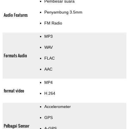
Pembesar suara
Penyambung 3.5mm
Audio Features
FM Radio
MP3
WAV
Formats Audio
FLAC
AAC
MP4
format video
H.264
Accelerometer
GPS
Pelbagai Sensor
A-GPS