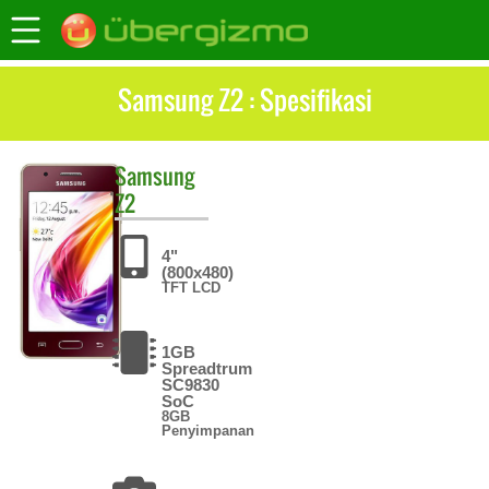
Samsung Z2 : Spesifikasi
Samsung
Z2
4"
(800x480)
TFT LCD
1GB
Spreadtrum
SC9830
SoC
8GB
Penyimpanan