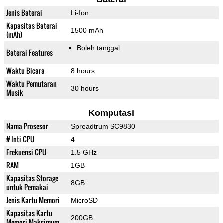
Jenis Baterai
Li-Ion
Kapasitas Baterai
1500 mAh
(mAh)
Boleh tanggal
Baterai Features
Waktu Bicara
8 hours
Waktu Pemutaran
30 hours
Musik
Komputasi
Nama Prosesor
Spreadtrum SC9830
# Inti CPU
4
Frekuensi CPU
1.5 GHz
RAM
1GB
Kapasitas Storage
8GB
untuk Pemakai
Jenis Kartu Memori
MicroSD
Kapasitas Kartu
200GB
Memori Maksimum