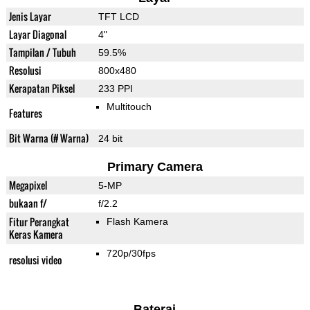
Jenis Layar
TFT LCD
Layar Diagonal
4"
Tampilan / Tubuh
59.5%
Resolusi
800x480
Kerapatan Piksel
233 PPI
Multitouch
Features
Bit Warna (# Warna)
24 bit
Primary Camera
Megapixel
5-MP
bukaan f/
f/2.2
Fitur Perangkat
Flash Kamera
Keras Kamera
720p/30fps
resolusi video
Baterai