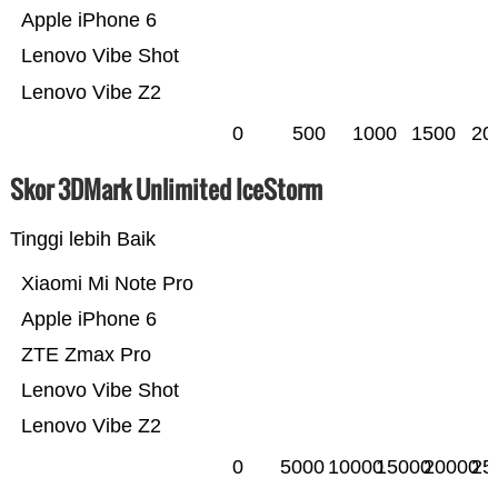
Apple iPhone 6
Lenovo Vibe Shot
Lenovo Vibe Z2
0
500
1000
1500
20
Skor 3DMark Unlimited IceStorm
Tinggi lebih Baik
Xiaomi Mi Note Pro
Apple iPhone 6
ZTE Zmax Pro
Lenovo Vibe Shot
Lenovo Vibe Z2
0
5000
10000
15000
20000
25