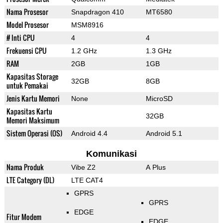
Nama Prosesor
Snapdragon 410
MT6580
Model Prosesor
MSM8916
# Inti CPU
4
4
Frekuensi CPU
1.2 GHz
1.3 GHz
RAM
2GB
1GB
Kapasitas Storage
32GB
8GB
untuk Pemakai
Jenis Kartu Memori
None
MicroSD
Kapasitas Kartu
32GB
Memori Maksimum
Sistem Operasi (OS)
Android 4.4
Android 5.1
Komunikasi
Nama Produk
Vibe Z2
A Plus
LTE Category (DL)
LTE CAT4
GPRS
GPRS
EDGE
Fitur Modem
EDGE