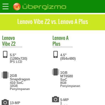
Lenovo Vibe Z2 vs. Lenovo A Plus
Lenovo
Lenovo
A
Vibe Z2
Plus
5.5"
4.5"
(1280x720)
(854x480)
IPS LCD
1GB
2GB
MT6580
Snapdragon
SoC
410 SoC
8GB
32GB
Penyimpanan
Penyimpanan
5-MP
13-MP
1