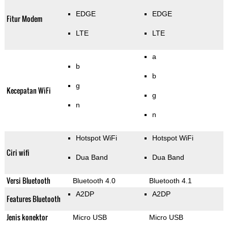
EDGE
EDGE
Fitur Modem
LTE
LTE
a
b
b
g
Kecepatan WiFi
g
n
n
Hotspot WiFi
Hotspot WiFi
Ciri wifi
Dua Band
Dua Band
Versi Bluetooth
Bluetooth 4.0
Bluetooth 4.1
A2DP
A2DP
Features Bluetooth
Jenis konektor
Micro USB
Micro USB