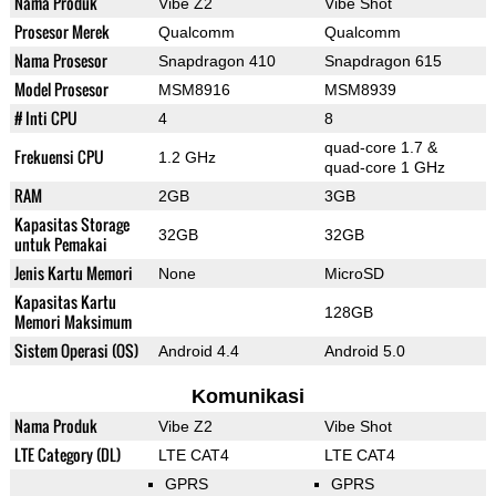
Nama Produk
Vibe Z2
Vibe Shot
Prosesor Merek
Qualcomm
Qualcomm
Nama Prosesor
Snapdragon 410
Snapdragon 615
Model Prosesor
MSM8916
MSM8939
# Inti CPU
4
8
quad-core 1.7 &
Frekuensi CPU
1.2 GHz
quad-core 1 GHz
RAM
2GB
3GB
Kapasitas Storage
32GB
32GB
untuk Pemakai
Jenis Kartu Memori
None
MicroSD
Kapasitas Kartu
128GB
Memori Maksimum
Sistem Operasi (OS)
Android 4.4
Android 5.0
Komunikasi
Nama Produk
Vibe Z2
Vibe Shot
LTE Category (DL)
LTE CAT4
LTE CAT4
GPRS
GPRS