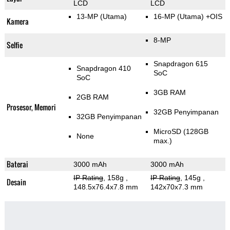
LCD
LCD
13-MP
(Utama)
16-MP
(Utama)
+OIS
Kamera
8-MP
Selfie
Snapdragon 615
Snapdragon 410
SoC
SoC
3GB RAM
2GB RAM
Prosesor, Memori
32GB Penyimpanan
32GB Penyimpanan
MicroSD (128GB
None
max.)
Baterai
3000 mAh
3000 mAh
IP Rating
, 158g
,
IP Rating
, 145g
,
Desain
148.5x76.4x7.8 mm
142x70x7.3 mm