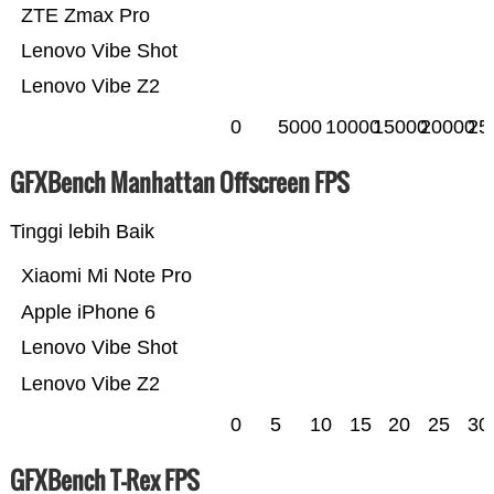
ZTE Zmax Pro
Lenovo Vibe Shot
Lenovo Vibe Z2
0
5000
10000
15000
20000
25
GFXBench Manhattan Offscreen FPS
Tinggi lebih Baik
Xiaomi Mi Note Pro
Apple iPhone 6
Lenovo Vibe Shot
Lenovo Vibe Z2
0
5
10
15
20
25
30
GFXBench T-Rex FPS