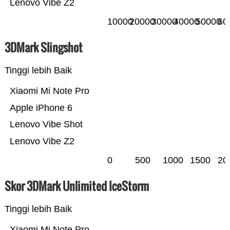
Lenovo Vibe Z2
10000
20000
30000
40000
50000
60
3DMark Slingshot
Tinggi lebih Baik
Xiaomi Mi Note Pro
Apple iPhone 6
Lenovo Vibe Shot
Lenovo Vibe Z2
0
500
1000
1500
20
Skor 3DMark Unlimited IceStorm
Tinggi lebih Baik
Xiaomi Mi Note Pro