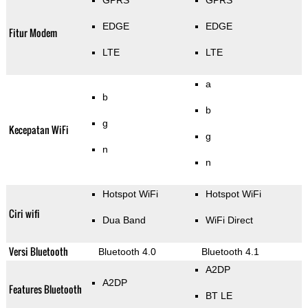
GPRS
GPRS
EDGE
EDGE
Fitur Modem
LTE
LTE
a
b
b
g
Kecepatan WiFi
g
n
n
Hotspot WiFi
Hotspot WiFi
Ciri wifi
Dua Band
WiFi Direct
Versi Bluetooth
Bluetooth 4.0
Bluetooth 4.1
A2DP
A2DP
Features Bluetooth
BT LE