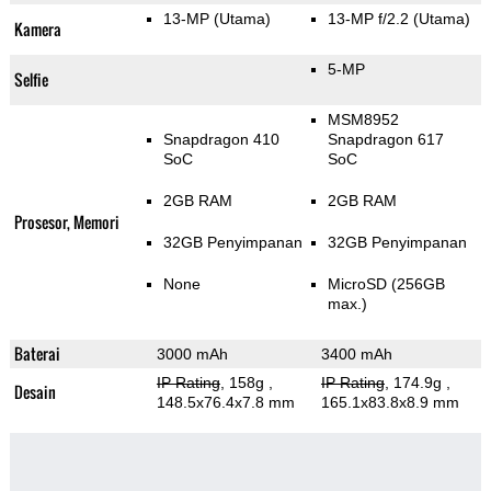
13-MP
(Utama)
13-MP f/2.2
(Utama)
Kamera
5-MP
Selfie
MSM8952
Snapdragon 410
Snapdragon 617
SoC
SoC
2GB RAM
2GB RAM
Prosesor, Memori
32GB Penyimpanan
32GB Penyimpanan
None
MicroSD (256GB
max.)
Baterai
3000 mAh
3400 mAh
IP Rating
, 158g
,
IP Rating
, 174.9g
,
Desain
148.5x76.4x7.8 mm
165.1x83.8x8.9 mm