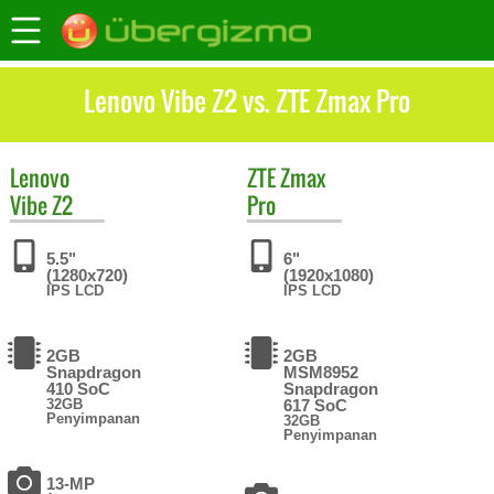
Lenovo Vibe Z2 vs. ZTE Zmax Pro
Lenovo
ZTE
Zmax
Vibe Z2
Pro
5.5"
6"
(1280x720)
(1920x1080)
IPS LCD
IPS LCD
2GB
2GB
Snapdragon
MSM8952
410 SoC
Snapdragon
32GB
617 SoC
Penyimpanan
32GB
Penyimpanan
13-MP