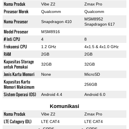
Nama Produk
Vibe Z2
Zmax Pro
Prosesor Merek
Qualcomm
Qualcomm
MSM8952
Nama Prosesor
Snapdragon 410
Snapdragon 617
Model Prosesor
MSM8916
# Inti CPU
4
8
Frekuensi CPU
1.2 GHz
4x1.5 & 4x1.0 GHz
RAM
2GB
2GB
Kapasitas Storage
32GB
32GB
untuk Pemakai
Jenis Kartu Memori
None
MicroSD
Kapasitas Kartu
256GB
Memori Maksimum
Sistem Operasi (OS)
Android 4.4
Android 6.0
Komunikasi
Nama Produk
Vibe Z2
Zmax Pro
LTE Category (DL)
LTE CAT4
LTE CAT4