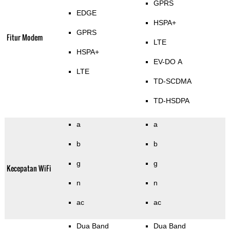
GPRS
EDGE
HSPA+
GPRS
Fitur Modem
LTE
HSPA+
EV-DO A
LTE
TD-SCDMA
TD-HSDPA
a
a
b
b
g
g
Kecepatan WiFi
n
n
ac
ac
Dua Band
Dua Band