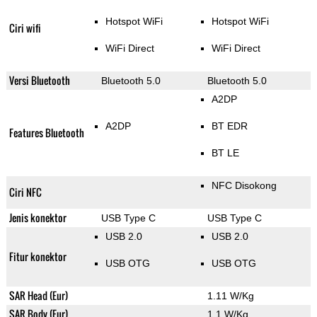
Hotspot WiFi
Hotspot WiFi
Ciri wifi
WiFi Direct
WiFi Direct
Versi Bluetooth
Bluetooth 5.0
Bluetooth 5.0
A2DP
A2DP
BT EDR
Features Bluetooth
BT LE
NFC Disokong
Ciri NFC
Jenis konektor
USB Type C
USB Type C
USB 2.0
USB 2.0
Fitur konektor
USB OTG
USB OTG
SAR Head (Eur)
1.11 W/Kg
SAR Body (Eur)
1.1 W/Kg