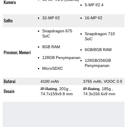
Kamera
5-MP f/2.4
32-MP f/2
16-MP f/2
Selfie
Snapdragon 675
Snapdragon 710
SoC
SoC
8GB RAM
6GB/8GB RAM
Prosesor, Memori
128GB Penyimpanan
128GB/256GB
Penyimpanan
MicroSDXC
Baterai
4100 mAh
3765 mAh, VOOC 3.0
IP Rating
, 201g
,
IP Rating
, 185g
,
Desain
74.7x159x9.8 mm
74.3x156.6x9 mm