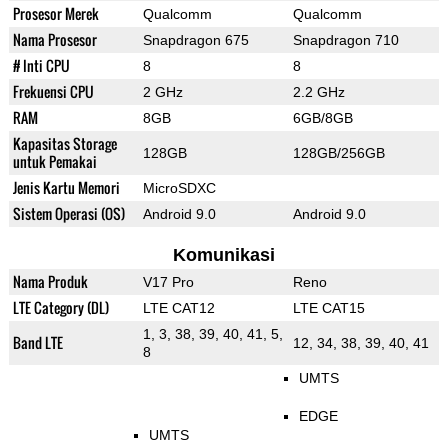
Prosesor Merek
Qualcomm
Qualcomm
Nama Prosesor
Snapdragon 675
Snapdragon 710
# Inti CPU
8
8
Frekuensi CPU
2 GHz
2.2 GHz
RAM
8GB
6GB/8GB
Kapasitas Storage
128GB
128GB/256GB
untuk Pemakai
Jenis Kartu Memori
MicroSDXC
Sistem Operasi (OS)
Android 9.0
Android 9.0
Komunikasi
Nama Produk
V17 Pro
Reno
LTE Category (DL)
LTE CAT12
LTE CAT15
1, 3, 38, 39, 40, 41, 5,
Band LTE
12, 34, 38, 39, 40, 41
8
UMTS
EDGE
UMTS