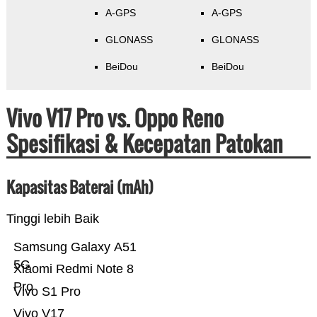
A-GPS
A-GPS
GLONASS
GLONASS
BeiDou
BeiDou
Vivo V17 Pro vs. Oppo Reno
Spesifikasi & Kecepatan Patokan
Kapasitas Baterai (mAh)
Tinggi lebih Baik
Samsung Galaxy A51
5G
Xiaomi Redmi Note 8
Pro
Vivo S1 Pro
Vivo V17