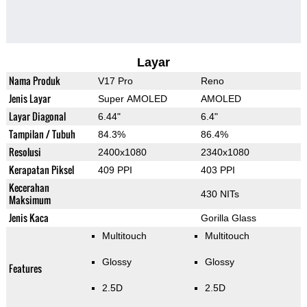
Layar
Nama Produk
V17 Pro
Reno
Jenis Layar
Super AMOLED
AMOLED
Layar Diagonal
6.44"
6.4"
Tampilan / Tubuh
84.3%
86.4%
Resolusi
2400x1080
2340x1080
Kerapatan Piksel
409 PPI
403 PPI
Kecerahan
430 NITs
Maksimum
Jenis Kaca
Gorilla Glass
Multitouch
Multitouch
Glossy
Glossy
Features
2.5D
2.5D