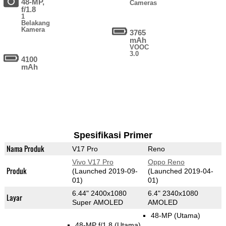
48-MP,
Cameras
f/1.8
1
Belakang
Kamera
3765
mAh
VOOC
3.0
4100
mAh
Spesifikasi Primer
Nama Produk
V17 Pro
Reno
Vivo V17 Pro
Oppo Reno
Produk
(Launched 2019-09-
(Launched 2019-04-
01)
01)
6.44" 2400x1080
6.4" 2340x1080
Layar
Super AMOLED
AMOLED
48-MP
(Utama)
48-MP f/1.8
(Utama)