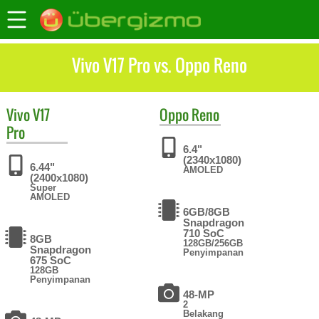
Vivo V17 Pro vs. Oppo Reno
Vivo
V17
Oppo
Reno
Pro
6.4"
(2340x1080)
6.44"
AMOLED
(2400x1080)
Super
AMOLED
6GB/8GB
Snapdragon
710 SoC
8GB
128GB/256GB
Snapdragon
Penyimpanan
675 SoC
128GB
Penyimpanan
48-MP
2
Belakang