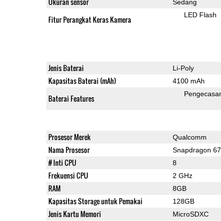
Ukuran sensor
Sedang
LED Flash
Fitur Perangkat Keras Kamera
Jenis Baterai
Li-Poly
Kapasitas Baterai (mAh)
4100 mAh
Pengecasa
Baterai Features
Prosesor Merek
Qualcomm
Nama Prosesor
Snapdragon 6
# Inti CPU
8
Frekuensi CPU
2 GHz
RAM
8GB
Kapasitas Storage untuk Pemakai
128GB
Jenis Kartu Memori
MicroSDXC