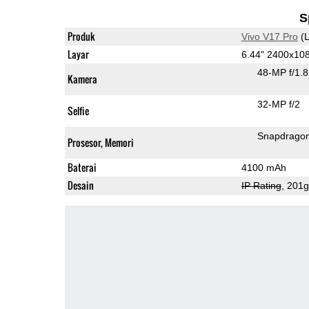
S
Produk
Vivo V17 Pro
(L
Layar
6.44" 2400x1
48-MP f/1.
Kamera
32-MP f/2
Selfie
Snapdrago
Prosesor, Memori
Baterai
4100 mAh
Desain
IP Rating
, 201