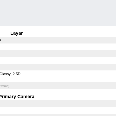
Layar
D
Glossy
2.5D
 warna)
Primary Camera