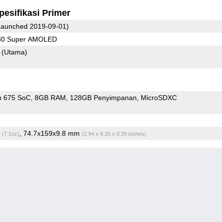
pesifikasi Primer
aunched 2019-09-01)
080 Super AMOLED
8
(Utama)
n 675 SoC
8GB RAM
128GB Penyimpanan
MicroSDXC
g
, 74.7x159x9.8 mm
(7.1oz)
(2.94 x 6.26 x 0.39 inches)