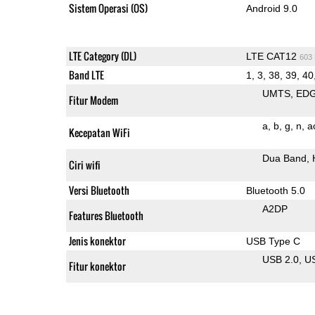
Sistem Operasi (OS)
Android 9.0
LTE Category (DL)
LTE CAT12
603
Band LTE
1, 3, 38, 39, 40
UMTS
ED
Fitur Modem
a
b
g
n
a
Kecepatan WiFi
Dua Band
Ciri wifi
Versi Bluetooth
Bluetooth 5.0
A2DP
Features Bluetooth
Jenis konektor
USB Type C
USB 2.0
U
Fitur konektor