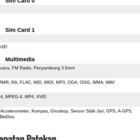
Sim Card 0
Sim Card 1
roSD
Multimedia
uara
FM Radio
Penyambung 3.5mm
AMR
RA
FLAC
MID
MIDI
MP3
OGA
OGG
WMA
WAV
64
MPEG-4
MP4
XVID
Accelerometer
Kompas
Giroskop
Sensor Sidik Jari
GPS
A-GPS
BeiDou
cepatan Patokan