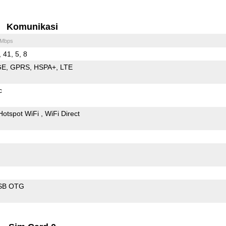
Komunikasi
 Mbps
, 41, 5, 8
GE
GPRS
HSPA+
LTE
c
Hotspot WiFi
WiFi Direct
SB OTG