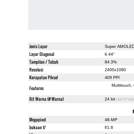
Jenis Layar
Super AMOLE
Layar Diagonal
6.44"
Tampilan / Tubuh
84.3%
Resolusi
2400x1080
Kerapatan Piksel
409 PPI
Multitouch
Features
Bit Warna (# Warna)
24 bit
(16,777,216
Megapixel
48-MP
bukaan f/
f/1.8