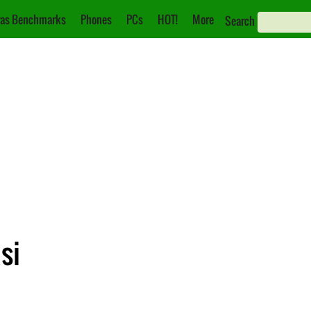
as Benchmarks
Phones
PCs
HOT!
More
Search
si