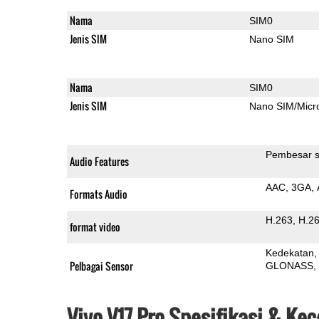
Nama
SIM0
Jenis SIM
Nano SIM
Nama
SIM0
Jenis SIM
Nano SIM/Mic
Pembesar s
Audio Features
AAC
3GA
Formats Audio
H.263
H.2
format video
Kedekatan
Pelbagai Sensor
GLONASS
Vivo V17 Pro Spesifikasi & Ke