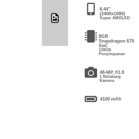
6.44"
(2400x1080)
Super AMOLED
8GB
Snapdragon 675
SoC
128GB
Penyimpanan
48-MP, f/1.8
1 Belakang
Kamera
4100 mAh