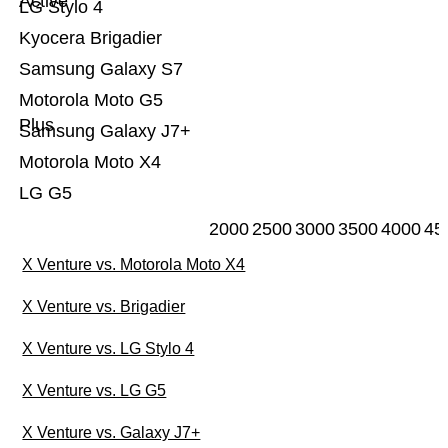
Active
LG Stylo 4
Kyocera Brigadier
Samsung Galaxy S7
Motorola Moto G5
Plus
Samsung Galaxy J7+
Motorola Moto X4
LG G5
2000
2500
3000
3500
4000
45
X Venture vs. Motorola Moto X4
X Venture vs. Brigadier
X Venture vs. LG Stylo 4
X Venture vs. LG G5
X Venture vs. Galaxy J7+