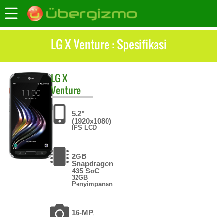
LG X Venture : Spesifikasi
LG
X
Venture
5.2"
(1920x1080)
IPS LCD
2GB
Snapdragon
435 SoC
32GB
Penyimpanan
16-MP,