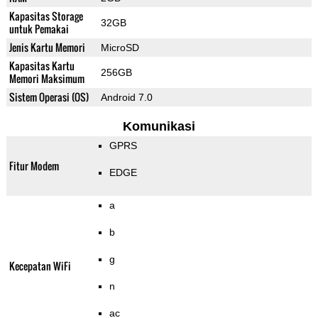
Kapasitas Storage
32GB
untuk Pemakai
Jenis Kartu Memori
MicroSD
Kapasitas Kartu
256GB
Memori Maksimum
Sistem Operasi (OS)
Android 7.0
Komunikasi
GPRS
Fitur Modem
EDGE
a
b
g
Kecepatan WiFi
n
ac