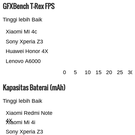
GFXBench T-Rex FPS
Tinggi lebih Baik
Xiaomi MI 4c
Sony Xperia Z3
Huawei Honor 4X
Lenovo A6000
0
5
10
15
20
25
30
Kapasitas Baterai (mAh)
Tinggi lebih Baik
Xiaomi Redmi Note
4X
Xiaomi Mi 4i
Sony Xperia Z3