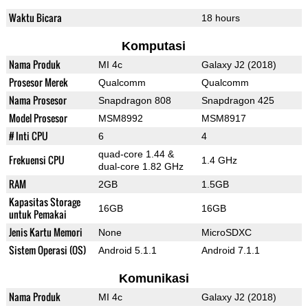
Waktu Bicara
18 hours
Komputasi
Nama Produk
MI 4c
Galaxy J2 (2018)
Prosesor Merek
Qualcomm
Qualcomm
Nama Prosesor
Snapdragon 808
Snapdragon 425
Model Prosesor
MSM8992
MSM8917
# Inti CPU
6
4
quad-core 1.44 &
Frekuensi CPU
1.4 GHz
dual-core 1.82 GHz
RAM
2GB
1.5GB
Kapasitas Storage
16GB
16GB
untuk Pemakai
Jenis Kartu Memori
None
MicroSDXC
Sistem Operasi (OS)
Android 5.1.1
Android 7.1.1
Komunikasi
Nama Produk
MI 4c
Galaxy J2 (2018)