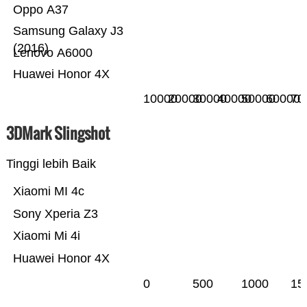
Oppo A37
Samsung Galaxy J3
(2016)
Lenovo A6000
Huawei Honor 4X
10000
20000
30000
40000
50000
60000
70
3DMark Slingshot
Tinggi lebih Baik
Xiaomi MI 4c
Sony Xperia Z3
Xiaomi Mi 4i
Huawei Honor 4X
0
500
1000
15