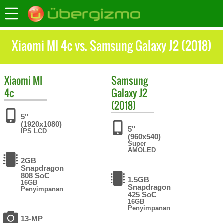
Xiaomi MI 4c vs. Samsung Galaxy J2 (2018)
Xiaomi
MI
Samsung
4c
Galaxy J2
(2018)
5"
(1920x1080)
5"
IPS LCD
(960x540)
Super
AMOLED
2GB
Snapdragon
808 SoC
1.5GB
16GB
Snapdragon
Penyimpanan
425 SoC
16GB
Penyimpanan
13-MP