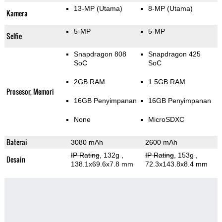
13-MP
(Utama)
8-MP
(Utama)
Kamera
5-MP
5-MP
Selfie
Snapdragon 808
Snapdragon 425
SoC
SoC
2GB RAM
1.5GB RAM
Prosesor, Memori
16GB Penyimpanan
16GB Penyimpanan
None
MicroSDXC
Baterai
3080 mAh
2600 mAh
IP Rating
, 132g
,
IP Rating
, 153g
,
Desain
138.1x69.6x7.8 mm
72.3x143.8x8.4 mm