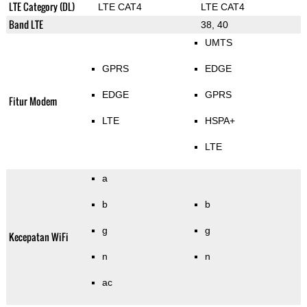
LTE Category (DL)
LTE CAT4
LTE CAT4
Band LTE
38, 40
UMTS
GPRS
EDGE
EDGE
GPRS
Fitur Modem
LTE
HSPA+
LTE
a
b
b
g
g
Kecepatan WiFi
n
n
ac