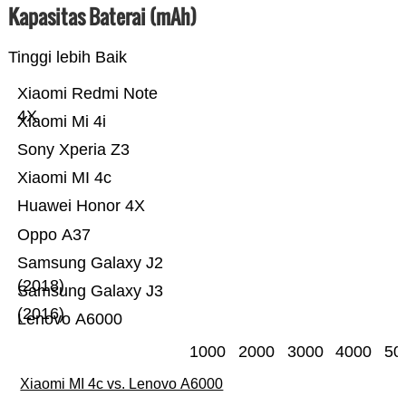
Kapasitas Baterai (mAh)
Tinggi lebih Baik
Xiaomi Redmi Note
4X
Xiaomi Mi 4i
Sony Xperia Z3
Xiaomi MI 4c
Huawei Honor 4X
Oppo A37
Samsung Galaxy J2
(2018)
Samsung Galaxy J3
(2016)
Lenovo A6000
1000
2000
3000
4000
50
Xiaomi MI 4c vs. Lenovo A6000