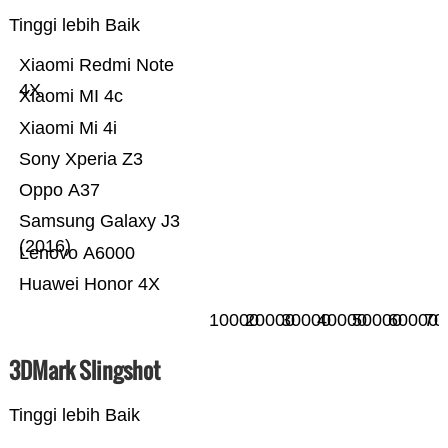
Tinggi lebih Baik
Xiaomi Redmi Note
4X
Xiaomi MI 4c
Xiaomi Mi 4i
Sony Xperia Z3
Oppo A37
Samsung Galaxy J3
(2016)
Lenovo A6000
Huawei Honor 4X
10000
20000
30000
40000
50000
60000
70
3DMark Slingshot
Tinggi lebih Baik