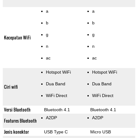
a
a
b
b
g
g
Kecepatan WiFi
n
n
ac
ac
Hotspot WiFi
Hotspot WiFi
Dua Band
Dua Band
Ciri wifi
WiFi Direct
WiFi Direct
Versi Bluetooth
Bluetooth 4.1
Bluetooth 4.1
A2DP
A2DP
Features Bluetooth
Jenis konektor
USB Type C
Micro USB