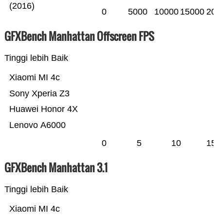
(2016)
0
5000
10000
15000
20
GFXBench Manhattan Offscreen FPS
Tinggi lebih Baik
Xiaomi MI 4c
Sony Xperia Z3
Huawei Honor 4X
Lenovo A6000
0
5
10
15
GFXBench Manhattan 3.1
Tinggi lebih Baik
Xiaomi MI 4c