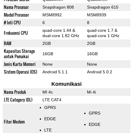
Nama Prosesor
Snapdragon 808
Snapdragon 615
Model Prosesor
MSM8992
MSM8939
# Inti CPU
6
8
quad-core 1.44 &
quad-core 1.7 &
Frekuensi CPU
dual-core 1.82 GHz
quad-core 1 GHz
RAM
2GB
2GB
Kapasitas Storage
16GB
16GB
untuk Pemakai
Jenis Kartu Memori
None
None
Sistem Operasi (OS)
Android 5.1.1
Android 5.0.2
Komunikasi
Nama Produk
MI 4c
Mi 4i
LTE Category (DL)
LTE CAT4
GPRS
GPRS
EDGE
Fitur Modem
EDGE
LTE