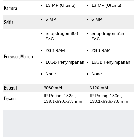
13-MP
(Utama)
13-MP
(Utama)
Kamera
5-MP
5-MP
Selfie
Snapdragon 808
Snapdragon 615
SoC
SoC
2GB RAM
2GB RAM
Prosesor, Memori
16GB Penyimpanan
16GB Penyimpanan
None
None
Baterai
3080 mAh
3120 mAh
IP Rating
, 132g
,
IP Rating
, 130g
,
Desain
138.1x69.6x7.8 mm
138.1x69.6x7.8 mm