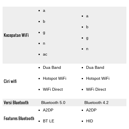
a
a
b
b
g
Kecepatan WiFi
g
n
n
ac
Dua Band
Dua Band
Hotspot WiFi
Hotspot WiFi
Ciri wifi
WiFi Direct
WiFi Direct
Versi Bluetooth
Bluetooth 5.0
Bluetooth 4.2
A2DP
A2DP
Features Bluetooth
BT LE
HID