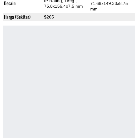
IP Rating
, 169g
,
Desain
71.68x149.33x8.75
75.8x156.4x7.5 mm
mm
Harga (Sekitar)
$265