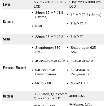
6.26" 2280x1080 IPS
5.84" 2280x1080 IPS
Layar
LCD
LCD
24mm 12-MP f/1.9
12-MP f/2.2
(Utama)
(Utama)
Kamera
5-MP f/2.2
5-MP
22mm 25-MP f/2.2
5-MP f/2
Selfie
Snapdragon 660
Snapdragon 625
SoC
SoC
4GB/6GB/8GB RAM
3GB/4GB RAM
Prosesor, Memori
64GB/128GB
32GB/64GB
Penyimpanan
Penyimpanan
MicroSDXC
MicroSDXC
3350 mAh, Qualcomm
Baterai
4000 mAh
Quick Charge 3.0
IP Rating
, 178g
,