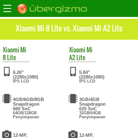
Xiaomi Mi 8 Lite vs. Xiaomi Mi A2 Lite
Xiaomi
Mi
Xiaomi
Mi
8 Lite
A2 Lite
6.26"
5.84"
(2280x1080)
(2280x1080)
IPS LCD
IPS LCD
4GB/6GB/8GB
3GB/4GB
Snapdragon
Snapdragon
660 SoC
625 SoC
64GB/128GB
32GB/64GB
Penyimpanan
Penyimpanan
12-MP,
12-MP,