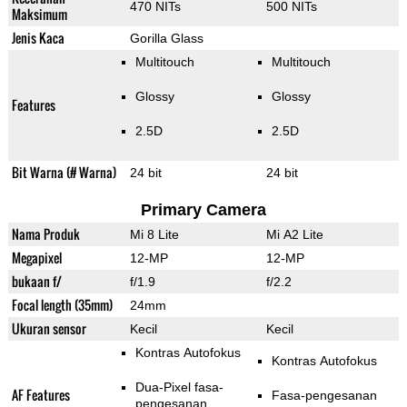
470 NITs
500 NITs
Maksimum
Jenis Kaca
Gorilla Glass
Multitouch
Multitouch
Glossy
Glossy
Features
2.5D
2.5D
Bit Warna (# Warna)
24 bit
24 bit
Primary Camera
Nama Produk
Mi 8 Lite
Mi A2 Lite
Megapixel
12-MP
12-MP
bukaan f/
f/1.9
f/2.2
Focal length (35mm)
24mm
Ukuran sensor
Kecil
Kecil
Kontras Autofokus
Kontras Autofokus
Dua-Pixel fasa-
AF Features
Fasa-pengesanan
pengesanan