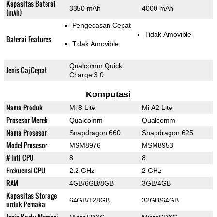
Kapasitas Baterai
3350 mAh
4000 mAh
(mAh)
Pengecasan Cepat
Tidak Amovible
Baterai Features
Tidak Amovible
Qualcomm Quick
Jenis Caj Cepat
Charge 3.0
Komputasi
Nama Produk
Mi 8 Lite
Mi A2 Lite
Prosesor Merek
Qualcomm
Qualcomm
Nama Prosesor
Snapdragon 660
Snapdragon 625
Model Prosesor
MSM8976
MSM8953
# Inti CPU
8
8
Frekuensi CPU
2.2 GHz
2 GHz
RAM
4GB/6GB/8GB
3GB/4GB
Kapasitas Storage
64GB/128GB
32GB/64GB
untuk Pemakai
Jenis Kartu Memori