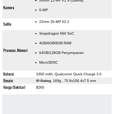
24mm 12-MP f/1.9
(Utama)
Kamera
5-MP
22mm 25-MP f/2.2
Selfie
Snapdragon 660 SoC
4GB/6GB/8GB RAM
Prosesor, Memori
64GB/128GB Penyimpanan
MicroSDXC
Baterai
3350 mAh, Qualcomm Quick Charge 3.0
Desain
IP Rating
, 169g
, 75.8x156.4x7.5 mm
Harga (Sekitar)
$265