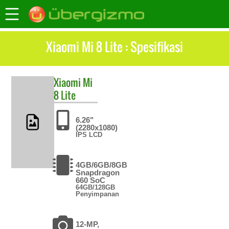
Xiaomi Mi 8 Lite : Spesifikasi
Xiaomi
Mi
8 Lite
6.26"
(2280x1080)
IPS LCD
4GB/6GB/8GB
Snapdragon
660 SoC
64GB/128GB
Penyimpanan
12-MP,