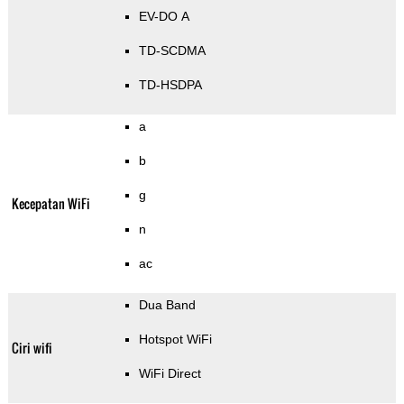
EV-DO A
TD-SCDMA
TD-HSDPA
a
b
g
Kecepatan WiFi
n
ac
Dua Band
Hotspot WiFi
Ciri wifi
WiFi Direct