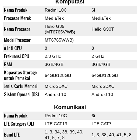
Komputasi
Nama Produk
Redmi 10C
6i
Prosesor Merek
MediaTek
MediaTek
Helio G35
Nama Prosesor
Helio G90T
(MT6765V/WB)
Model Prosesor
MT6765V/WB)
# Inti CPU
8
8
Frekuensi CPU
2.3 GHz
2 GHz
RAM
3GB/4GB
3GB/4GB
Kapasitas Storage
64GB/128GB
64GB/128GB
untuk Pemakai
Jenis Kartu Memori
MicroSDXC
MicroSDXC
Sistem Operasi (OS)
Android 10
Android 10
Komunikasi
Nama Produk
Redmi 10C
6i
LTE Category (DL)
LTE CAT13
LTE CAT7
1, 3, 34, 38, 39, 40,
Band LTE
1, 3, 38, 40, 41, 5, 8
41, 5, 7, 8