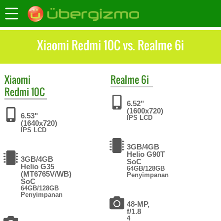
Xiaomi Redmi 10C vs. Realme 6i
Xiaomi
Realme
6i
Redmi 10C
6.52"
(1600x720)
6.53"
IPS LCD
(1640x720)
IPS LCD
3GB/4GB
Helio G90T
3GB/4GB
SoC
Helio G35
64GB/128GB
(MT6765V/WB)
Penyimpanan
SoC
64GB/128GB
Penyimpanan
48-MP,
f/1.8
4