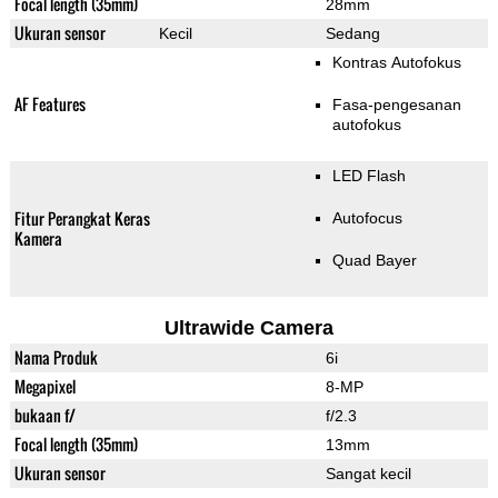
Focal length (35mm)
28mm
Ukuran sensor
Kecil
Sedang
Kontras Autofokus
AF Features
Fasa-pengesanan
autofokus
LED Flash
Fitur Perangkat Keras
Autofocus
Kamera
Quad Bayer
Ultrawide Camera
Nama Produk
6i
Megapixel
8-MP
bukaan f/
f/2.3
Focal length (35mm)
13mm
Ukuran sensor
Sangat kecil