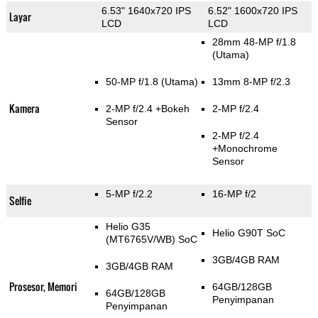
6.53" 1640x720 IPS
6.52" 1600x720 IPS
Layar
LCD
LCD
28mm 48-MP f/1.8
(Utama)
50-MP f/1.8
(Utama)
13mm 8-MP f/2.3
Kamera
2-MP f/2.4
+Bokeh
2-MP f/2.4
Sensor
2-MP f/2.4
+Monochrome
Sensor
5-MP f/2.2
16-MP f/2
Selfie
Helio G35
Helio G90T SoC
(MT6765V/WB) SoC
3GB/4GB RAM
3GB/4GB RAM
Prosesor, Memori
64GB/128GB
64GB/128GB
Penyimpanan
Penyimpanan