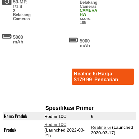
50-MP,
Belakang
f/1.8
Cameras
CAMERA
2
HW
Belakang
score:
Cameras
108
5000
5000
mAh
mAh
Realme 6i Harga
$179.99. Pencarian
Spesifikasi Primer
Nama Produk
Redmi 10C
6i
Redmi 10C
Realme 6i
(Launched
Produk
(Launched 2022-03-
2020-03-17)
21)