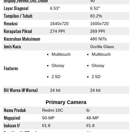
display_refresh_Ühz_Ünum
90
Layar Diagonal
6.53"
6.52"
Tampilan / Tubuh
83.2%
Resolusi
1640x720
1600x720
Kerapatan Piksel
274 PPI
269 PPI
Kecerahan Maksimum
480 NITs
Jenis Kaca
Gorilla Glass
Multitouch
Multitouch
Glossy
Glossy
Features
2.5D
2.5D
Bit Warna (# Warna)
24 bit
24 bit
Primary Camera
Nama Produk
Redmi 10C
6i
Megapixel
50-MP
48-MP
bukaan f/
f/1.8
f/1.8