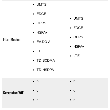
UMTS
EDGE
UMTS
GPRS
EDGE
HSPA+
GPRS
Fitur Modem
EV-DO A
HSPA+
LTE
LTE
TD-SCDMA
TD-HSDPA
b
b
g
g
Kecepatan WiFi
n
n