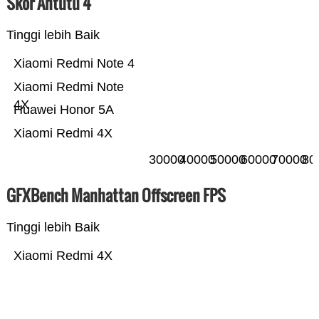
Skor Antutu 4
Tinggi lebih Baik
Xiaomi Redmi Note 4
Xiaomi Redmi Note
4X
Huawei Honor 5A
Xiaomi Redmi 4X
30000
40000
50000
60000
70000
80
GFXBench Manhattan Offscreen FPS
Tinggi lebih Baik
Xiaomi Redmi 4X