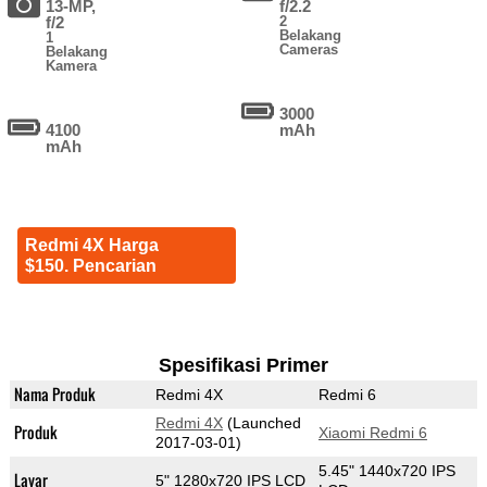
13-MP,
f/2.2
f/2
2
Belakang
1
Cameras
Belakang
Kamera
3000
4100
mAh
mAh
Redmi 4X Harga
$150. Pencarian
Spesifikasi Primer
Nama Produk
Redmi 4X
Redmi 6
Redmi 4X
(Launched
Produk
Xiaomi Redmi 6
2017-03-01)
5.45" 1440x720 IPS
Layar
5" 1280x720 IPS LCD