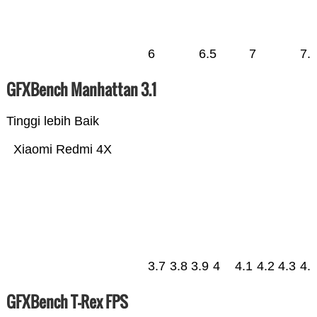
6
6.5
7
7.
GFXBench Manhattan 3.1
Tinggi lebih Baik
Xiaomi Redmi 4X
3.7
3.8
3.9
4
4.1
4.2
4.3
4.
GFXBench T-Rex FPS