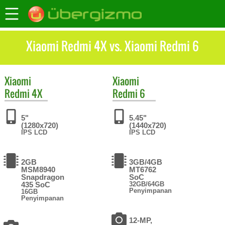
Xiaomi Redmi 4X vs. Xiaomi Redmi 6
Xiaomi
Xiaomi
Redmi 4X
Redmi 6
5"
5.45"
(1280x720)
(1440x720)
IPS LCD
IPS LCD
2GB
3GB/4GB
MSM8940
MT6762
Snapdragon
SoC
435 SoC
32GB/64GB
Penyimpanan
16GB
Penyimpanan
12-MP,