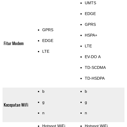
UMTS
EDGE
GPRS
GPRS
HSPA+
EDGE
Fitur Modem
LTE
LTE
EV-DO A
TD-SCDMA
TD-HSDPA
b
b
g
g
Kecepatan WiFi
n
n
Hotspot WiFi
Hotspot WiFi