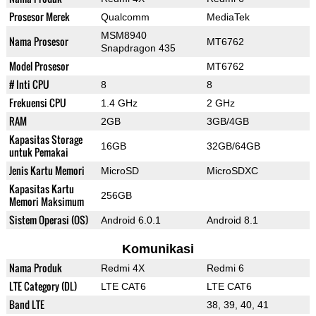
Prosesor Merek
Qualcomm
MediaTek
MSM8940
Nama Prosesor
MT6762
Snapdragon 435
Model Prosesor
MT6762
# Inti CPU
8
8
Frekuensi CPU
1.4 GHz
2 GHz
RAM
2GB
3GB/4GB
Kapasitas Storage
16GB
32GB/64GB
untuk Pemakai
Jenis Kartu Memori
MicroSD
MicroSDXC
Kapasitas Kartu
256GB
Memori Maksimum
Sistem Operasi (OS)
Android 6.0.1
Android 8.1
Komunikasi
Nama Produk
Redmi 4X
Redmi 6
LTE Category (DL)
LTE CAT6
LTE CAT6
Band LTE
38, 39, 40, 41