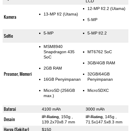
LCD
12-MP f/2.2
(Utama)
13-MP f/2
(Utama)
Kamera
5-MP
5-MP
5-MP f/2.2
Selfie
MSM8940
Snapdragon 435
MT6762 SoC
SoC
3GB/4GB RAM
2GB RAM
Prosesor, Memori
32GB/64GB
16GB Penyimpanan
Penyimpanan
MicroSD (256GB
MicroSDXC
max.)
Baterai
4100 mAh
3000 mAh
IP Rating
, 150g
,
IP Rating
, 145g
,
Desain
139.2x70x8.7 mm
71.5x147.5x8.3 mm
Harga (Sekitar)
$150