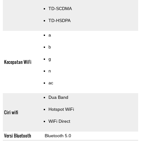
TD-SCDMA
TD-HSDPA
a
b
g
Kecepatan WiFi
n
ac
Dua Band
Hotspot WiFi
Ciri wifi
WiFi Direct
Versi Bluetooth
Bluetooth 5.0