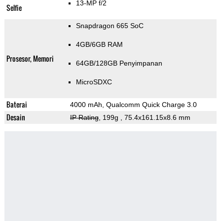
13-MP f/2
Selfie
Snapdragon 665 SoC
4GB/6GB RAM
Prosesor, Memori
64GB/128GB Penyimpanan
MicroSDXC
Baterai
4000 mAh, Qualcomm Quick Charge 3.0
Desain
IP Rating
, 199g
, 75.4x161.15x8.6 mm