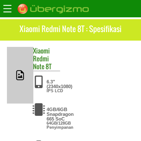
Xiaomi Redmi Note 8T : Spesifikasi
Xiaomi
Redmi
Note 8T
6.3"
(2340x1080)
IPS LCD
4GB/6GB
Snapdragon
665 SoC
64GB/128GB
Penyimpanan