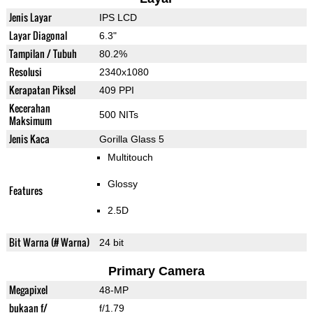
Jenis Layar
IPS LCD
Layar Diagonal
6.3"
Tampilan / Tubuh
80.2%
Resolusi
2340x1080
Kerapatan Piksel
409 PPI
Kecerahan
500 NITs
Maksimum
Jenis Kaca
Gorilla Glass 5
Multitouch
Glossy
Features
2.5D
Bit Warna (# Warna)
24 bit
Primary Camera
Megapixel
48-MP
bukaan f/
f/1.79