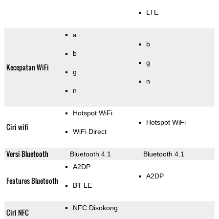
LTE
a
b
b
g
Kecepatan WiFi
g
n
n
Hotspot WiFi
Hotspot WiFi
Ciri wifi
WiFi Direct
Versi Bluetooth
Bluetooth 4.1
Bluetooth 4.1
A2DP
A2DP
Features Bluetooth
BT LE
NFC Disokong
Ciri NFC