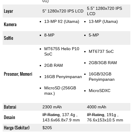
01)
5.5" 1280x720 IPS
Layar
5" 1280x720 IPS LCD
LCD
13-MP f/2
(Utama)
13-MP
(Utama)
Kamera
8-MP
5-MP
Selfie
MT6755 Helio P10
MT6737 SoC
SoC
2GB/3GB RAM
2GB RAM
Prosesor, Memori
16GB/32GB
16GB Penyimpanan
Penyimpanan
MicroSD (256GB
MicroSDXC
max.)
Baterai
2300 mAh
4000 mAh
IP Rating
, 137.4g
,
IP Rating
, 191g
,
Desain
143.6x66.8x7.9 mm
76.6x153x10.5 mm
Harga (Sekitar)
$205