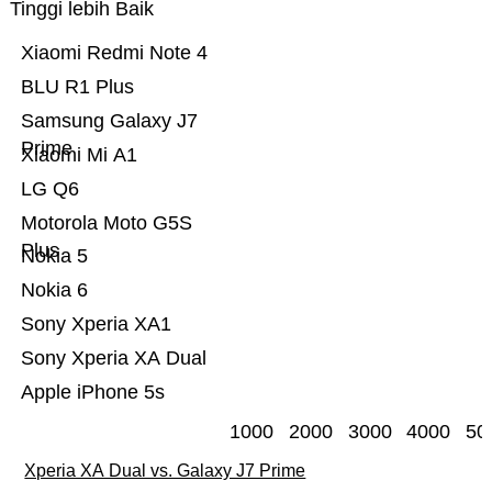
Tinggi lebih Baik
Xiaomi Redmi Note 4
BLU R1 Plus
Samsung Galaxy J7
Prime
Xiaomi Mi A1
LG Q6
Motorola Moto G5S
Plus
Nokia 5
Nokia 6
Sony Xperia XA1
Sony Xperia XA Dual
Apple iPhone 5s
1000
2000
3000
4000
50
Xperia XA Dual vs. Galaxy J7 Prime