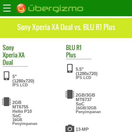
Sony Xperia XA Dual vs. BLU R1 Plus
Sony
BLU
R1
Xperia XA
Plus
Dual
5.5"
(1280x720)
5"
IPS LCD
(1280x720)
IPS LCD
2GB/3GB
MT6737
2GB
SoC
MT6755
16GB/32GB
Helio P10
Penyimpanan
SoC
16GB
Penyimpanan
13-MP