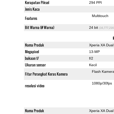
Kerapatan Piksel
294 PPI
Jenis Kaca
Multitouch
Features
Bit Warna (# Warna)
24 bit
(16,777,216
Nama Produk
Xperia XA Dual
Megapixel
13-MP
bukaan f/
f/2
Ukuran sensor
Kecil
Flash Kamer
Fitur Perangkat Keras Kamera
1080p/30fps
resolusi video
Nama Produk
Xperia XA Dual