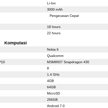
Li-Ion
3000 mAh
Pengecasan Cepat
18 hours
22 hours
Komputasi
Nokia 6
Qualcomm
P10
MSM8937 Snapdragon 430
8
1.4 GHz
4GB
64GB
MicroSD
256GB
Android 7.0