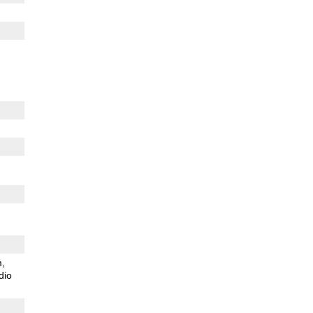
m
dio