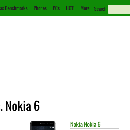
as Benchmarks
Phones
PCs
HOT!
More
Search
. Nokia 6
Nokia
Nokia 6