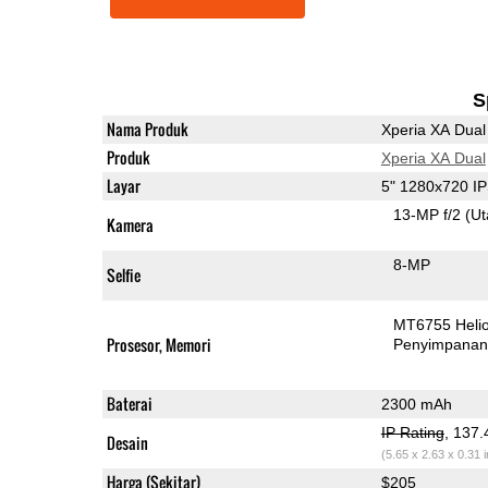
S
Nama Produk
Xperia XA Dual
Produk
Xperia XA Dual
Layar
5" 1280x720 I
13-MP f/2
(U
Kamera
8-MP
Selfie
MT6755 Heli
Prosesor, Memori
Penyimpana
Baterai
2300 mAh
IP Rating
, 137
Desain
(5.65 x 2.63 x 0.31 
Harga (Sekitar)
$205