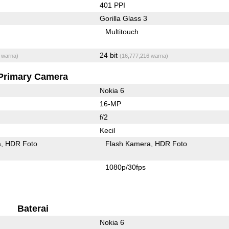
401 PPI
Gorilla Glass 3
Multitouch
24 bit
 warna)
(16,777,216 warna)
Primary Camera
Nokia 6
16-MP
f/2
Kecil
a
HDR Foto
Flash Kamera
HDR Foto
1080p/30fps
Baterai
Nokia 6