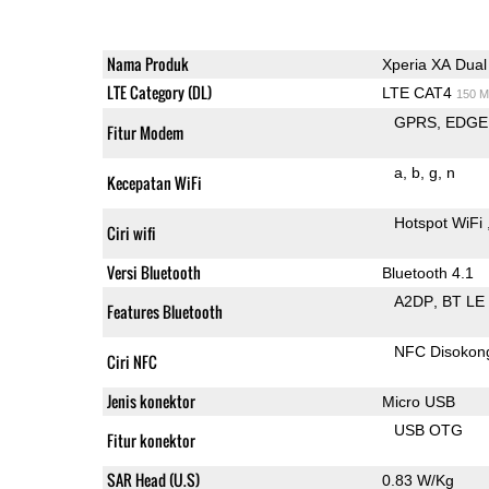
Nama Produk
Xperia XA Dual
LTE Category (DL)
LTE CAT4
150 M
GPRS
EDGE
Fitur Modem
a
b
g
n
Kecepatan WiFi
Hotspot WiFi
Ciri wifi
Versi Bluetooth
Bluetooth 4.1
A2DP
BT LE
Features Bluetooth
NFC Disokon
Ciri NFC
Jenis konektor
Micro USB
USB OTG
Fitur konektor
SAR Head (U.S)
0.83 W/Kg