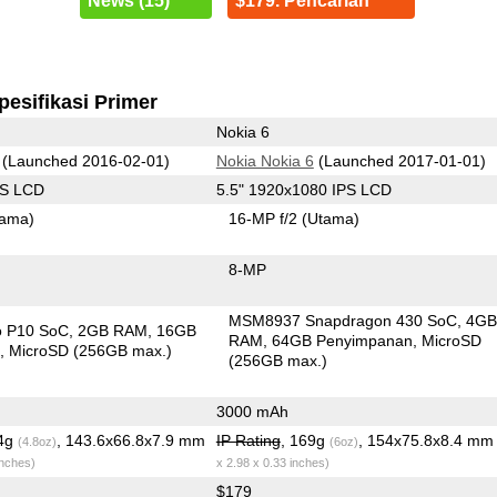
News (15)
$179. Pencarian
pesifikasi Primer
Nokia 6
(Launched 2016-02-01)
Nokia Nokia 6
(Launched 2017-01-01)
PS LCD
5.5" 1920x1080 IPS LCD
tama)
16-MP f/2
(Utama)
8-MP
MSM8937 Snapdragon 430 SoC
4G
o P10 SoC
2GB RAM
16GB
RAM
64GB Penyimpanan
MicroSD
n
MicroSD (256GB max.)
(256GB max.)
3000 mAh
.4g
, 143.6x66.8x7.9 mm
IP Rating
, 169g
, 154x75.8x8.4 m
(4.8oz)
(6oz)
inches)
x 2.98 x 0.33 inches)
$179