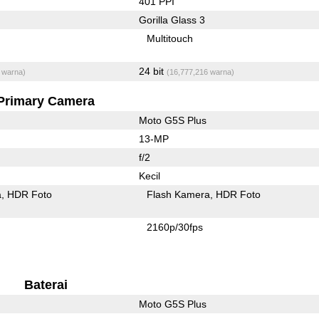
401 PPI
Gorilla Glass 3
Multitouch
24 bit
 warna)
(16,777,216 warna)
Primary Camera
Moto G5S Plus
13-MP
f/2
Kecil
a
HDR Foto
Flash Kamera
HDR Foto
2160p/30fps
Baterai
Moto G5S Plus