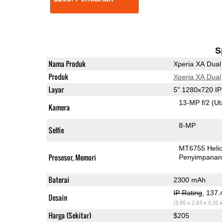
S
Nama Produk
Xperia XA Dual
Produk
Xperia XA Dual
Layar
5" 1280x720 I
13-MP f/2
(U
Kamera
8-MP
Selfie
MT6755 Heli
Prosesor, Memori
Penyimpana
Baterai
2300 mAh
IP Rating
, 137
Desain
(5.65 x 2.63 x 0.31 
Harga (Sekitar)
$205