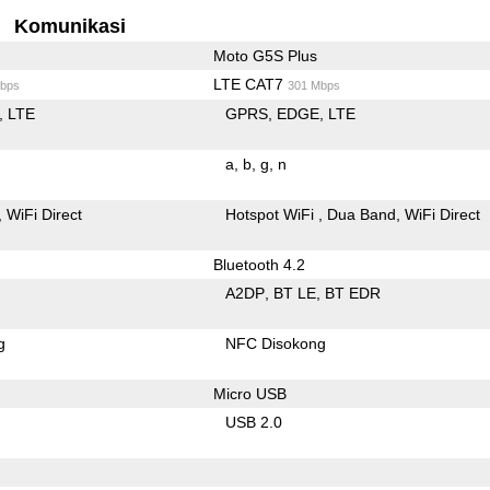
Komunikasi
Moto G5S Plus
LTE CAT7
bps
301 Mbps
LTE
GPRS
EDGE
LTE
a
b
g
n
WiFi Direct
Hotspot WiFi
Dua Band
WiFi Direct
Bluetooth 4.2
A2DP
BT LE
BT EDR
g
NFC Disokong
Micro USB
USB 2.0