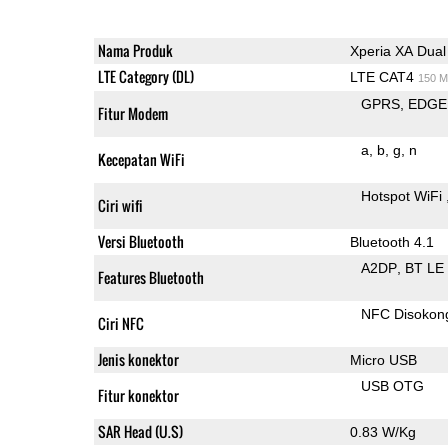
Nama Produk
Xperia XA Dual
LTE Category (DL)
LTE CAT4
150 M
GPRS
EDGE
Fitur Modem
a
b
g
n
Kecepatan WiFi
Hotspot WiFi
Ciri wifi
Versi Bluetooth
Bluetooth 4.1
A2DP
BT LE
Features Bluetooth
NFC Disokon
Ciri NFC
Jenis konektor
Micro USB
USB OTG
Fitur konektor
SAR Head (U.S)
0.83 W/Kg