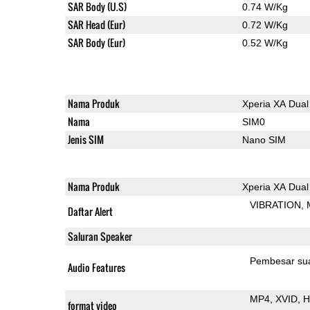
SAR Body (U.S)
0.74 W/Kg
SAR Head (Eur)
0.72 W/Kg
SAR Body (Eur)
0.52 W/Kg
Nama Produk
Xperia XA Dual
Nama
SIM0
Jenis SIM
Nano SIM
Nama Produk
Xperia XA Dual
VIBRATION
Daftar Alert
Saluran Speaker
Pembesar su
Audio Features
MP4
XVID
H
format video