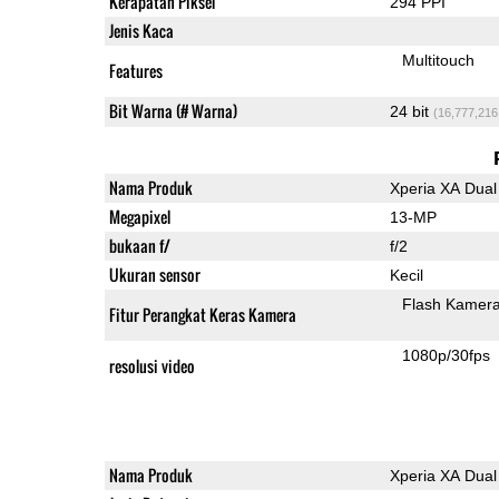
Kerapatan Piksel
294 PPI
Jenis Kaca
Multitouch
Features
Bit Warna (# Warna)
24 bit
(16,777,216
Nama Produk
Xperia XA Dual
Megapixel
13-MP
bukaan f/
f/2
Ukuran sensor
Kecil
Flash Kamer
Fitur Perangkat Keras Kamera
1080p/30fps
resolusi video
Nama Produk
Xperia XA Dual