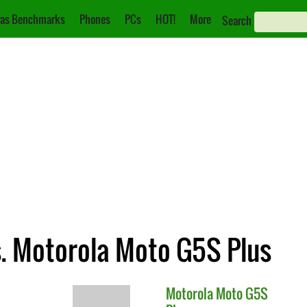
as Benchmarks
Phones
PCs
HOT!
More
Search
s. Motorola Moto G5S Plus
Motorola
Moto G5S