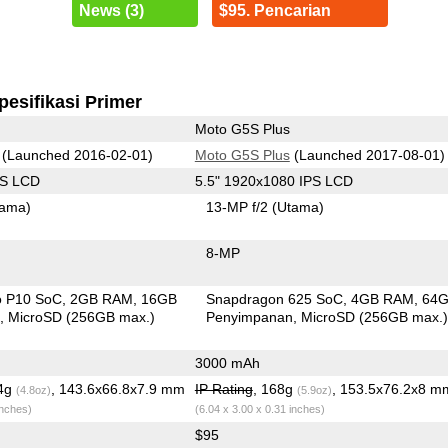
News (3)
$95. Pencarian
pesifikasi Primer
Moto G5S Plus
(Launched 2016-02-01)
Moto G5S Plus
(Launched 2017-08-01)
PS LCD
5.5" 1920x1080 IPS LCD
tama)
13-MP f/2
(Utama)
8-MP
o P10 SoC
2GB RAM
16GB
Snapdragon 625 SoC
4GB RAM
64
n
MicroSD (256GB max.)
Penyimpanan
MicroSD (256GB max.
3000 mAh
.4g
, 143.6x66.8x7.9 mm
IP Rating
, 168g
, 153.5x76.2x8 m
(4.8oz)
(5.9oz)
inches)
(6.04 x 3.00 x 0.31 inches)
$95