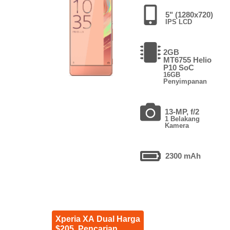
5" (1280x720)
IPS LCD
2GB
MT6755 Helio
P10 SoC
16GB
Penyimpanan
13-MP, f/2
1 Belakang
Kamera
2300 mAh
Xperia XA Dual Harga
$205. Pencarian