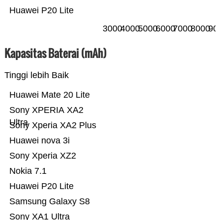
Huawei P20 Lite
3000
4000
5000
6000
7000
8000
90
Kapasitas Baterai (mAh)
Tinggi lebih Baik
Huawei Mate 20 Lite
Sony XPERIA XA2
Ultra
Sony Xperia XA2 Plus
Huawei nova 3i
Sony Xperia XZ2
Nokia 7.1
Huawei P20 Lite
Samsung Galaxy S8
Sony XA1 Ultra