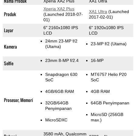
Nama Produk
Xperia XA2 Plus
XA1 Ultra
Xperia XA2 Plus
XA1 Ultra
(Launched
Produk
(Launched 2018-07-
2017-02-01)
01)
6" 2160x1080 IPS
6" 1920x1080 IPS
Layar
LCD
LCD
24mm 23-MP f/2
23-MP f/2
(Utama)
Kamera
(Utama)
23mm 8-MP f/2.4
16-MP
Selfie
Snapdragon 630
MT6757 Helio P20
SoC
SoC
4GB/6GB RAM
4GB RAM
Prosesor, Memori
32GB/64GB
64GB Penyimpanan
Penyimpanan
MicroSD (256GB
MicroSDXC
max.)
3580 mAh, Qualcomm