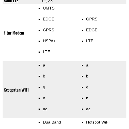
Band LTE
12, 28
UMTS
EDGE
GPRS
GPRS
EDGE
Fitur Modem
HSPA+
LTE
LTE
a
a
b
b
g
g
Kecepatan WiFi
n
n
ac
ac
Dua Band
Hotspot WiFi