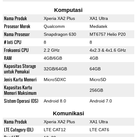
Komputasi
Nama Produk
Xperia XA2 Plus
XA1 Ultra
Prosesor Merek
Qualcomm
Mediatek
Nama Prosesor
Snapdragon 630
MT6757 Helio P20
# Inti CPU
8
8
Frekuensi CPU
2.2 GHz
4x2.3 & 4x1.6 GHz
RAM
4GB/6GB
4GB
Kapasitas Storage
32GB/64GB
64GB
untuk Pemakai
Jenis Kartu Memori
MicroSDXC
MicroSD
Kapasitas Kartu
256GB
Memori Maksimum
Sistem Operasi (OS)
Android 8.0
Android 7.0
Komunikasi
Nama Produk
Xperia XA2 Plus
XA1 Ultra
LTE Category (DL)
LTE CAT12
LTE CAT6