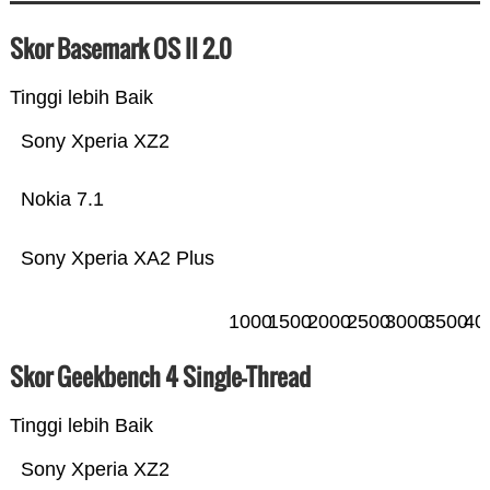
Skor Basemark OS II 2.0
Tinggi lebih Baik
Sony Xperia XZ2
Nokia 7.1
Sony Xperia XA2 Plus
1000
1500
2000
2500
3000
3500
40
Skor Geekbench 4 Single-Thread
Tinggi lebih Baik
Sony Xperia XZ2