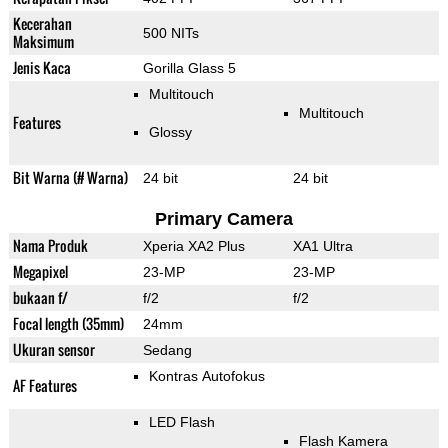
Kecerahan
500 NITs
Maksimum
Jenis Kaca
Gorilla Glass 5
Multitouch
Multitouch
Features
Glossy
Bit Warna (# Warna)
24 bit
24 bit
Primary Camera
Nama Produk
Xperia XA2 Plus
XA1 Ultra
Megapixel
23-MP
23-MP
bukaan f/
f/2
f/2
Focal length (35mm)
24mm
Ukuran sensor
Sedang
Kontras Autofokus
AF Features
LED Flash
Flash Kamera