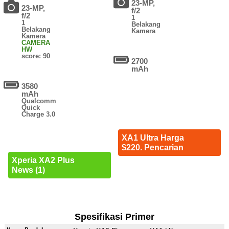
23-MP,
23-MP,
f/2
f/2
1
1
Belakang
Belakang
Kamera
Kamera
CAMERA
HW
score: 90
2700
mAh
3580
mAh
Qualcomm
Quick
Charge 3.0
XA1 Ultra Harga
$220. Pencarian
Xperia XA2 Plus
News (1)
Spesifikasi Primer