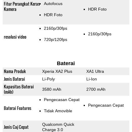
Fitur Perangkat Keras
Autofocus
Kamera
HDR Foto
HDR Foto
2160p/30fps
2160p/30fps
resolusi video
720p/120fps
Baterai
Nama Produk
Xperia XA2 Plus
XA1 Ultra
Jenis Baterai
Li-Poly
Li-Ion
Kapasitas Baterai
3580 mAh
2700 mAh
(mAh)
Pengecasan Cepat
Pengecasan Cepat
Baterai Features
Tidak Amovible
Qualcomm Quick
Jenis Caj Cepat
Charge 3.0