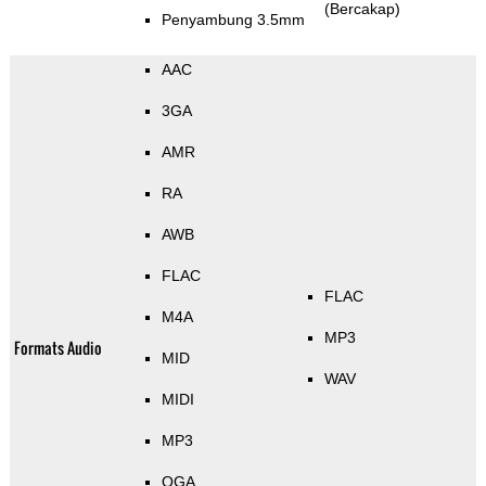
(Bercakap)
Penyambung 3.5mm
AAC
3GA
AMR
RA
AWB
FLAC
FLAC
M4A
MP3
Formats Audio
MID
WAV
MIDI
MP3
OGA