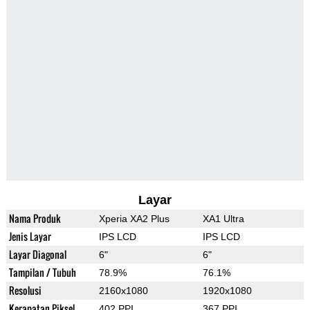
Layar
Nama Produk
Xperia XA2 Plus
XA1 Ultra
Jenis Layar
IPS LCD
IPS LCD
Layar Diagonal
6"
6"
Tampilan / Tubuh
78.9%
76.1%
Resolusi
2160x1080
1920x1080
Kerapatan Piksel
402 PPI
367 PPI