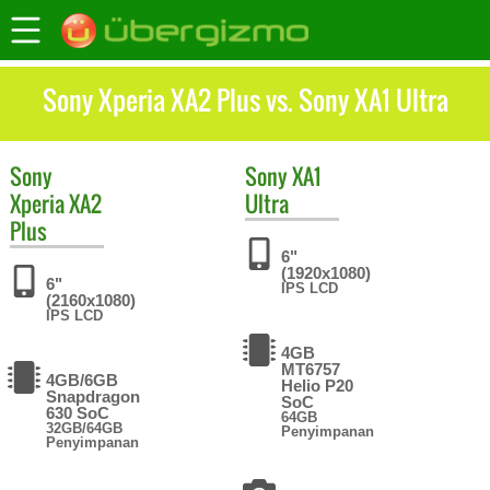
Sony Xperia XA2 Plus vs. Sony XA1 Ultra
Sony
Sony
XA1
Xperia XA2
Ultra
Plus
6"
(1920x1080)
6"
IPS LCD
(2160x1080)
IPS LCD
4GB
MT6757
4GB/6GB
Helio P20
Snapdragon
SoC
630 SoC
64GB
32GB/64GB
Penyimpanan
Penyimpanan