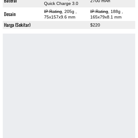
Baterai
2700 mAh
Quick Charge 3.0
IP Rating
, 205g
,
IP Rating
, 188g
,
Desain
75x157x9.6 mm
165x79x8.1 mm
Harga (Sekitar)
$220