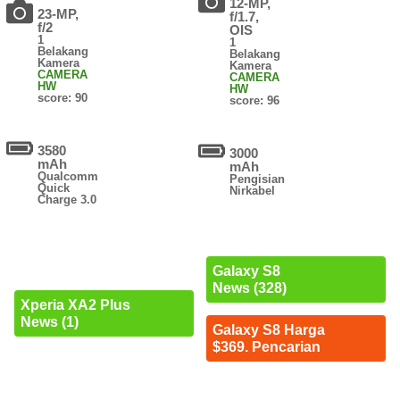
12-MP,
23-MP,
f/1.7,
f/2
OIS
1
1
Belakang
Belakang
Kamera
Kamera
CAMERA
CAMERA
HW
HW
score: 90
score: 96
3580
3000
mAh
mAh
Qualcomm
Pengisian
Quick
Nirkabel
Charge 3.0
Galaxy S8
News (328)
Xperia XA2 Plus
News (1)
Galaxy S8 Harga
$369. Pencarian