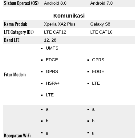
Sistem Operasi (OS)
Android 8.0
Android 7.0
Komunikasi
Nama Produk
Xperia XA2 Plus
Galaxy S8
LTE Category (DL)
LTE CAT12
LTE CAT16
Band LTE
12, 28
UMTS
EDGE
GPRS
GPRS
EDGE
Fitur Modem
HSPA+
LTE
LTE
a
a
b
b
g
g
Kecepatan WiFi