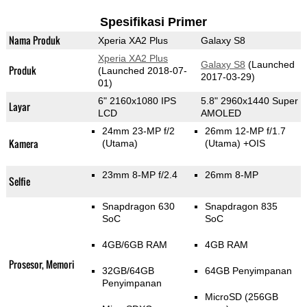
Spesifikasi Primer
Nama Produk
Xperia XA2 Plus
Galaxy S8
Xperia XA2 Plus
Galaxy S8
(Launched
Produk
(Launched 2018-07-
2017-03-29)
01)
6" 2160x1080 IPS
5.8" 2960x1440 Super
Layar
LCD
AMOLED
24mm 23-MP f/2
26mm 12-MP f/1.7
Kamera
(Utama)
(Utama)
+OIS
23mm 8-MP f/2.4
26mm 8-MP
Selfie
Snapdragon 630
Snapdragon 835
SoC
SoC
4GB/6GB RAM
4GB RAM
Prosesor, Memori
32GB/64GB
64GB Penyimpanan
Penyimpanan
MicroSD (256GB