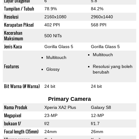
Layar Diagonal
6"
5.8"
Tampilan / Tubuh
78.9%
84.2%
Resolusi
2160x1080
2960x1440
Kerapatan Piksel
402 PPI
568 PPI
Kecerahan
500 NITs
Maksimum
Jenis Kaca
Gorilla Glass 5
Gorilla Glass 5
Multitouch
Multitouch
Features
Resolusi yang boleh
Glossy
berubah
Bit Warna (# Warna)
24 bit
24 bit
Primary Camera
Nama Produk
Xperia XA2 Plus
Galaxy S8
Megapixel
23-MP
12-MP
bukaan f/
f/2
f/1.7
Focal length (35mm)
24mm
26mm