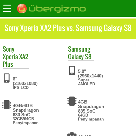
Sony Xperia XA2 Plus vs. Samsung Galaxy S8
Sony
Samsung
Xperia XA2
Galaxy S8
Plus
5.8"
(2960x1440)
6"
Super
(2160x1080)
AMOLED
IPS LCD
4GB
4GB/6GB
Snapdragon
Snapdragon
835 SoC
630 SoC
64GB
32GB/64GB
Penyimpanan
Penyimpanan