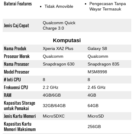
Baterai Features
Pengecasan Tanpa
Tidak Amovible
Wayar Termasuk
Qualcomm Quick
Jenis Caj Cepat
Charge 3.0
Komputasi
Nama Produk
Xperia XA2 Plus
Galaxy S8
Prosesor Merek
Qualcomm
Qualcomm
Nama Prosesor
Snapdragon 630
Snapdragon 835
Model Prosesor
MSM8998
# Inti CPU
8
8
Frekuensi CPU
2.2 GHz
2.45 GHz
RAM
4GB/6GB
4GB
Kapasitas Storage
32GB/64GB
64GB
untuk Pemakai
Jenis Kartu Memori
MicroSDXC
MicroSD
Kapasitas Kartu
256GB
Memori Maksimum