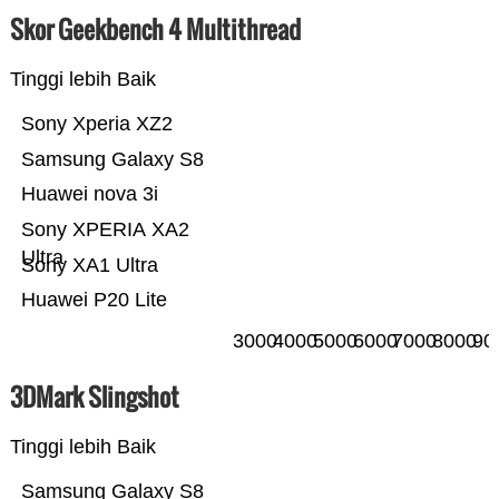
Skor Geekbench 4 Multithread
Tinggi lebih Baik
Sony Xperia XZ2
Samsung Galaxy S8
Huawei nova 3i
Sony XPERIA XA2
Ultra
Sony XA1 Ultra
Huawei P20 Lite
3000
4000
5000
6000
7000
8000
90
3DMark Slingshot
Tinggi lebih Baik
Samsung Galaxy S8