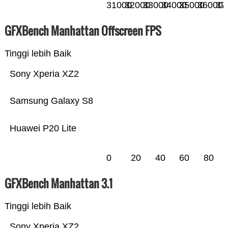
31000
32000
33000
34000
35000
36000
37
GFXBench Manhattan Offscreen FPS
Tinggi lebih Baik
Sony Xperia XZ2
Samsung Galaxy S8
Huawei P20 Lite
0
20
40
60
80
GFXBench Manhattan 3.1
Tinggi lebih Baik
Sony Xperia XZ2