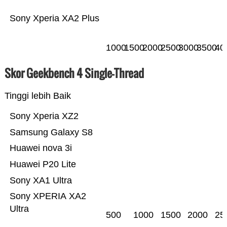
Sony Xperia XA2 Plus
1000
1500
2000
2500
3000
3500
40
Skor Geekbench 4 Single-Thread
Tinggi lebih Baik
Sony Xperia XZ2
Samsung Galaxy S8
Huawei nova 3i
Huawei P20 Lite
Sony XA1 Ultra
Sony XPERIA XA2
Ultra
500
1000
1500
2000
25