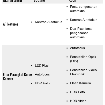
Ukuran sensor
Sedang
Kecil
Fasa-pengesanan
autofokus
Kontras Autofokus
Kontras Autofokus
AF Features
Dua-Pixel fasa-
pengesanan
autofokus
Autofocus
Penstabilan Optik
(OIS)
LED Flash
Penstabilan Video
Fitur Perangkat Keras
Elektronik
Autofocus
Kamera
Flash Kamera
HDR Foto
HDR Foto
HDR Video