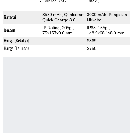
MicroSDXC
max.)
3580 mAh, Qualcomm
3000 mAh, Pengisian
Baterai
Quick Charge 3.0
Nirkabel
IP Rating
, 205g
,
IP68, 155g
,
Desain
75x157x9.6 mm
148.9x68.1x8.0 mm
Harga (Sekitar)
$369
Harga (Launch)
$750