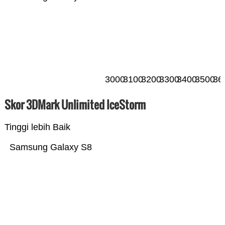
3000
3100
3200
3300
3400
3500
36
Skor 3DMark Unlimited IceStorm
Tinggi lebih Baik
Samsung Galaxy S8