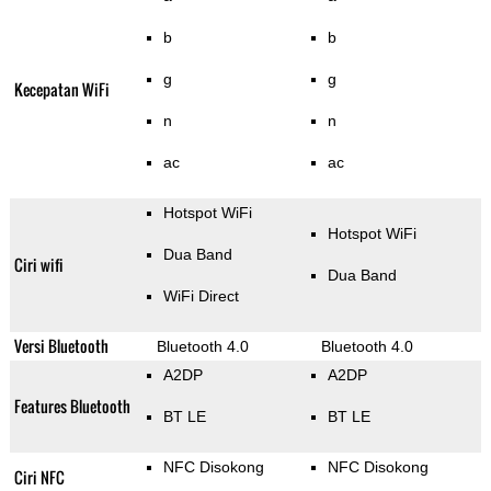
b
b
g
g
Kecepatan WiFi
n
n
ac
ac
Hotspot WiFi
Hotspot WiFi
Dua Band
Ciri wifi
Dua Band
WiFi Direct
Versi Bluetooth
Bluetooth 4.0
Bluetooth 4.0
A2DP
A2DP
Features Bluetooth
BT LE
BT LE
NFC Disokong
NFC Disokong
Ciri NFC