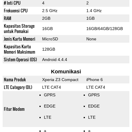
# Inti CPU
4
2
Frekuensi CPU
2.5 GHz
1.4 GHz
RAM
2GB
1GB
Kapasitas Storage
16GB
16GB/64GB/128GB
untuk Pemakai
Jenis Kartu Memori
MicroSD
None
Kapasitas Kartu
128GB
Memori Maksimum
Sistem Operasi (OS)
Android 4.4.4
Komunikasi
Nama Produk
Xperia Z3 Compact
iPhone 6
LTE Category (DL)
LTE CAT4
LTE CAT4
GPRS
GPRS
EDGE
EDGE
Fitur Modem
LTE
LTE
a
a