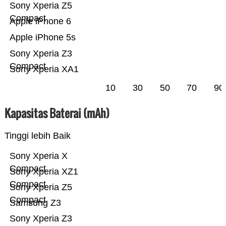
Sony Xperia Z5
Compact
Apple iPhone 6
Apple iPhone 5s
Sony Xperia Z3
Compact
Sony Xperia XA1
10
30
50
70
90
Kapasitas Baterai (mAh)
Tinggi lebih Baik
Sony Xperia X
Compact
Sony Xperia XZ1
Compact
Sony Xperia Z5
Compact
Samsung Z3
Sony Xperia Z3