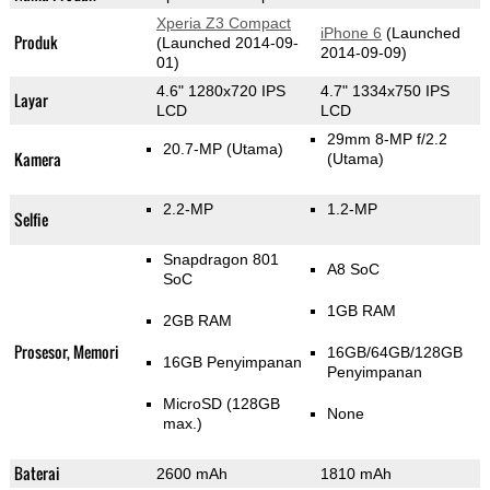
Xperia Z3 Compact
iPhone 6
(Launched
Produk
(Launched 2014-09-
2014-09-09)
01)
4.6" 1280x720 IPS
4.7" 1334x750 IPS
Layar
LCD
LCD
29mm 8-MP f/2.2
20.7-MP
(Utama)
Kamera
(Utama)
2.2-MP
1.2-MP
Selfie
Snapdragon 801
A8 SoC
SoC
1GB RAM
2GB RAM
Prosesor, Memori
16GB/64GB/128GB
16GB Penyimpanan
Penyimpanan
MicroSD (128GB
None
max.)
Baterai
2600 mAh
1810 mAh