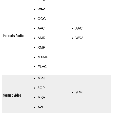
WAV
OGG
AAC
AAC
Formats Audio
AMR
WAV
XMF
MXMF
FLAC
MP4
3GP
MP4
format video
MKV
AVI