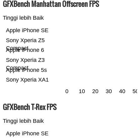
GFXBench Manhattan Offscreen FPS
Tinggi lebih Baik
Apple iPhone SE
Sony Xperia Z5
Compact
Apple iPhone 6
Sony Xperia Z3
Compact
Apple iPhone 5s
Sony Xperia XA1
0
10
20
30
40
50
GFXBench T-Rex FPS
Tinggi lebih Baik
Apple iPhone SE