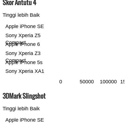
Skor Antutu 4
Tinggi lebih Baik
Apple iPhone SE
Sony Xperia Z5
Compact
Apple iPhone 6
Sony Xperia Z3
Compact
Apple iPhone 5s
Sony Xperia XA1
0
50000
100000
15
3DMark Slingshot
Tinggi lebih Baik
Apple iPhone SE