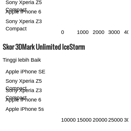
Sony Xperia Z5
Compact
Apple iPhone 6
Sony Xperia Z3
Compact
0
1000
2000
3000
40
Skor 3DMark Unlimited IceStorm
Tinggi lebih Baik
Apple iPhone SE
Sony Xperia Z5
Compact
Sony Xperia Z3
Compact
Apple iPhone 6
Apple iPhone 5s
10000
15000
20000
25000
30