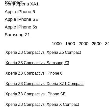
Compact
Sony Xperia XA1
Apple iPhone 6
Apple iPhone SE
Apple iPhone 5s
Samsung Z1
1000
1500
2000
2500
30
Xperia Z3 Compact vs. Xperia Z5 Compact
Xperia Z3 Compact vs. Samsung Z3
Xperia Z3 Compact vs. iPhone 6
Xperia Z3 Compact vs. Xperia XZ1 Compact
Xperia Z3 Compact vs. iPhone SE
Xperia Z3 Compact vs. Xperia X Compact