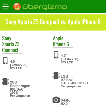
Sony Xperia Z3 Compact vs. Apple iPhone 6
Sony
Apple
Xperia Z3
iPhone 6
Compact
4.7"
(1334x750)
4.6"
IPS LCD
(1280x720)
IPS LCD
1GB
A8 SoC
2GB
16GB/64GB/128GB
Snapdragon
Penyimpanan
801 SoC
16GB
Penyimpanan
8-MP,
f/2.2