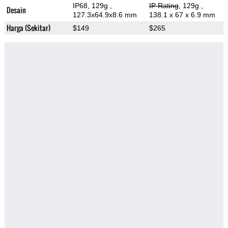
IP68, 129g
,
IP Rating
, 129g
,
Desain
127.3x64.9x8.6 mm
138.1 x 67 x 6.9 mm
Harga (Sekitar)
$149
$265