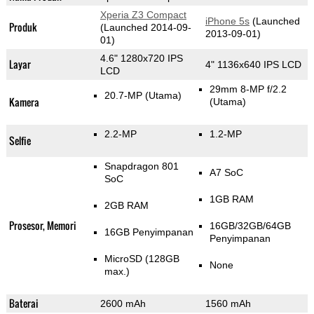
Xperia Z3 Compact
iPhone 5s
(Launched
Produk
(Launched 2014-09-
2013-09-01)
01)
4.6" 1280x720 IPS
Layar
4" 1136x640 IPS LCD
LCD
29mm 8-MP f/2.2
20.7-MP
(Utama)
Kamera
(Utama)
2.2-MP
1.2-MP
Selfie
Snapdragon 801
A7 SoC
SoC
1GB RAM
2GB RAM
Prosesor, Memori
16GB/32GB/64GB
16GB Penyimpanan
Penyimpanan
MicroSD (128GB
None
max.)
Baterai
2600 mAh
1560 mAh