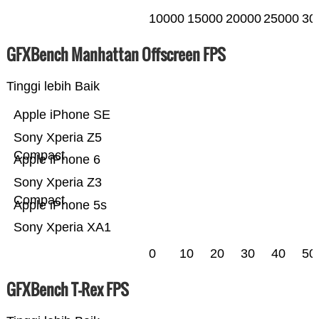
10000
15000
20000
25000
30
GFXBench Manhattan Offscreen FPS
Tinggi lebih Baik
Apple iPhone SE
Sony Xperia Z5
Compact
Apple iPhone 6
Sony Xperia Z3
Compact
Apple iPhone 5s
Sony Xperia XA1
0
10
20
30
40
50
GFXBench T-Rex FPS