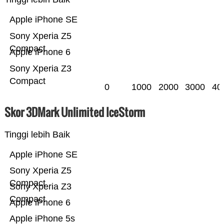
Apple iPhone SE
Sony Xperia Z5
Compact
Apple iPhone 6
Sony Xperia Z3
Compact
0
1000
2000
3000
40
Skor 3DMark Unlimited IceStorm
Tinggi lebih Baik
Apple iPhone SE
Sony Xperia Z5
Compact
Sony Xperia Z3
Compact
Apple iPhone 6
Apple iPhone 5s