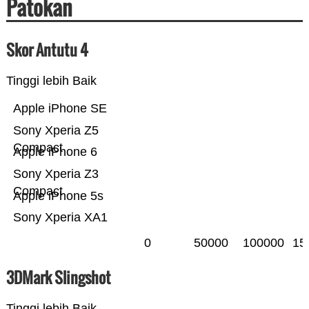
Patokan
Skor Antutu 4
Tinggi lebih Baik
Apple iPhone SE
Sony Xperia Z5
Compact
Apple iPhone 6
Sony Xperia Z3
Compact
Apple iPhone 5s
Sony Xperia XA1
0
50000
100000
15
3DMark Slingshot
Tinggi lebih Baik