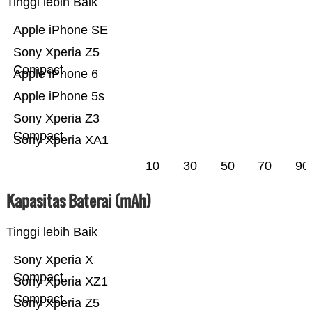
Tinggi lebih Baik
Apple iPhone SE
Sony Xperia Z5
Compact
Apple iPhone 6
Apple iPhone 5s
Sony Xperia Z3
Compact
Sony Xperia XA1
10
30
50
70
90
Kapasitas Baterai (mAh)
Tinggi lebih Baik
Sony Xperia X
Compact
Sony Xperia XZ1
Compact
Sony Xperia Z5