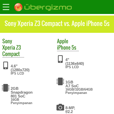
Sony Xperia Z3 Compact vs. Apple iPhone 5s
Sony
Apple
Xperia Z3
iPhone 5s
Compact
4"
(1136x640)
4.6"
IPS LCD
(1280x720)
IPS LCD
1GB
A7 SoC
2GB
16GB/32GB/64GB
Snapdragon
Penyimpanan
801 SoC
16GB
Penyimpanan
8-MP,
f/2.2