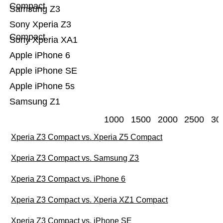
Compact
Samsung Z3
Sony Xperia Z3
Compact
Sony Xperia XA1
Apple iPhone 6
Apple iPhone SE
Apple iPhone 5s
Samsung Z1
1000
1500
2000
2500
30
Xperia Z3 Compact vs. Xperia Z5 Compact
Xperia Z3 Compact vs. Samsung Z3
Xperia Z3 Compact vs. iPhone 6
Xperia Z3 Compact vs. Xperia XZ1 Compact
Xperia Z3 Compact vs. iPhone SE