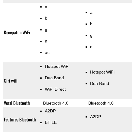
a
a
b
b
g
Kecepatan WiFi
g
n
n
ac
Hotspot WiFi
Hotspot WiFi
Dua Band
Ciri wifi
Dua Band
WiFi Direct
Versi Bluetooth
Bluetooth 4.0
Bluetooth 4.0
A2DP
A2DP
Features Bluetooth
BT LE