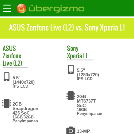
ASUS Zenfone Live (L2) vs. Sony Xperia L1
ASUS
Sony
Zenfone
Xperia L1
Live (L2)
5.5"
(1280x720)
5.5"
IPS LCD
(1440x720)
IPS LCD
2GB
MT6737T
2GB
SoC
Snapdragon
16GB
425 SoC
Penyimpanan
16GB/32GB
Penyimpanan
13-MP,