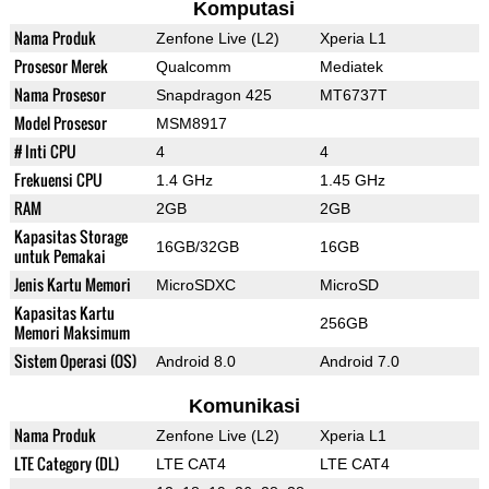
Komputasi
Nama Produk
Zenfone Live (L2)
Xperia L1
Prosesor Merek
Qualcomm
Mediatek
Nama Prosesor
Snapdragon 425
MT6737T
Model Prosesor
MSM8917
# Inti CPU
4
4
Frekuensi CPU
1.4 GHz
1.45 GHz
RAM
2GB
2GB
Kapasitas Storage
16GB/32GB
16GB
untuk Pemakai
Jenis Kartu Memori
MicroSDXC
MicroSD
Kapasitas Kartu
256GB
Memori Maksimum
Sistem Operasi (OS)
Android 8.0
Android 7.0
Komunikasi
Nama Produk
Zenfone Live (L2)
Xperia L1
LTE Category (DL)
LTE CAT4
LTE CAT4