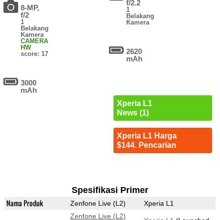
f/2.2
8-MP,
1
f/2
Belakang
1
Kamera
Belakang
Kamera
CAMERA
HW
2620
score: 17
mAh
3000
mAh
Xperia L1
News (1)
Xperia L1 Harga
$144. Pencarian
Spesifikasi Primer
Nama Produk
Zenfone Live (L2)
Xperia L1
Zenfone Live (L2)