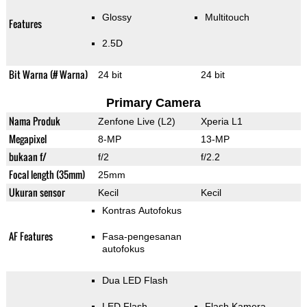
Glossy
Multitouch
Features
2.5D
Bit Warna (# Warna)
24 bit
24 bit
Primary Camera
Nama Produk
Zenfone Live (L2)
Xperia L1
Megapixel
8-MP
13-MP
bukaan f/
f/2
f/2.2
Focal length (35mm)
25mm
Ukuran sensor
Kecil
Kecil
Kontras Autofokus
AF Features
Fasa-pengesanan
autofokus
Dua LED Flash
LED Flash
Flash Kamera