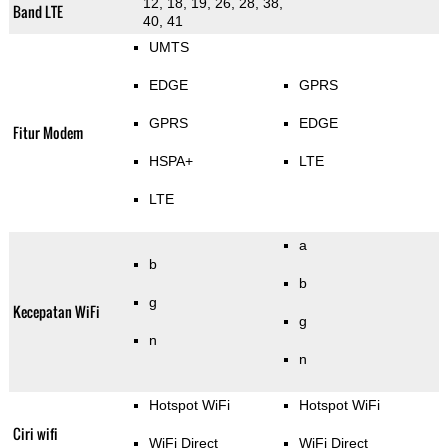
12, 18, 19, 26, 28, 38,
Band LTE
40, 41
UMTS
EDGE
GPRS
GPRS
EDGE
Fitur Modem
HSPA+
LTE
LTE
a
b
b
g
Kecepatan WiFi
g
n
n
Hotspot WiFi
Hotspot WiFi
Ciri wifi
WiFi Direct
WiFi Direct