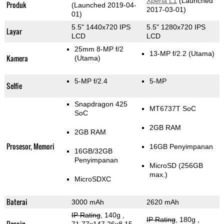
Xperia L1
(Launched
Produk
(Launched 2019-04-
2017-03-01)
01)
5.5" 1440x720 IPS
5.5" 1280x720 IPS
Layar
LCD
LCD
25mm 8-MP f/2
13-MP f/2.2
(Utama)
Kamera
(Utama)
5-MP f/2.4
5-MP
Selfie
Snapdragon 425
MT6737T SoC
SoC
2GB RAM
2GB RAM
Prosesor, Memori
16GB Penyimpanan
16GB/32GB
Penyimpanan
MicroSD (256GB
max.)
MicroSDXC
Baterai
3000 mAh
2620 mAh
IP Rating
, 140g
,
IP Rating
, 180g
,
Desain