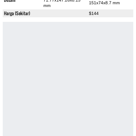
71.77x147.26x8.15
151x74x8.7 mm
mm
Harga (Sekitar)
$144