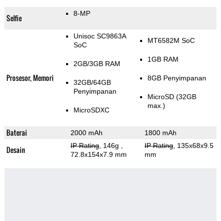
8-MP
Selfie
Unisoc SC9863A
MT6582M SoC
SoC
1GB RAM
2GB/3GB RAM
Prosesor, Memori
8GB Penyimpanan
32GB/64GB
Penyimpanan
MicroSD (32GB
max.)
MicroSDXC
Baterai
2000 mAh
1800 mAh
IP Rating
, 146g
,
IP Rating
, 135x68x9.5
Desain
72.8x154x7.9 mm
mm