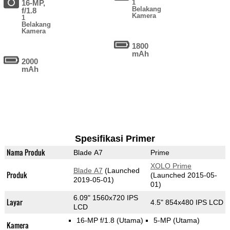
16-MP,
1
Belakang
f/1.8
Kamera
1
Belakang
Kamera
1800
mAh
2000
mAh
Spesifikasi Primer
Nama Produk
Blade A7
Prime
XOLO Prime
Blade A7
(Launched
Produk
(Launched 2015-05-
2019-05-01)
01)
6.09" 1560x720 IPS
Layar
4.5" 854x480 IPS LCD
LCD
16-MP f/1.8
(Utama)
5-MP
(Utama)
Kamera