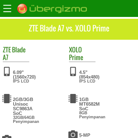
ZTE Blade A7 vs. XOLO Prime
ZTE
Blade
XOLO
A7
Prime
6.09"
4.5"
(1560x720)
(854x480)
IPS LCD
IPS LCD
2GB/3GB
1GB
Unisoc
MT6582M
SC9863A
SoC
SoC
8GB
Penyimpanan
32GB/64GB
Penyimpanan
5-MP