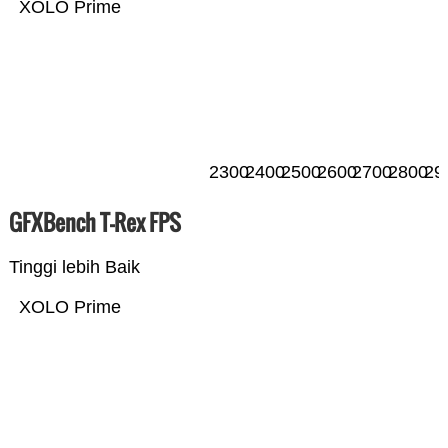
XOLO Prime
2300
2400
2500
2600
2700
2800
29
GFXBench T-Rex FPS
Tinggi lebih Baik
XOLO Prime