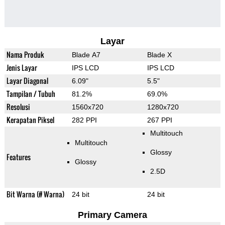
Layar
Nama Produk
Blade A7
Blade X
Jenis Layar
IPS LCD
IPS LCD
Layar Diagonal
6.09"
5.5"
Tampilan / Tubuh
81.2%
69.0%
Resolusi
1560x720
1280x720
Kerapatan Piksel
282 PPI
267 PPI
Multitouch
Multitouch
Glossy
Features
Glossy
2.5D
Bit Warna (# Warna)
24 bit
24 bit
Primary Camera