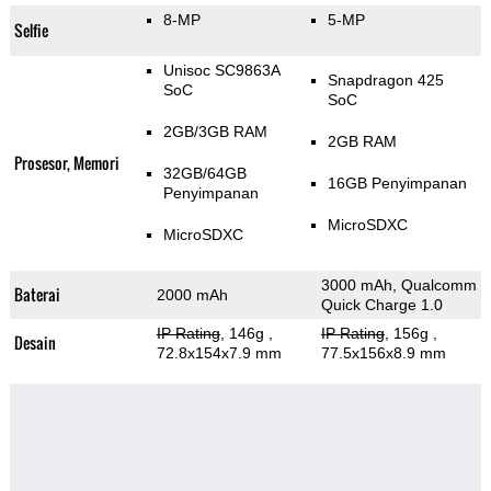
8-MP
5-MP
Selfie
Unisoc SC9863A
Snapdragon 425
SoC
SoC
2GB/3GB RAM
2GB RAM
Prosesor, Memori
32GB/64GB
16GB Penyimpanan
Penyimpanan
MicroSDXC
MicroSDXC
3000 mAh, Qualcomm
Baterai
2000 mAh
Quick Charge 1.0
IP Rating
, 146g
,
IP Rating
, 156g
,
Desain
72.8x154x7.9 mm
77.5x156x8.9 mm