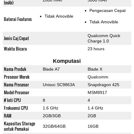
2000 mAh
3000 mAh
(mAh)
Pengecasan Cepat
Tidak Amovible
Baterai Features
Tidak Amovible
Qualcomm Quick
Jenis Caj Cepat
Charge 1.0
Waktu Bicara
23 hours
Komputasi
Nama Produk
Blade A7
Blade X
Prosesor Merek
Qualcomm
Nama Prosesor
Unisoc SC9863A
Snapdragon 425
Model Prosesor
MSM8917
# Inti CPU
8
4
Frekuensi CPU
1.6 GHz
1.4 GHz
RAM
2GB/3GB
2GB
Kapasitas Storage
32GB/64GB
16GB
untuk Pemakai