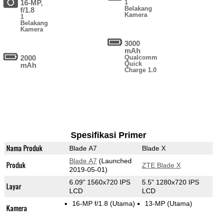
16-MP,
1
Belakang
f/1.8
Kamera
1
Belakang
Kamera
3000
mAh
2000
Qualcomm
Quick
mAh
Charge 1.0
Spesifikasi Primer
Nama Produk
Blade A7
Blade X
Blade A7
(Launched
Produk
ZTE Blade X
2019-05-01)
6.09" 1560x720 IPS
5.5" 1280x720 IPS
Layar
LCD
LCD
16-MP f/1.8
(Utama)
13-MP
(Utama)
Kamera