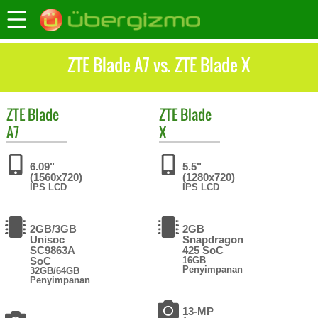
ZTE Blade A7 vs. ZTE Blade X
ZTE
Blade
ZTE
Blade
A7
X
6.09"
5.5"
(1560x720)
(1280x720)
IPS LCD
IPS LCD
2GB/3GB
2GB
Unisoc
Snapdragon
SC9863A
425 SoC
SoC
16GB
Penyimpanan
32GB/64GB
Penyimpanan
13-MP