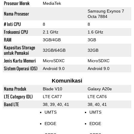
Prosesor Merek
MediaTek
Samsung Exynos 7
Nama Prosesor
Octa 7884
# Inti CPU
8
8
Frekuensi CPU
2.1 GHz
1.6 GHz
RAM
3GB/4GB
3GB
Kapasitas Storage
32GB/64GB
32GB
untuk Pemakai
Jenis Kartu Memori
MicroSDXC
MicroSDXC
Sistem Operasi (OS)
Android 9.0
Android 9.0
Komunikasi
Nama Produk
Blade V10
Galaxy A20e
LTE Category (DL)
LTE CAT7
LTE CAT6
Band LTE
38, 39, 40, 41
38, 40, 41
UMTS
UMTS
EDGE
EDGE