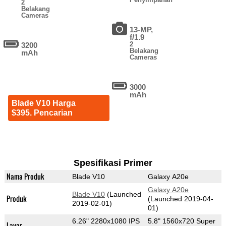
2
Belakang
Cameras
13-MP,
f/1.9
2
3200
Belakang
mAh
Cameras
3000
mAh
Blade V10 Harga
$395. Pencarian
Spesifikasi Primer
Nama Produk
Blade V10
Galaxy A20e
Galaxy A20e
Blade V10
(Launched
Produk
(Launched 2019-04-
2019-02-01)
01)
6.26" 2280x1080 IPS
5.8" 1560x720 Super
Layar