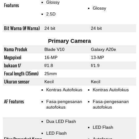
Glossy
Features
Glossy
2.5D
Bit Warna (# Warna)
24 bit
24 bit
Primary Camera
Nama Produk
Blade V10
Galaxy A20e
Megapixel
16-MP
13-MP
bukaan f/
f/1.8
f/1.9
Focal length (35mm)
25mm
Ukuran sensor
Kecil
Kecil
Kontras Autofokus
Kontras Autofokus
AF Features
Fasa-pengesanan
Fasa-pengesanan
autofokus
autofokus
Dua LED Flash
LED Flash
LED Flash