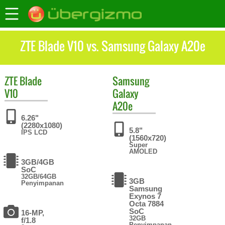
ZTE Blade V10 vs. Samsung Galaxy A20e
ZTE
Blade
Samsung
V10
Galaxy
A20e
6.26"
(2280x1080)
5.8"
IPS LCD
(1560x720)
Super
AMOLED
3GB/4GB
SoC
32GB/64GB
3GB
Penyimpanan
Samsung
Exynos 7
Octa 7884
SoC
16-MP,
32GB
f/1.8
Penyimpanan