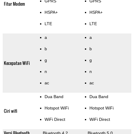
GPRS
GPRS
Fitur Modem
HSPA+
HSPA+
LTE
LTE
a
a
b
b
g
g
Kecepatan WiFi
n
n
ac
ac
Dua Band
Dua Band
Hotspot WiFi
Hotspot WiFi
Ciri wifi
WiFi Direct
WiFi Direct
Versi Bluetooth
Bluetooth 4.2
Bluetooth 5.0