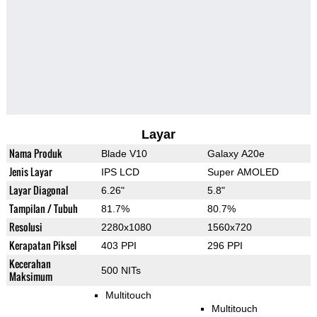
Layar
Nama Produk
Blade V10
Galaxy A20e
Jenis Layar
IPS LCD
Super AMOLED
Layar Diagonal
6.26"
5.8"
Tampilan / Tubuh
81.7%
80.7%
Resolusi
2280x1080
1560x720
Kerapatan Piksel
403 PPI
296 PPI
Kecerahan
500 NITs
Maksimum
Multitouch
Multitouch