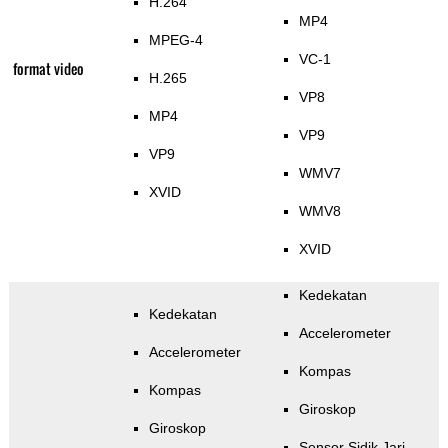
H.264
MP4
MPEG-4
VC-1
format video
H.265
VP8
MP4
VP9
VP9
WMV7
XVID
WMV8
XVID
Kedekatan
Kedekatan
Accelerometer
Accelerometer
Kompas
Kompas
Giroskop
Giroskop
Sensor Sidik Jari