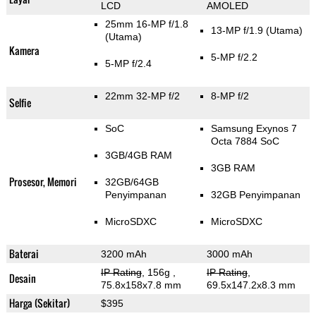
LCD
AMOLED
25mm 16-MP f/1.8
13-MP f/1.9
(Utama)
(Utama)
Kamera
5-MP f/2.2
5-MP f/2.4
22mm 32-MP f/2
8-MP f/2
Selfie
SoC
Samsung Exynos 7
Octa 7884 SoC
3GB/4GB RAM
3GB RAM
Prosesor, Memori
32GB/64GB
Penyimpanan
32GB Penyimpanan
MicroSDXC
MicroSDXC
Baterai
3200 mAh
3000 mAh
IP Rating
, 156g
,
IP Rating
,
Desain
75.8x158x7.8 mm
69.5x147.2x8.3 mm
Harga (Sekitar)
$395