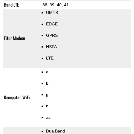
Band LTE
38, 39, 40, 41
UMTS
EDGE
GPRS
Fitur Modem
HSPA+
LTE
a
b
g
Kecepatan WiFi
n
ac
Dua Band