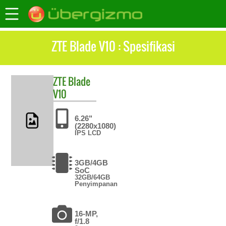
ZTE Blade V10 : Spesifikasi
ZTE
Blade
V10
6.26"
(2280x1080)
IPS LCD
3GB/4GB
SoC
32GB/64GB
Penyimpanan
16-MP,
f/1.8