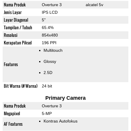
Nama Produk
Overture 3
alcatel 5v
Jenis Layar
IPS LCD
Layar Diagonal
5"
Tampilan / Tubuh
65.4%
Resolusi
854x480
Kerapatan Piksel
196 PPI
Multitouch
Glossy
Features
2.5D
Bit Warna (# Warna)
24 bit
Primary Camera
Nama Produk
Overture 3
Megapixel
5-MP
Kontras Autofokus
AF Features