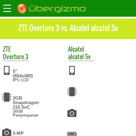
ZTE Overture 3 vs. Alcatel alcatel 5v
ZTE
Alcatel
Overture 3
alcatel 5v
5"
(854x480)
IPS LCD
2GB
Snapdragon
210 SoC
16GB
Penyimpanan
5-MP