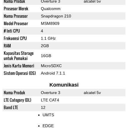
Nama Produk
Overture 3
alcatel 5v
Prosesor Merek
Qualcomm
Nama Prosesor
Snapdragon 210
Model Prosesor
MSM8909
# Inti CPU
4
Frekuensi CPU
1.1 GHz
RAM
2GB
Kapasitas Storage
16GB
untuk Pemakai
Jenis Kartu Memori
MicroSDXC
Sistem Operasi (OS)
Android 7.1.1
Komunikasi
Nama Produk
Overture 3
alcatel 5v
LTE Category (DL)
LTE CAT4
Band LTE
12
UMTS
EDGE