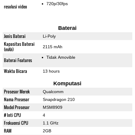
720p/30fps
resolusi video
Baterai
Jenis Baterai
Li-Poly
Kapasitas Baterai
2115 mAh
(mAh)
Tidak Amovible
Baterai Features
Waktu Bicara
13 hours
Komputasi
Prosesor Merek
Qualcomm
Nama Prosesor
Snapdragon 210
Model Prosesor
MSM8909
# Inti CPU
4
Frekuensi CPU
1.1 GHz
RAM
2GB