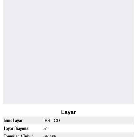
Layar
Jenis Layar
IPS LCD
Layar Diagonal
5"
Tampilan / Tubuh
65.4%