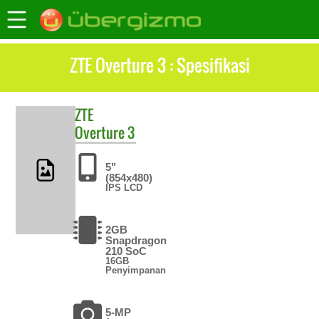
ZTE Overture 3 : Spesifikasi
ZTE
Overture 3
5"
(854x480)
IPS LCD
2GB
Snapdragon
210 SoC
16GB
Penyimpanan
5-MP