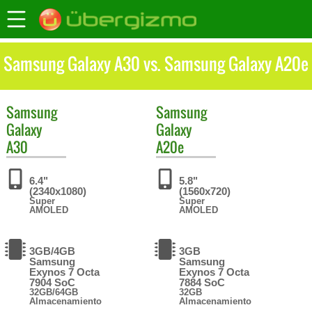
Samsung Galaxy A30 vs. Samsung Galaxy A20e
Samsung
Samsung
Galaxy
Galaxy
A30
A20e
6.4"
5.8"
(2340x1080)
(1560x720)
Super
Super
AMOLED
AMOLED
3GB/4GB
3GB
Samsung
Samsung
Exynos 7 Octa
Exynos 7 Octa
7904 SoC
7884 SoC
32GB/64GB
32GB
Almacenamiento
Almacenamiento