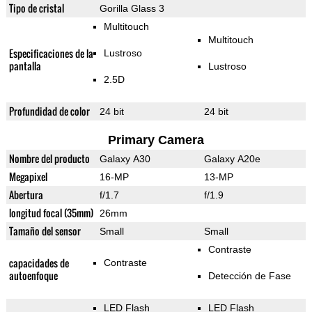
Tipo de cristal
Gorilla Glass 3
Multitouch
Multitouch
Especificaciones de la
Lustroso
pantalla
Lustroso
2.5D
Profundidad de color
24 bit
24 bit
Primary Camera
Nombre del producto
Galaxy A30
Galaxy A20e
Megapixel
16-MP
13-MP
Abertura
f/1.7
f/1.9
longitud focal (35mm)
26mm
Tamaño del sensor
Small
Small
Contraste
capacidades de
Contraste
autoenfoque
Detección de Fase
LED Flash
LED Flash