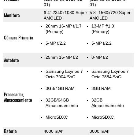
01)
01)
6.4" 2340x1080 Super
5.8" 1560x720 Super
Monitora
AMOLED
AMOLED
26mm 16-MP f/1.7
13-MP f/1.9
(Primary)
(Primary)
Cámara Primaria
5-MP f/2.2
5-MP f/2.2
25mm 16-MP f/2
8-MP f/2
Autofoto
Samsung Exynos 7
Samsung Exynos 7
Octa 7904 SoC
Octa 7884 SoC
3GB/4GB RAM
3GB RAM
Procesador,
Almacenamiento
32GB/64GB
32GB
Almacenamiento
Almacenamiento
MicroSDXC
MicroSDXC
Bateria
4000 mAh
3000 mAh