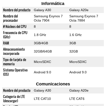
Informática
Nombre del producto
Galaxy A30
Galaxy A20e
Nombre del
Samsung Exynos 7
Samsung Exynos 7
procesador
Octa 7904
Octa 7884
# Núcleos del CPU
8
8
Frecuencia de CPU
1.8 GHz
1.6 GHz
(GHz)
RAM
3GB/4GB
3GB
Almacenamiento
32GB/64GB
32GB
incorporado
Tipo de tarjeta de
MicroSDXC
MicroSDXC
memoria
Sistema Operativo
Android 9.0
Android 9.0
(OS)
Comunicaciones
Nombre del producto
Galaxy A30
Galaxy A20e
Categoría de LTE
LTE CAT10
LTE CAT6
(descargar)