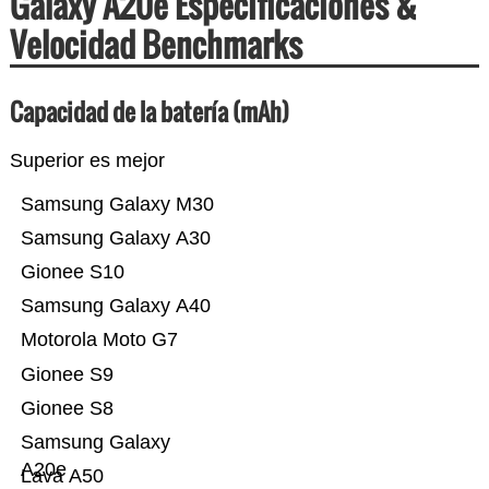
Galaxy A20e Especificaciones &
Velocidad Benchmarks
Capacidad de la batería (mAh)
Superior es mejor
Samsung Galaxy M30
Samsung Galaxy A30
Gionee S10
Samsung Galaxy A40
Motorola Moto G7
Gionee S9
Gionee S8
Samsung Galaxy
A20e
Lava A50