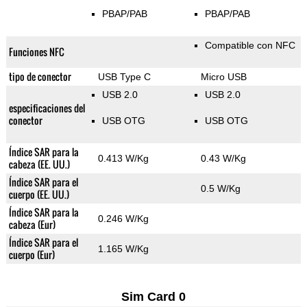
PBAP/PAB
PBAP/PAB
Compatible con NFC
Funciones NFC
tipo de conector
USB Type C
Micro USB
USB 2.0
USB 2.0
especificaciones del
conector
USB OTG
USB OTG
Índice SAR para la
0.413 W/Kg
0.43 W/Kg
cabeza (EE. UU.)
Índice SAR para el
0.5 W/Kg
cuerpo (EE. UU.)
Índice SAR para la
0.246 W/Kg
cabeza (Eur)
Índice SAR para el
1.165 W/Kg
cuerpo (Eur)
Sim Card 0