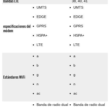
Bandas LTE
38, 40, 41
UMTS
UMTS
EDGE
EDGE
especificaciones del
GPRS
GPRS
módem
HSPA+
HSPA+
LTE
LTE
a
a
b
b
g
g
Estándares WiFi
n
n
ac
ac
Banda de radio dual
Banda de radio dual