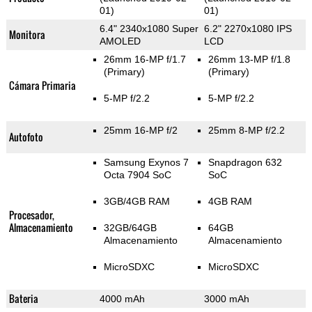
01)
01)
6.4" 2340x1080 Super
6.2" 2270x1080 IPS
Monitora
AMOLED
LCD
26mm 16-MP f/1.7
26mm 13-MP f/1.8
(Primary)
(Primary)
Cámara Primaria
5-MP f/2.2
5-MP f/2.2
25mm 16-MP f/2
25mm 8-MP f/2.2
Autofoto
Samsung Exynos 7
Snapdragon 632
Octa 7904 SoC
SoC
3GB/4GB RAM
4GB RAM
Procesador,
Almacenamiento
32GB/64GB
64GB
Almacenamiento
Almacenamiento
MicroSDXC
MicroSDXC
Bateria
4000 mAh
3000 mAh