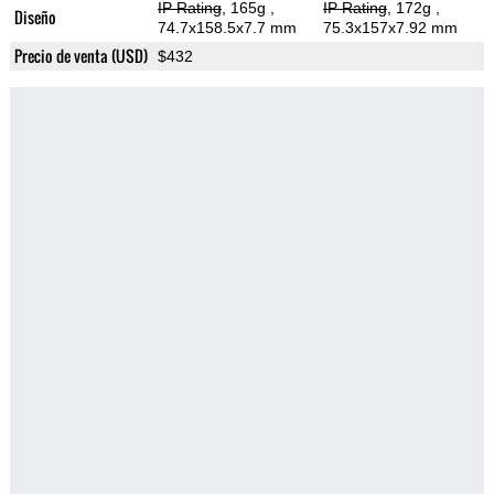
IP Rating
, 165g
,
IP Rating
, 172g
,
Diseño
74.7x158.5x7.7 mm
75.3x157x7.92 mm
Precio de venta (USD)
$432