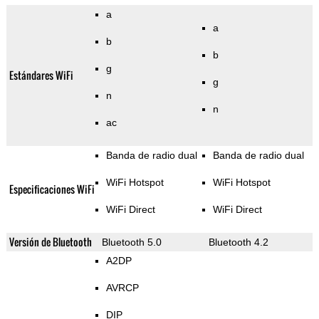
a
a
b
b
g
Estándares WiFi
g
n
n
ac
Banda de radio dual
Banda de radio dual
WiFi Hotspot
WiFi Hotspot
Especificaciones WiFi
WiFi Direct
WiFi Direct
Versión de Bluetooth
Bluetooth 5.0
Bluetooth 4.2
A2DP
AVRCP
DIP