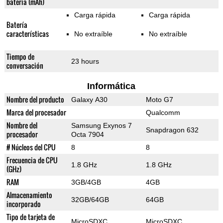
batería (mAh)
Carga rápida
Carga rápida
Batería
características
No extraíble
No extraíble
Tiempo de
23 hours
conversación
Informática
Nombre del producto
Galaxy A30
Moto G7
Marca del procesador
Qualcomm
Nombre del
Samsung Exynos 7
Snapdragon 632
procesador
Octa 7904
# Núcleos del CPU
8
8
Frecuencia de CPU
1.8 GHz
1.8 GHz
(GHz)
RAM
3GB/4GB
4GB
Almacenamiento
32GB/64GB
64GB
incorporado
Tipo de tarjeta de
MicroSDXC
MicroSDXC