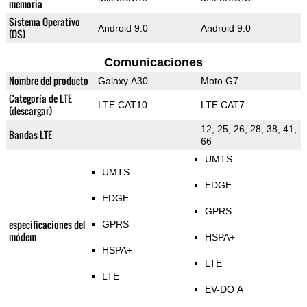
memoria
Sistema Operativo
Android 9.0
Android 9.0
(OS)
Comunicaciones
Nombre del producto
Galaxy A30
Moto G7
Categoría de LTE
LTE CAT10
LTE CAT7
(descargar)
12, 25, 26, 28, 38, 41,
Bandas LTE
66
UMTS
UMTS
EDGE
EDGE
GPRS
especificaciones del
GPRS
módem
HSPA+
HSPA+
LTE
LTE
EV-DO A