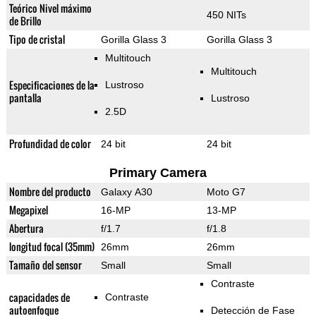
Teórico Nivel máximo
450 NITs
de Brillo
Tipo de cristal
Gorilla Glass 3
Gorilla Glass 3
Multitouch
Multitouch
Especificaciones de la
Lustroso
pantalla
Lustroso
2.5D
Profundidad de color
24 bit
24 bit
Primary Camera
Nombre del producto
Galaxy A30
Moto G7
Megapixel
16-MP
13-MP
Abertura
f/1.7
f/1.8
longitud focal (35mm)
26mm
26mm
Tamaño del sensor
Small
Small
Contraste
capacidades de
Contraste
autoenfoque
Detección de Fase