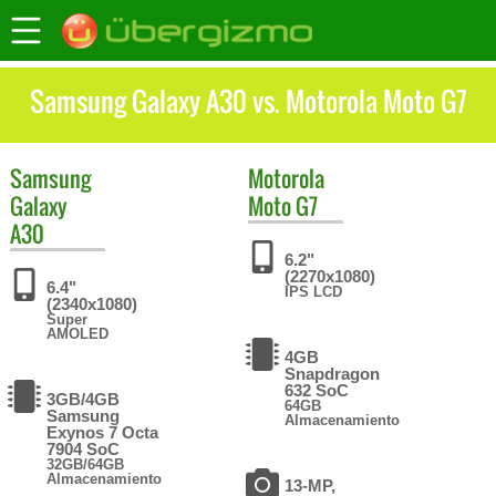
Samsung Galaxy A30 vs. Motorola Moto G7
Samsung
Motorola
Galaxy
Moto G7
A30
6.2"
(2270x1080)
6.4"
IPS LCD
(2340x1080)
Super
AMOLED
4GB
Snapdragon
632 SoC
3GB/4GB
64GB
Samsung
Almacenamiento
Exynos 7 Octa
7904 SoC
32GB/64GB
Almacenamiento
13-MP,