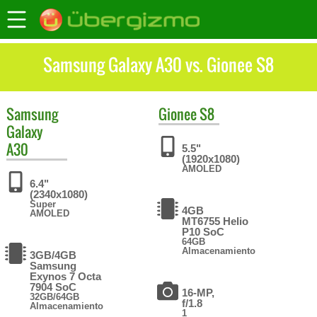
Samsung Galaxy A30 vs. Gionee S8
Samsung
Gionee
S8
Galaxy
A30
5.5"
(1920x1080)
AMOLED
6.4"
(2340x1080)
Super
4GB
AMOLED
MT6755 Helio
P10 SoC
64GB
Almacenamiento
3GB/4GB
Samsung
Exynos 7 Octa
7904 SoC
16-MP,
32GB/64GB
f/1.8
Almacenamiento
1