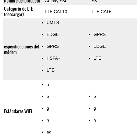
Nombre del producto
Galaxy A30
S8
Categoría de LTE
LTE CAT10
LTE CAT6
(descargar)
UMTS
EDGE
GPRS
especificaciones del
GPRS
EDGE
módem
HSPA+
LTE
LTE
a
b
b
g
g
Estándares WiFi
n
n
ac