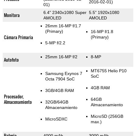
2016-02-01)
01)
6.4" 2340x1080 Super
5.5" 1920x1080
Monitora
AMOLED
AMOLED
26mm 16-MP f/1.7
(Primary)
16-MP f/1.8
Cámara Primaria
(Primary)
5-MP f/2.2
25mm 16-MP f/2
8-MP
Autofoto
MT6755 Helio P10
Samsung Exynos 7
SoC
Octa 7904 SoC
4GB RAM
3GB/4GB RAM
Procesador,
64GB
Almacenamiento
32GB/64GB
Almacenamiento
Almacenamiento
MicroSD (256GB
MicroSDXC
max.)
Bateria
4000 mAh
3000 mAh