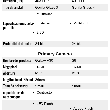
Densidad (PPI)
403 PPP
401 PPP
Tipo de cristal
Gorilla Glass 3
Gorilla Glass 4
Multitouch
Especificaciones de la
Lustroso
Multitouch
pantalla
2.5D
Profundidad de color
24 bit
24 bit
Primary Camera
Nombre del producto
Galaxy A30
S8
Megapixel
16-MP
16-MP
Abertura
f/1.7
f/1.8
longitud focal (35mm)
26mm
Tamaño del sensor
Small
Small
capacidades de
Contraste
autoenfoque
LED Flash
Adobe Flash