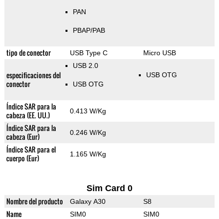
PAN
PBAP/PAB
tipo de conector
USB Type C
Micro USB
USB 2.0
especificaciones del
USB OTG
conector
USB OTG
Índice SAR para la
0.413 W/Kg
cabeza (EE. UU.)
Índice SAR para la
0.246 W/Kg
cabeza (Eur)
Índice SAR para el
1.165 W/Kg
cuerpo (Eur)
Sim Card 0
Nombre del producto
Galaxy A30
S8
Name
SIM0
SIM0