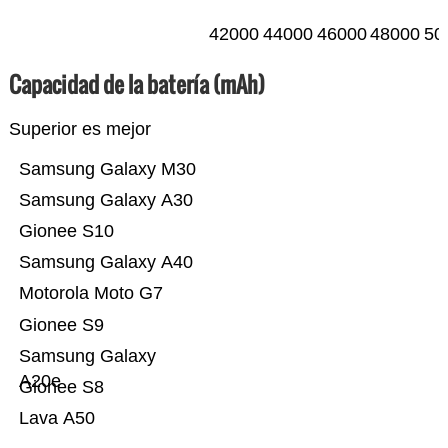
42000
44000
46000
48000
50
Capacidad de la batería (mAh)
Superior es mejor
Samsung Galaxy M30
Samsung Galaxy A30
Gionee S10
Samsung Galaxy A40
Motorola Moto G7
Gionee S9
Samsung Galaxy
A20e
Gionee S8
Lava A50