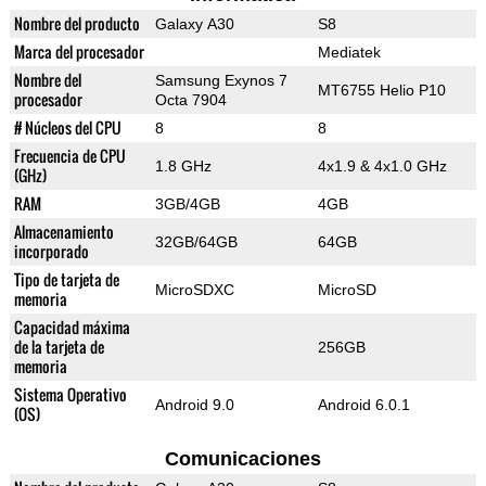
Nombre del producto
Galaxy A30
S8
Marca del procesador
Mediatek
Nombre del
Samsung Exynos 7
MT6755 Helio P10
procesador
Octa 7904
# Núcleos del CPU
8
8
Frecuencia de CPU
1.8 GHz
4x1.9 & 4x1.0 GHz
(GHz)
RAM
3GB/4GB
4GB
Almacenamiento
32GB/64GB
64GB
incorporado
Tipo de tarjeta de
MicroSDXC
MicroSD
memoria
Capacidad máxima
de la tarjeta de
256GB
memoria
Sistema Operativo
Android 9.0
Android 6.0.1
(OS)
Comunicaciones